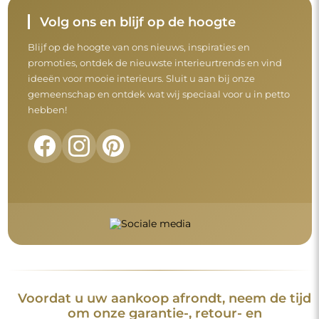
om onze garantie-, retour- en
klachtenvoorwaarden door te nemen.
Algemene voorwaarden
Retouren en klachten
FAQ
Aanvullende informatie
De spiegelmodellen, foto's en beschrijvingen zijn beschermd
door auteursrecht. Alle rechten voorbehouden © Alfaram sp. z
o.o. Het is verboden om de modellen, foto's en beschrijvingen
van de spiegels te kopiëren, te verkopen of te verspreiden
zonder voorafgaande toestemming van © Alfaram sp. z o.o.
Elk onrechtmatig gebruik van content die onder intellectuele