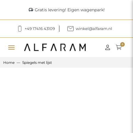
delivery_truck_speed
Gratis levering! Eigen wagenpark!
+49 17416 43109
winkel@alfaram.nl
menu
0
Home
Spiegels met lijst
Previous
Next
Organisch gevormde spiegel in mdf