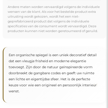
Spiegel op individuele bestelling
Als u de gewenste spiegelmaat niet hebt gevonden of
een andere indeling nodig hebt, neem dan telefonisch
of per e-mail contact met ons op. De grootste spiegels
die wij kunnen maken zijn
200×300 cm
en ronde
spiegels met een diameter van
200 cm
. Wij
vervaardigen spiegels op individuele bestelling. Wij
nodigen u uit om uw aanvraag samen met het
ontwerp te sturen naar het e-mailadres:
winkel@alfaram.nl
.