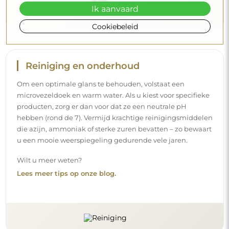
Ik aanvaard
Cookiebeleid
Levering aan huis
Wij bieden een leveringsservice aan huis aan, waarmee u
uw pakket rechtstreeks aan uw deur ontvangt. Voor een
meerprijs van € 40,- bieden wij ook
een leveringsservice
binnenshuis
aan, waarmee het pakket rechtstreeks in uw
woning wordt geleverd (voor afmetingen tot 80×120 cm of
een diameter van 100 cm). Voor grotere producten kan
een kleine assistentie worden gevraagd, zoals het openen
van de deur. Indien u deze service niet bij de bestelling
kiest en betaalt, zal de bezorger het pakket niet binnen in
uw woning plaatsen.