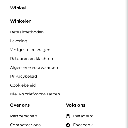
Contacteer ons
Facebook
Pinterest
CONTACT
Wij zijn geopend van maandag tot en met vrijdag van 7.00
tot 15.00 uur
Telefoon
+49 17416 43109
winkel@alfaram.nl
Alfaram sp. z o.o. © 2026
Uitvoering:
AbcWeb.pl