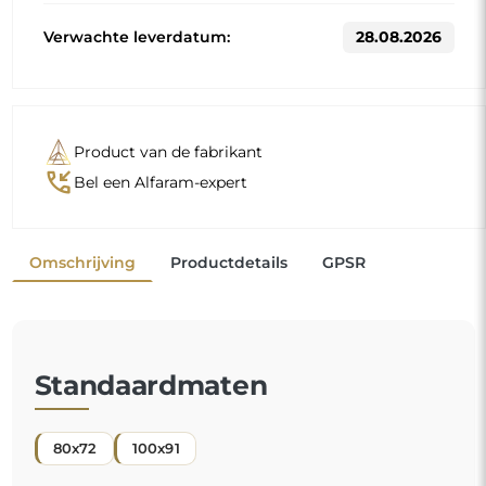
Andere maten worden vervaardigd volgens de individuele
wensen van de klant. Als voor het bestelde product extra
uitrusting wordt gekozen, wordt het een niet-
geprefabriceerd product dat volgens de individuele
specificaties van de consument wordt vervaardigd. Deze
producten kunnen niet worden geretourneerd of geruild.
Een organische spiegel is een uniek decoratief detail
dat een vleugje frisheid en moderne elegantie
toevoegt. Zijn door de natuur geïnspireerde vorm
doorbreekt de gangbare codes en geeft uw ruimte
een lichte en eigentijdse sfeer. Het is de perfecte
"
keuze voor wie een origineel en persoonlijk interieur
wenst.