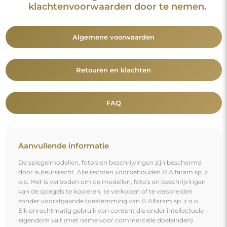
eigendom valt (met name voor commerciële doeleinden)
vormt een strafbaar feit.
De decoratieve elementen op de foto's dienen uitsluitend ter
illustratie van de enscenering en zijn niet bij de spiegel
inbegrepen.
Je bent misschien ook geïnteresseerd in
Decoratieve wandspiegel voor een kind in een mdf lijst
- OLIFANTJE