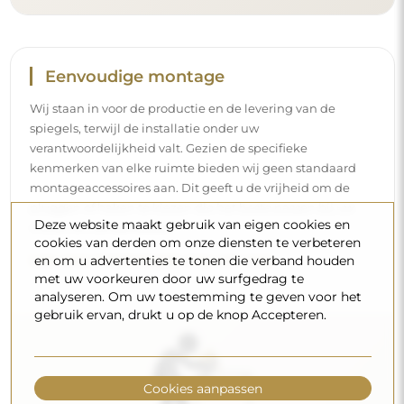
Reiniging en onderhoud
Om een optimale glans te behouden, volstaat een
microvezeldoek en warm water. Als u kiest voor specifieke
producten, zorg er dan voor dat ze een neutrale pH
Deze website maakt gebruik van eigen cookies en
hebben (rond de 7). Vermijd krachtige reinigingsmiddelen
cookies van derden om onze diensten te verbeteren
die azijn, ammoniak of sterke zuren bevatten – zo bewaart
en om u advertenties te tonen die verband houden
u een mooie weerspiegeling gedurende vele jaren.
met uw voorkeuren door uw surfgedrag te
analyseren. Om uw toestemming te geven voor het
Wilt u meer weten?
gebruik ervan, drukt u op de knop Accepteren.
Lees meer tips op onze blog.
Cookies aanpassen