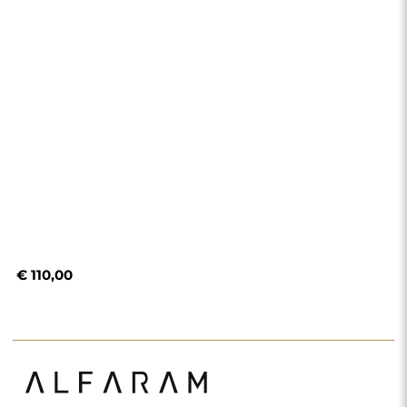
Winkel
Winkelen
Betaalmethoden
Levering
Veelgestelde vragen
Retouren en klachten
Algemene voorwaarden
Privacybeleid
Cookiebeleid
Nieuwsbriefvoorwaarden
Over ons
Volg ons
Partnerschap
Instagram