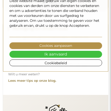
Deze website maakt gebruik van eigen cookies en
cookies van derden om onze diensten te verbeteren
en om u advertenties te tonen die verband houden
met uw voorkeuren door uw surfgedrag te
analyseren. Om uw toestemming te geven voor het
gebruik ervan, drukt u op de knop Accepteren.
Cookies aanpassen
Levering aan huis
Ik aanvaard
Wij bieden een leveringsservice aan huis aan, waarmee u
Cookiebeleid
uw pakket rechtstreeks aan uw deur ontvangt. Voor een
meerprijs van € 40,- bieden wij ook
een leveringsservice
binnenshuis
aan, waarmee het pakket rechtstreeks in uw
woning wordt geleverd (voor afmetingen tot 80×120 cm of
een diameter van 100 cm). Voor grotere producten kan
een kleine assistentie worden gevraagd, zoals het openen
van de deur. Indien u deze service niet bij de bestelling
kiest en betaalt, zal de bezorger het pakket niet binnen in
uw woning plaatsen.