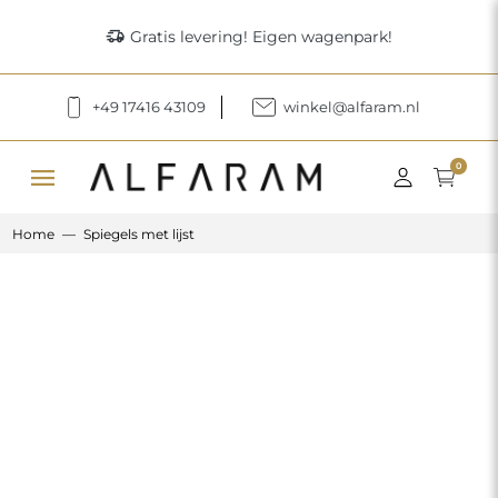
delivery_truck_speed
Gratis levering! Eigen wagenpark!
+49 17416 43109
winkel@alfaram.nl
menu
0
Home
Spiegels met lijst
Previous
Next