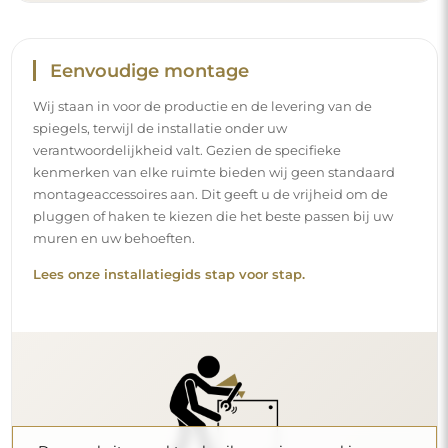
Reiniging en onderhoud
Om een optimale glans te behouden, volstaat een
microvezeldoek en warm water. Als u kiest voor specifieke
producten, zorg er dan voor dat ze een neutrale pH
hebben (rond de 7). Vermijd krachtige reinigingsmiddelen
die azijn, ammoniak of sterke zuren bevatten – zo bewaart
u een mooie weerspiegeling gedurende vele jaren.
Wilt u meer weten?
Lees meer tips op onze blog.