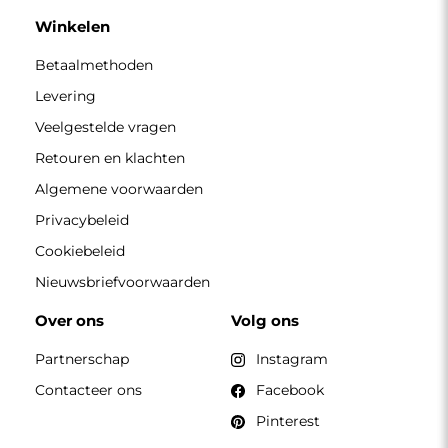
Pinterest
CONTACT
Wij zijn geopend van maandag tot en met vrijdag van 7.00
tot 15.00 uur
Telefoon
+49 17416 43109
winkel@alfaram.nl
Alfaram sp. z o.o. © 2026
Uitvoering:
AbcWeb.pl