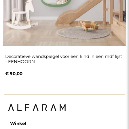
Winkel
Winkelen
Betaalmethoden
Levering
Veelgestelde vragen
Retouren en klachten
Algemene voorwaarden
Privacybeleid
Cookiebeleid
Nieuwsbriefvoorwaarden
Over ons
Volg ons
Partnerschap
Instagram
Contacteer ons
Facebook