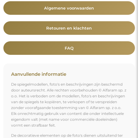
vormt een strafbaar feit.
De decoratieve elementen op de foto's dienen uitsluitend ter
illustratie van de enscenering en zijn niet bij de spiegel
inbegrepen.
Je bent misschien ook geïnteresseerd in