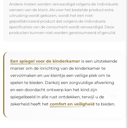
Spiegel op individuele bestelling
Als u de gewenste spiegelmaat niet hebt gevonden of
een andere indeling nodig hebt, neem dan telefonisch
of per e-mail contact met ons op. De grootste spiegels
die wij kunnen maken zijn
200×300 cm
en ronde
spiegels met een diameter van
200 cm
. Wij
vervaardigen spiegels op individuele bestelling. Wij
nodigen u uit om uw aanvraag samen met het
ontwerp te sturen naar het e-mailadres:
winkel@alfaram.nl
.