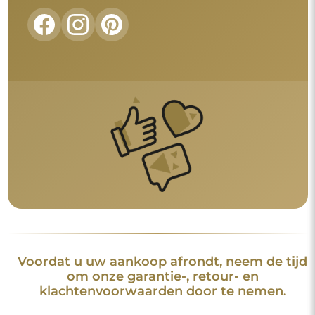
klachtenvoorwaarden door te nemen.
Algemene voorwaarden
Retouren en klachten
FAQ
Aanvullende informatie
De spiegelmodellen, foto's en beschrijvingen zijn beschermd
door auteursrecht. Alle rechten voorbehouden © Alfaram sp. z
o.o. Het is verboden om de modellen, foto's en beschrijvingen
van de spiegels te kopiëren, te verkopen of te verspreiden
zonder voorafgaande toestemming van © Alfaram sp. z o.o.
Elk onrechtmatig gebruik van content die onder intellectuele
eigendom valt (met name voor commerciële doeleinden)