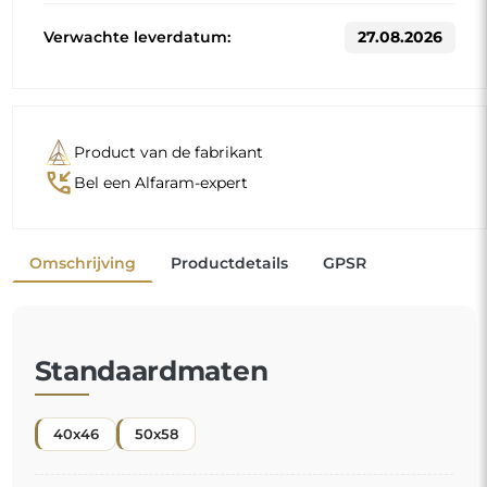
Andere maten worden vervaardigd volgens de individuele
wensen van de klant. Als voor het bestelde product extra
uitrusting wordt gekozen, wordt het een niet-
geprefabriceerd product dat volgens de individuele
specificaties van de consument wordt vervaardigd. Deze
producten kunnen niet worden geretourneerd of geruild.
Een spiegel voor de kinderkamer
is een uitstekende
manier om de inrichting van de kinderkamer te
vervolmaken en uw kleintje een veilige plek om te
spelen te bieden. Dankzij een zorgvuldige afwerking
en een doordacht ontwerp kan het kind zijn
"
spiegelbeeld in alle rust ontdekken, terwijl u de
zekerheid heeft het
comfort en veiligheid
te bieden.