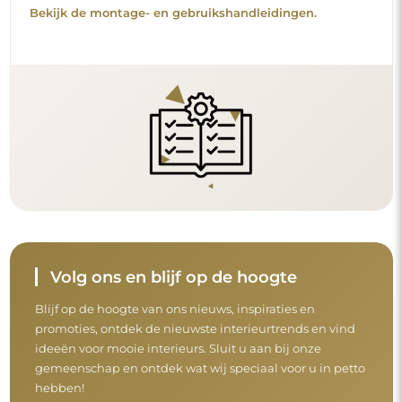
gemeenschap en ontdek wat wij speciaal voor u in petto
hebben!
Voordat u uw aankoop afrondt, neem de tijd
om onze garantie-, retour- en