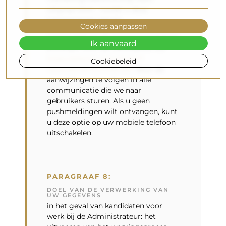
uitgesproken - totdat u deze
toestemming intrekt
Cookies aanpassen
U kunt zich op elk moment kosteloos
Ik aanvaard
afmelden voor de nieuwsbrief via
https://alfaram.nl/content/7-
Cookiebeleid
nieuwsbriefvoorwaarden
door de
aanwijzingen te volgen in alle
communicatie die we naar
gebruikers sturen. Als u geen
pushmeldingen wilt ontvangen, kunt
u deze optie op uw mobiele telefoon
uitschakelen.
PARAGRAAF 8:
DOEL VAN DE VERWERKING VAN
UW GEGEVENS
in het geval van kandidaten voor
werk bij de Administrateur: het