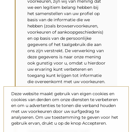
voorkeuren, zijn wij van mening dat
we een legitiem belang hebben bij
het samenstellen van uw profiel op
basis van de informatie die we
hebben (zoals browservoorkeuren,
voorkeuren of aankoopgeschiedenis)
en op basis van de persoonlijke
gegevens of het taalgebruik die aan
ons zijn verstrekt. De verwerking van
deze gegevens is naar onze mening
ook gunstig voor u, omdat u hierdoor
uw ervaring kunt verbeteren en
toegang kunt krijgen tot informatie
die overeenkomt met uw voorkeuren.
PERIODE VAN VERWERKING VAN
Deze website maakt gebruik van eigen cookies en
UW GEGEVENS
cookies van derden om onze diensten te verbeteren
De periode die nodig is om het doel
en om u advertenties te tonen die verband houden
te bereiken, maar niet langer dan
met uw voorkeuren door uw surfgedrag te
totdat u bezwaar maakt tegen de
analyseren. Om uw toestemming te geven voor het
verwerking van persoonsgegevens
gebruik ervan, drukt u op de knop Accepteren.
voor dit doel of als u
marketingtoestemming heeft