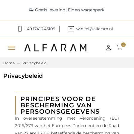
delivery_truck_speed
Gratis levering! Eigen wagenpark!
+49 17416 43109
winkel@alfaram.nl
menu
0
Home
Privacybeleid
Privacybeleid
PRINCIPES VOOR DE
BESCHERMING VAN
PERSOONSGEGEVENS
In overeenstemming met Verordening (EU)
2016/679 van het Europees Parlement en de Raad
van 27 april 2016 betreffende de bescherming van