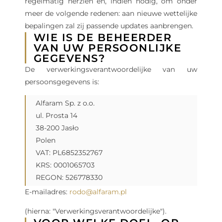
regelmatig herzien en, indien nodig, om onder
meer de volgende redenen: aan nieuwe wettelijke
bepalingen zal zij passende updates aanbrengen.
WIE IS DE BEHEERDER
VAN UW PERSOONLIJKE
GEGEVENS?
De verwerkingsverantwoordelijke van uw
persoonsgegevens is:
Alfaram Sp. z o.o.
ul. Prosta 14
38-200 Jasło
Polen
VAT: PL6852352767
KRS: 0001065703
REGON: 526778330
E-mailadres:
rodo@alfaram.pl
(hierna: "Verwerkingsverantwoordelijke").