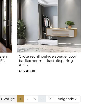
elen
Grote rechthoekige spiegel voor
EEN
badkamer met kastuitsparing -
AGIS
€ 330,00

Vorige
1
2
3
…
29
Volgende
