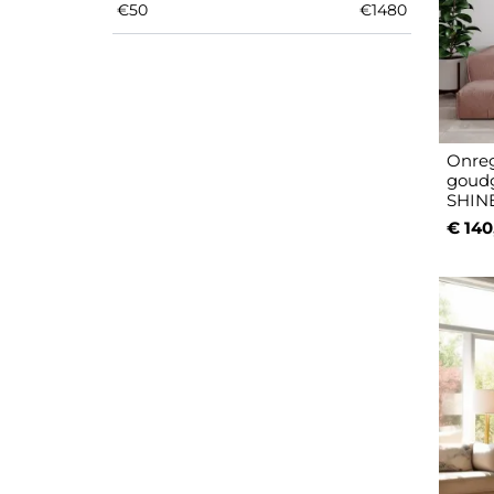
€
50
€
1480
Onreg
goudg
SHIN
€ 140