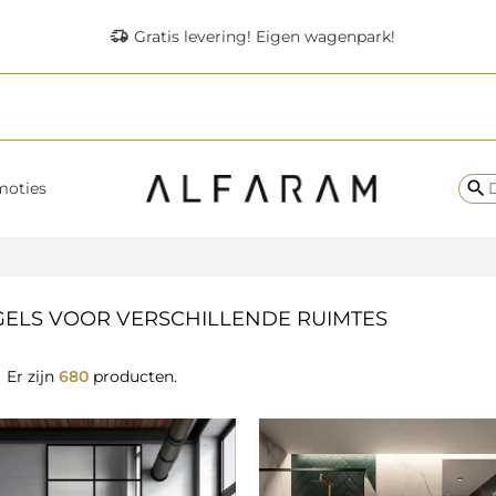
delivery_truck_speed
Gratis levering! Eigen wagenpark!
search
moties
GELS VOOR VERSCHILLENDE RUIMTES
Er zijn
680
producten.