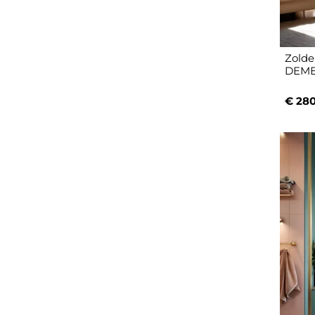
Zolde
DEMET
€ 280