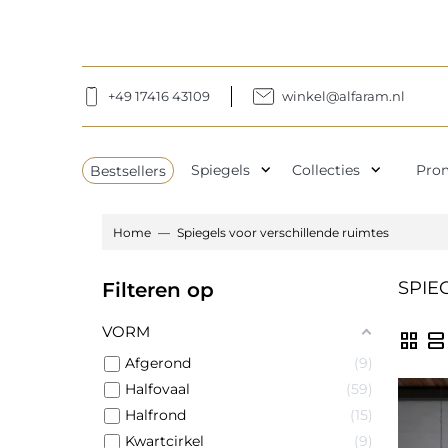
+49 17416 43109
winkel@alfaram.nl
expand_more
expand_more
Bestsellers
Spiegels
Collecties
Pro
Home
Spiegels voor verschillende ruimtes
SPIE
Filteren op
VORM
grid_view
view_agenda
Afgerond
9
Halfovaal
59
Halfrond
15
Kwartcirkel
9