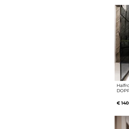
Halfr
DOPP
€ 140