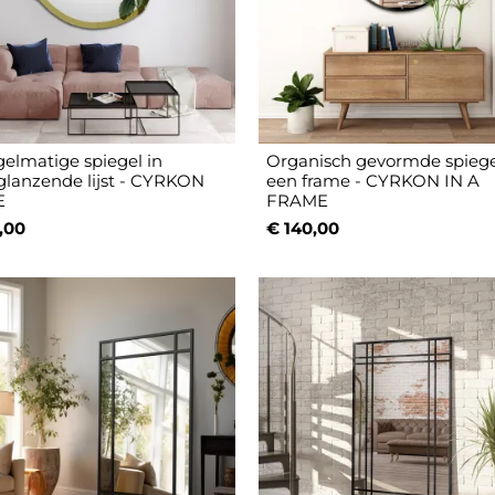
elmatige spiegel in
Organisch gevormde spiege
lanzende lijst - CYRKON
een frame - CYRKON IN A
E
FRAME
,00
€ 140,00