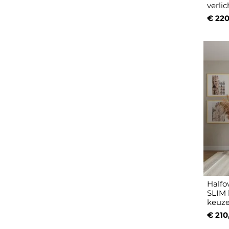
verli
€ 220
Halfo
SLIM l
keuz
€ 210