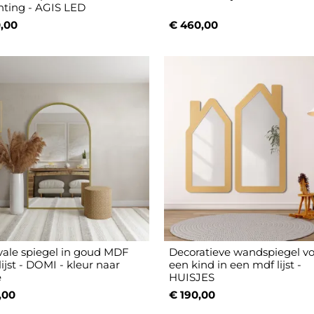
chting - AGIS LED
,00
€ 460,00
vale spiegel in goud MDF
Decoratieve wandspiegel v
ijst - DOMI - kleur naar
een kind in een mdf lijst -
e
HUISJES
,00
€ 190,00