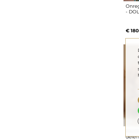
Onreg
- DO
€ 180
Recht
delen