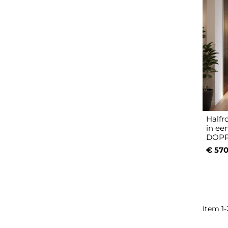
Halfr
in ee
DOPP
€ 570
Item 1-