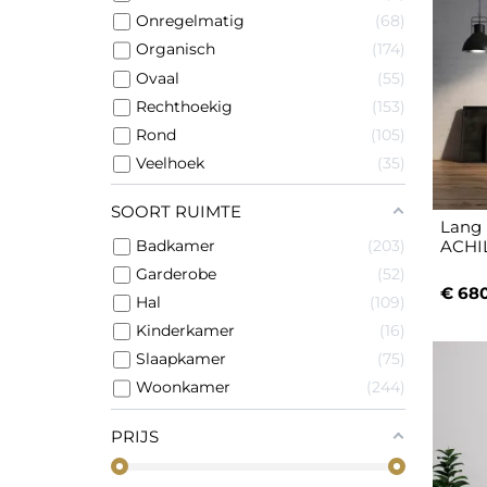
Onregelmatig
68
Organisch
174
Ovaal
55
Rechthoekig
153
Rond
105
Veelhoek
35
SOORT RUIMTE
Lang 
Badkamer
203
ACHI
Garderobe
52
€ 68
Hal
109
Kinderkamer
16
Slaapkamer
75
Woonkamer
244
PRIJS