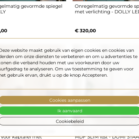
elmatig gevormde spiegel
Onregelmatig gevormde sp
LLY
met verlichting - DOLLY L
,00
€ 320,00
Deze website maakt gebruik van eigen cookies en cookies van
derden om onze diensten te verbeteren en om u advertenties te
tonen die verband houden met uw voorkeuren door uw
surfgedrag te analyseren. Om uw toestemming te geven voor
het gebruik ervan, drukt u op de knop Accepteren.
Cookies aanpassen
Ik aanvaard
Cookiebeleid
hoekige spiegel in twee
Half-ovale staande spiegel 
 voor kaptafel met
MDF SLIM lijst - DOMI STA