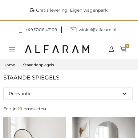
delivery_truck_speed
Gratis levering! Eigen wagenpark!
+49 17416 43109
winkel@alfaram.nl
menu
0
Home
Staande spiegels
STAANDE SPIEGELS
expand_more
Relevantie
Er zijn
19
producten.