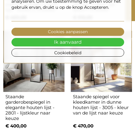
R
analyseren. Om uw toestemming te geven voor het
staande spiegel in MDF
spiegel in MDF lijst -
gebruik ervan, drukt u op de knop Accepteren.
lijst - AURO 2 STAAND
BARYT STAAND
F
I
L
T
E
€ 460,00
€ 510,00
Cookies aanpassen
Ik aanvaard
Cookiebeleid
Staande
Staande spiegel voor
garderobespiegel in
kleedkamer in dunne
elegante houten lijst -
houten lijst - 3005 - kleur
2801 - lijstkleur naar
van de lijst naar keuze
keuze
€ 400,00
€ 470,00