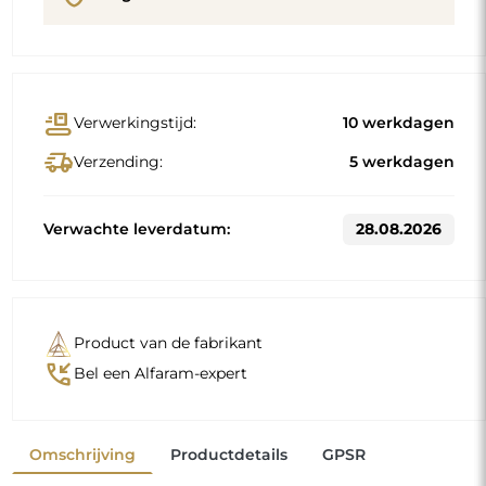
conveyor_belt
Verwerkingstijd:
10 werkdagen
delivery_truck_speed
Verzending:
5 werkdagen
Verwachte leverdatum:
28.08.2026
Product van de fabrikant
phone_callback
Bel een Alfaram-expert
Omschrijving
Productdetails
GPSR