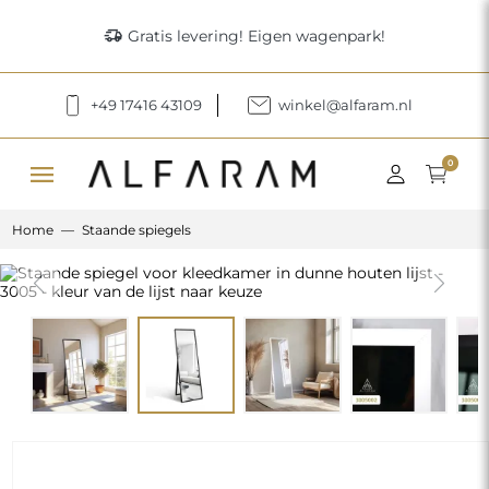
delivery_truck_speed
Gratis levering! Eigen wagenpark!
+49 17416 43109
winkel@alfaram.nl
menu
0
Home
Staande spiegels
Previous
Next