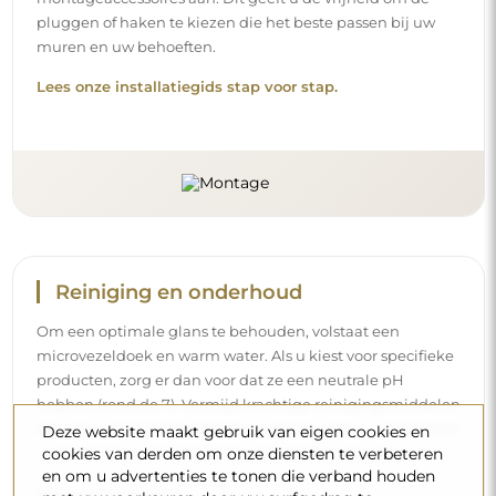
pluggen of haken te kiezen die het beste passen bij uw
muren en uw behoeften.
Lees onze installatiegids stap voor stap.
Reiniging en onderhoud
Om een optimale glans te behouden, volstaat een
microvezeldoek en warm water. Als u kiest voor specifieke
producten, zorg er dan voor dat ze een neutrale pH
hebben (rond de 7). Vermijd krachtige reinigingsmiddelen
die azijn, ammoniak of sterke zuren bevatten – zo bewaart
Deze website maakt gebruik van eigen cookies en
cookies van derden om onze diensten te verbeteren
u een mooie weerspiegeling gedurende vele jaren.
en om u advertenties te tonen die verband houden
Wilt u meer weten?