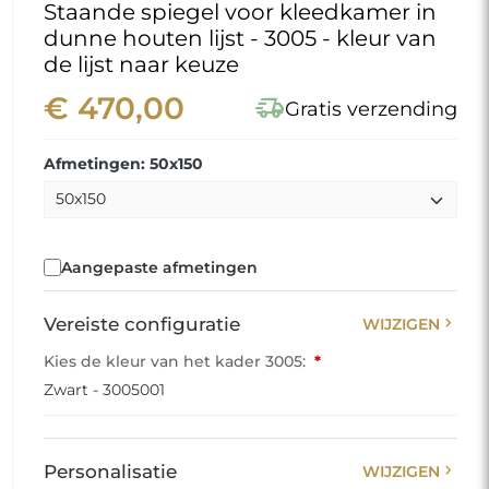
Staande spiegel voor kleedkamer in
dunne houten lijst - 3005 - kleur van
de lijst naar keuze
€ 470,00
delivery_truck_speed
Gratis verzending
Afmetingen: 50x150
Aangepaste afmetingen
chevron_right
Vereiste configuratie
WIJZIGEN
Kies de kleur van het kader 3005:
*
Zwart - 3005001
chevron_right
Personalisatie
WIJZIGEN