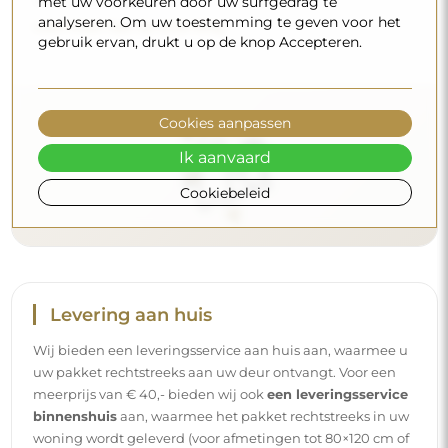
met uw voorkeuren door uw surfgedrag te
analyseren. Om uw toestemming te geven voor het
Lees meer tips op onze blog.
gebruik ervan, drukt u op de knop Accepteren.
Cookies aanpassen
Ik aanvaard
Cookiebeleid
Levering aan huis
Wij bieden een leveringsservice aan huis aan, waarmee u
uw pakket rechtstreeks aan uw deur ontvangt. Voor een
meerprijs van € 40,- bieden wij ook
een leveringsservice
binnenshuis
aan, waarmee het pakket rechtstreeks in uw
woning wordt geleverd (voor afmetingen tot 80×120 cm of