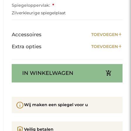
Spiegeloppervlak:
*
Zilverkleurige spiegelplaat
add
Accessoires
TOEVOEGEN
add
Extra opties
TOEVOEGEN
add_shopping_cart
IN WINKELWAGEN
info
Wij maken een spiegel voor u
shield_lock
Veilig betalen