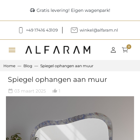
delivery_truck_speed
Gratis levering! Eigen wagenpark!
+49 17416 43109
winkel@alfaram.nl
menu
0
Home
Blog
Spiegel ophangen aan muur
Spiegel ophangen aan muur
03 maart 2025
1
date_range
thumb_up_alt