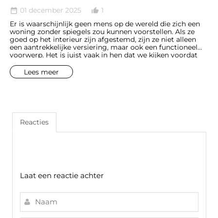
01 december 2025
1
date_range
thumb_up_alt
Er is waarschijnlijk geen mens op de wereld die zich een
woning zonder spiegels zou kunnen voorstellen. Als ze
goed op het interieur zijn afgestemd, zijn ze niet alleen
een aantrekkelijke versiering, maar ook een functioneel
voorwerp. Het is juist vaak in hen dat we kijken voordat
we het huis verlaten, om ons ervan te verzekeren dat we
er goed uitzien.
Lees meer
Reacties
Laat een reactie achter