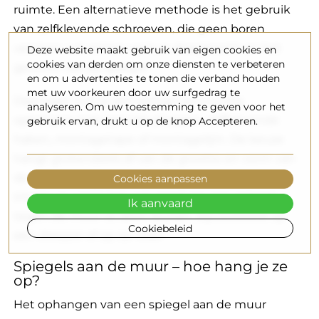
ruimte. Een alternatieve methode is het gebruik
van zelfklevende schroeven, die geen boren
vereisen. Let echter op hun draagkracht en het
Deze website maakt gebruik van eigen cookies en
cookies van derden om onze diensten te verbeteren
gewicht van de spiegel!
en om u advertenties te tonen die verband houden
met uw voorkeuren door uw surfgedrag te
Daarnaast kun je een spiegel eenvoudig
analyseren. Om uw toestemming te geven voor het
ophangen met speciale pluggen, zelfklevende
gebruik ervan, drukt u op de knop Accepteren.
haken, montagetape of montagelijm. De keuze
hangt grotendeels af van de grootte en vorm van
de spiegel die je wilt ophangen. In moderne
Cookies aanpassen
interieurs werkt het ook goed om een spiegel
Ik aanvaard
tegen de muur te laten leunen, bijvoorbeeld op
Cookiebeleid
een dressoir of op de vloer.
Spiegels aan de muur – hoe hang je ze
op?
Het ophangen van een spiegel aan de muur