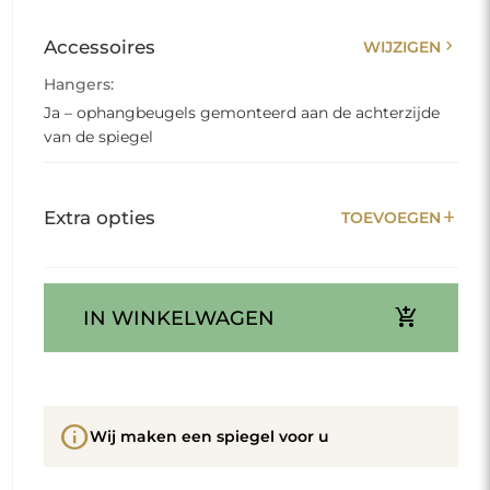
chevron_right
Accessoires
WIJZIGEN
Hangers:
Ja – ophangbeugels gemonteerd aan de achterzijde
van de spiegel
add
Extra opties
TOEVOEGEN
add_shopping_cart
IN WINKELWAGEN
info
Wij maken een spiegel voor u