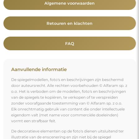
Algemene voorwaarden
Retouren en klachten
FAQ
Aanvullende informatie
De spiegelmodellen, foto's en beschrijvingen zijn beschermd
door auteursrecht. Alle rechten voorbehouden © Alfaram sp. z
o.o. Het is verboden om de modellen, foto's en beschrijvingen
van de spiegels te kopiëren, te verkopen of te verspreiden
zonder voorafgaande toestemming van © Alfaram sp. z o.o.
Elk onrechtmatig gebruik van content die onder intellectuele
eigendom valt (met name voor commerciële doeleinden)
vormt een strafbaar feit.
De decoratieve elementen op de foto's dienen uitsluitend ter
illustratie van de enscenering en zijn niet bij de spiegel