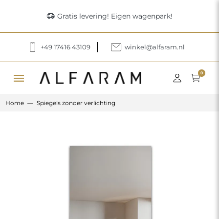
delivery_truck_speed
Gratis levering! Eigen wagenpark!
+49 17416 43109
winkel@alfaram.nl
menu
0
Home
Spiegels zonder verlichting