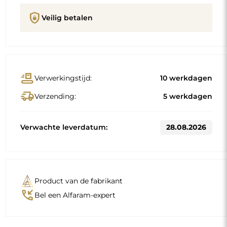
shield_lock
Veilig betalen
conveyor_belt
Verwerkingstijd:
10 werkdagen
delivery_truck_speed
Verzending:
5 werkdagen
Verwachte leverdatum:
28.08.2026
Product van de fabrikant
phone_callback
Bel een Alfaram-expert