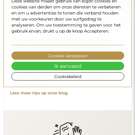
Deze website maakt gebruik van eigen cookies en
cookies van derden om onze diensten te verbeteren
en om u advertenties te tonen die verband houden
met uw voorkeuren door uw surfgedrag te
analyseren. Om uw toestemming te geven voor het
Reiniging en onderhoud
gebruik ervan, drukt u op de knop Accepteren.
Om een optimale glans te behouden, volstaat een
microvezeldoek en warm water. Als u kiest voor specifieke
producten, zorg er dan voor dat ze een neutrale pH
Cookies aanpassen
hebben (rond de 7). Vermijd krachtige reinigingsmiddelen
Ik aanvaard
die azijn, ammoniak of sterke zuren bevatten – zo bewaart
u een mooie weerspiegeling gedurende vele jaren.
Cookiebeleid
Wilt u meer weten?
Lees meer tips op onze blog.