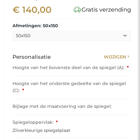
€ 140,00
delivery_truck_speed
Gratis verzending
Afmetingen: 50x150
chevron_right
Personalisatie
WIJZIGEN
Hoogte van het bovenste deel van de spiegel (A):
*
Hoogte van het onderste gedeelte van de spiegel
(C):
*
Bijlage met de maatvoering van de spiegel:
Spiegeloppervlak:
*
Zilverkleurige spiegelplaat