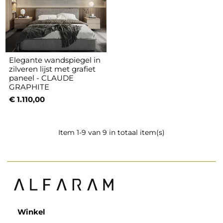
Elegante wandspiegel in
zilveren lijst met grafiet
paneel - CLAUDE
GRAPHITE
€ 1.110,00
Item 1-9 van 9 in totaal item(s)
Winkel