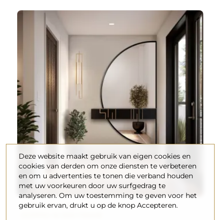
Deze website maakt gebruik van eigen cookies en
cookies van derden om onze diensten te verbeteren
en om u advertenties te tonen die verband houden
met uw voorkeuren door uw surfgedrag te
analyseren. Om uw toestemming te geven voor het
Halfronde spiegel in twee delen in een frame -
gebruik ervan, drukt u op de knop Accepteren.
DOPPIO IN EEN FRAME