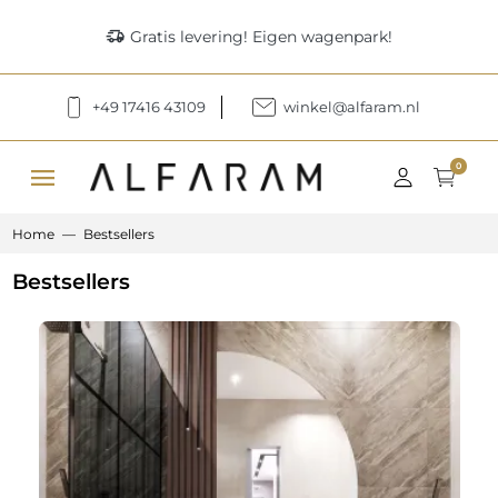
delivery_truck_speed
Gratis levering! Eigen wagenpark!
+49 17416 43109
winkel@alfaram.nl
menu
0
Home
Bestsellers
Bestsellers