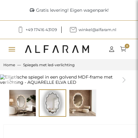
delivery_truck_speed
Gratis levering! Eigen wagenpark!
+49 17416 43109
winkel@alfaram.nl
menu
0
Home
Spiegels met led-verlichting
Previous
Next