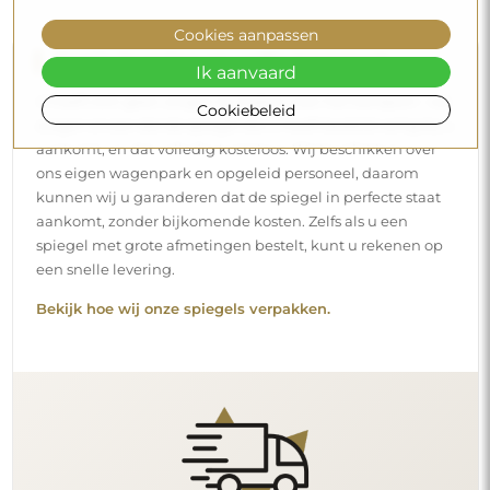
Cookies aanpassen
Gratis levering en veilig transport
Ik aanvaard
U hoeft zich geen zorgen te maken over het transport – wij
Cookiebeleid
zorgen ervoor dat de spiegel die u heeft besteld veilig bij u
aankomt, en dat volledig kosteloos. Wij beschikken over
ons eigen wagenpark en opgeleid personeel, daarom
kunnen wij u garanderen dat de spiegel in perfecte staat
aankomt, zonder bijkomende kosten. Zelfs als u een
spiegel met grote afmetingen bestelt, kunt u rekenen op
een snelle levering.
Bekijk hoe wij onze spiegels verpakken.