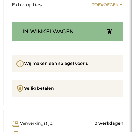
add
Extra opties
TOEVOEGEN
add_shopping_cart
IN WINKELWAGEN
info
Wij maken een spiegel voor u
shield_lock
Veilig betalen
conveyor_belt
Verwerkingstijd:
10 werkdagen