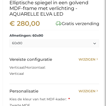
Elliptische spiegel in een golvend
MDF-frame met verlichting -
AQUARELLE ELVA LED
€ 280,00
delivery_truck_speed
Gratis verzending
Afmetingen: 60x90
chevron_right
Vereiste configuratie
WIJZIGEN
Verticaal/Horizontaal:
Verticaal
chevron_right
Personalisatie
WIJZIGEN
Kies de kleur van het MDF-kader:
*
Zwarte MDF