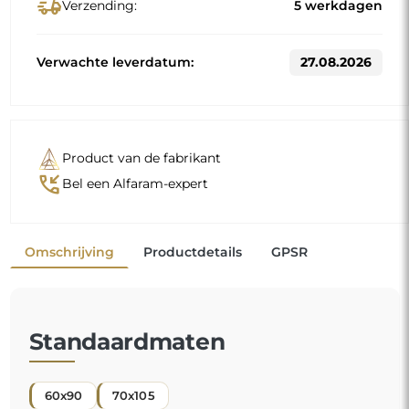
delivery_truck_speed
Verzending:
5 werkdagen
Verwachte leverdatum:
27.08.2026
Product van de fabrikant
phone_callback
Bel een Alfaram-expert
Omschrijving
Productdetails
GPSR
Standaardmaten
60x90
70x105