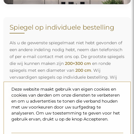
Spiegel op individuele bestelling
Als u de gewenste spiegelmaat niet hebt gevonden of
een andere indeling nodig hebt, neem dan telefonisch
of per e-mail contact met ons op. De grootste spiegels
die wij kunnen maken zijn
200×300 cm
en ronde
spiegels met een diameter van
200 cm
. Wij
vervaardigen spiegels op individuele bestelling. Wij
nodigen u uit om uw aanvraag samen met het
Deze website maakt gebruik van eigen cookies en
ontwerp te sturen naar het e-mailadres:
cookies van derden om onze diensten te verbeteren
winkel@alfaram.nl
.
en om u advertenties te tonen die verband houden
met uw voorkeuren door uw surfgedrag te
analyseren. Om uw toestemming te geven voor het
gebruik ervan, drukt u op de knop Accepteren.