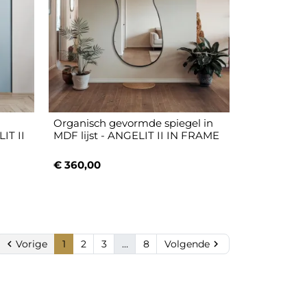
Organisch gevormde spiegel in
IT II
MDF lijst - ANGELIT II IN FRAME
€ 360,00

Vorige
1
2
3
…
8
Volgende
