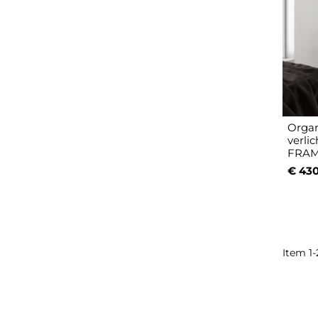
Organ
verli
FRA
€ 430
Item 1-