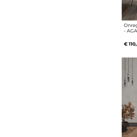
Onreg
- AGA
€ 110