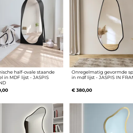
ische half-ovale staande
Onregelmatig gevormde sp
l in MDF lijst - JASPIS
in mdf lijst - JASPIS IN FR
ND
0,00
€ 380,00