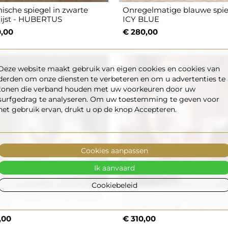
ische spiegel in zwarte
Onregelmatige blauwe spie
ijst - HUBERTUS
ICY BLUE
,00
€ 280,00
Deze website maakt gebruik van eigen cookies en cookies van
derden om onze diensten te verbeteren en om u advertenties te
tonen die verband houden met uw voorkeuren door uw
surfgedrag te analyseren. Om uw toestemming te geven voor
het gebruik ervan, drukt u op de knop Accepteren.
Cookies aanpassen
Ik aanvaard
Cookiebeleid
elmatig gevormde spiegel
Organische spiegel voor kap
PIS
met verlichting - JASPIS L
,00
€ 310,00