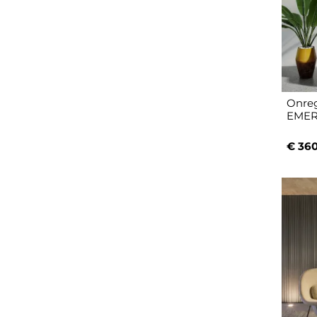
Onreg
EMER
€ 360