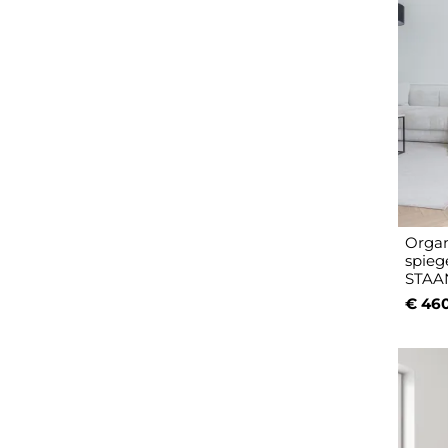
Organ
spiege
STAA
€ 46