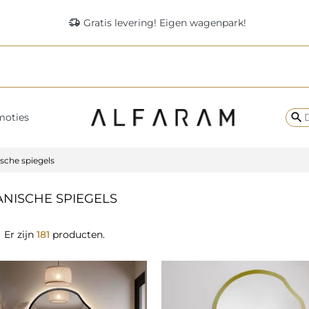
delivery_truck_speed
Gratis levering! Eigen wagenpark!
search
moties
sche spiegels
NISCHE SPIEGELS
Er zijn
181
producten.