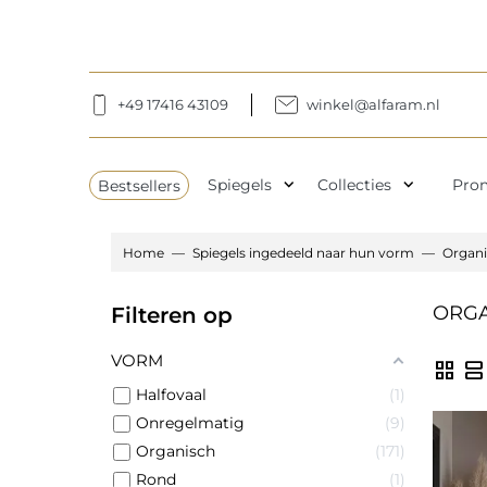
+49 17416 43109
winkel@alfaram.nl
expand_more
expand_more
Bestsellers
Spiegels
Collecties
Pro
Home
Spiegels ingedeeld naar hun vorm
Organi
ORGA
Filteren op
VORM
grid_view
view_agenda
Halfovaal
1
Onregelmatig
9
Organisch
171
Rond
1