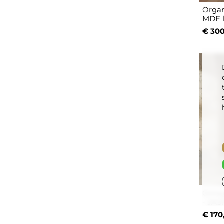
Organ
MDF l
€ 300
Onreg
- JAS
€ 170