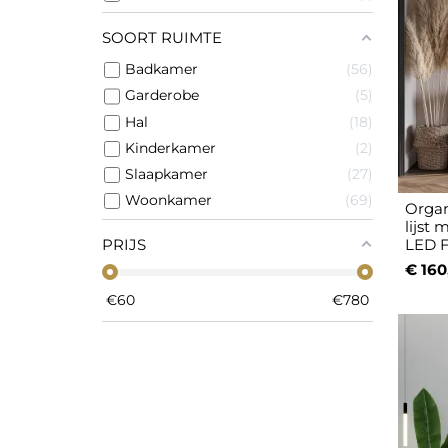
SOORT RUIMTE
Badkamer
56
Garderobe
5
Hal
18
Kinderkamer
2
Slaapkamer
27
Woonkamer
69
Organ
lijst
PRIJS
LED 
€ 160
€
60
€
780