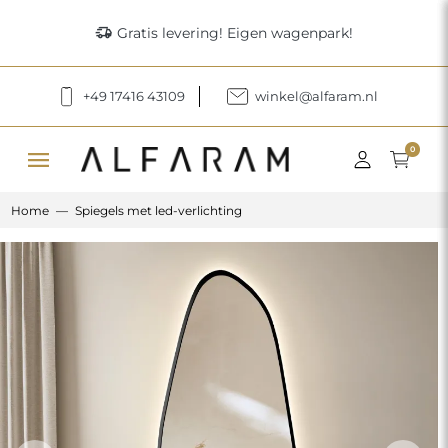
delivery_truck_speed
Gratis levering! Eigen wagenpark!
+49 17416 43109
winkel@alfaram.nl
menu
0
Home
Spiegels met led-verlichting