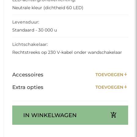
Neutrale kleur (dichtheid 60 LED)
Levensduur:
Standaard - 30 000 u
Lichtschakelaar:
Rechtstreeks op 230 V-kabel onder wandschakelaar
add
Accessoires
TOEVOEGEN
add
Extra opties
TOEVOEGEN
add_shopping_cart
IN WINKELWAGEN