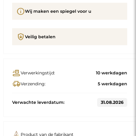
info
Wij maken een spiegel voor u
shield_lock
Veilig betalen
conveyor_belt
Verwerkingstijd:
10 werkdagen
delivery_truck_speed
Verzending:
5 werkdagen
Verwachte leverdatum:
31.08.2026
Product van de fabrikant