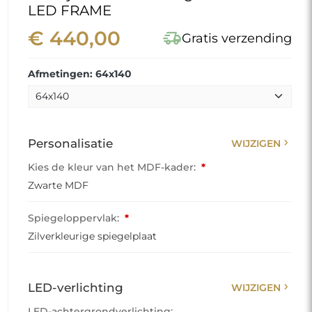
LED FRAME
€ 440,00
delivery_truck_speed
Gratis verzending
Afmetingen: 64x140
chevron_right
Personalisatie
WIJZIGEN
Kies de kleur van het MDF-kader:
*
Zwarte MDF
Spiegeloppervlak:
*
Zilverkleurige spiegelplaat
chevron_right
LED-verlichting
WIJZIGEN
LED-achtergrondverlichting: