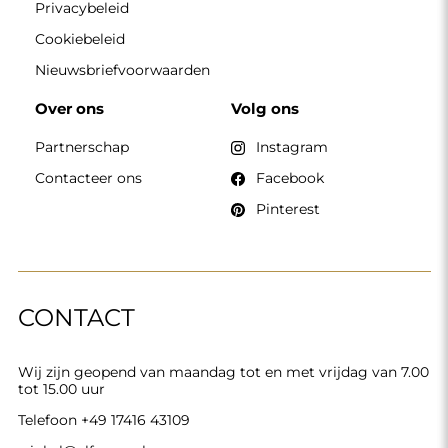
Telefoon
+49 17416 43109
winkel@alfaram.nl
Alfaram sp. z o.o. © 2026
Uitvoering:
AbcWeb.pl