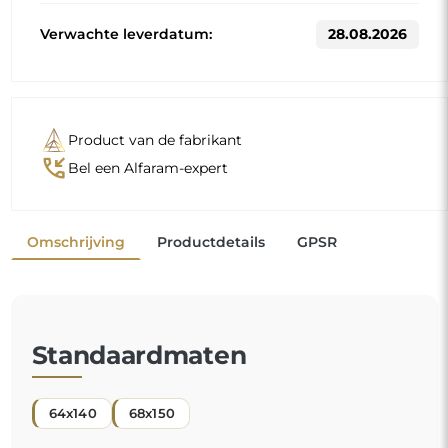
64x140
68x150
Andere maten worden vervaardigd volgens de individuele
wensen van de klant. Als voor het bestelde product extra
uitrusting wordt gekozen, wordt het een niet-
geprefabriceerd product dat volgens de individuele
specificaties van de consument wordt vervaardigd. Deze
producten kunnen niet worden geretourneerd of geruild.
Een organische spiegel is een uniek decoratief detail
dat een vleugje frisheid en moderne elegantie
toevoegt. Zijn door de natuur geïnspireerde vorm
doorbreekt de gangbare codes en geeft uw ruimte
een lichte en eigentijdse sfeer. Het is de perfecte
"
keuze voor wie een origineel en persoonlijk interieur
wenst.