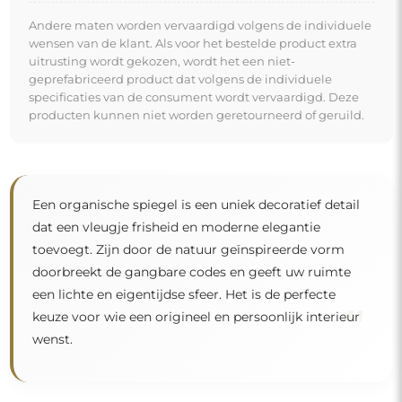
Spiegel op individuele bestelling
Als u de gewenste spiegelmaat niet hebt gevonden of
een andere indeling nodig hebt, neem dan telefonisch
of per e-mail contact met ons op. De grootste spiegels
die wij kunnen maken zijn
200×300 cm
en ronde
spiegels met een diameter van
200 cm
. Wij
vervaardigen spiegels op individuele bestelling. Wij
nodigen u uit om uw aanvraag samen met het
ontwerp te sturen naar het e-mailadres:
winkel@alfaram.nl
.