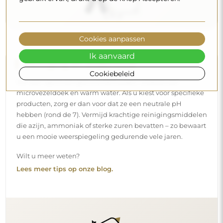
Cookies aanpassen
Ik aanvaard
Cookiebeleid
Levering aan huis
Wij bieden een leveringsservice aan huis aan, waarmee u
uw pakket rechtstreeks aan uw deur ontvangt. Voor een
meerprijs van € 40,- bieden wij ook
een leveringsservice
binnenshuis
aan, waarmee het pakket rechtstreeks in uw
woning wordt geleverd (voor afmetingen tot 80×120 cm of
een diameter van 100 cm). Voor grotere producten kan
een kleine assistentie worden gevraagd, zoals het openen
van de deur. Indien u deze service niet bij de bestelling
kiest en betaalt, zal de bezorger het pakket niet binnen in