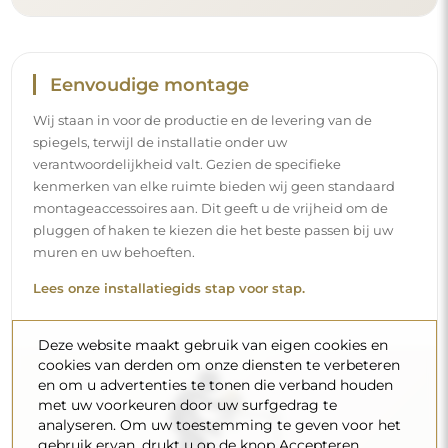
Reiniging en onderhoud
Om een optimale glans te behouden, volstaat een
microvezeldoek en warm water. Als u kiest voor specifieke
producten, zorg er dan voor dat ze een neutrale pH
hebben (rond de 7). Vermijd krachtige reinigingsmiddelen
die azijn, ammoniak of sterke zuren bevatten – zo bewaart
u een mooie weerspiegeling gedurende vele jaren.
Deze website maakt gebruik van eigen cookies en
Wilt u meer weten?
cookies van derden om onze diensten te verbeteren
en om u advertenties te tonen die verband houden
Lees meer tips op onze blog.
met uw voorkeuren door uw surfgedrag te
analyseren. Om uw toestemming te geven voor het
gebruik ervan, drukt u op de knop Accepteren.