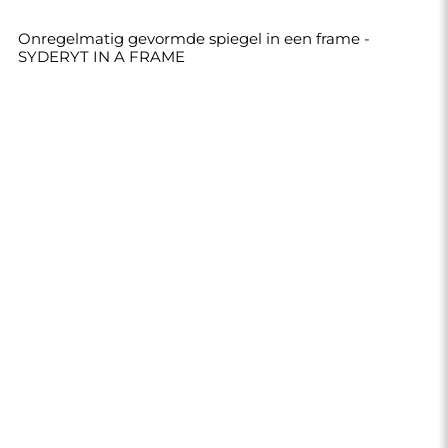
€ 210,00
Winkel
Winkelen
Betaalmethoden
Levering
Veelgestelde vragen
Retouren en klachten