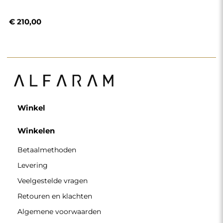
Algemene voorwaarden
Privacybeleid
Cookiebeleid
Nieuwsbriefvoorwaarden
Over ons
Volg ons
Partnerschap
Instagram
Contacteer ons
Facebook
Pinterest
CONTACT
Wij zijn geopend van maandag tot en met vrijdag van 7.00
tot 15.00 uur