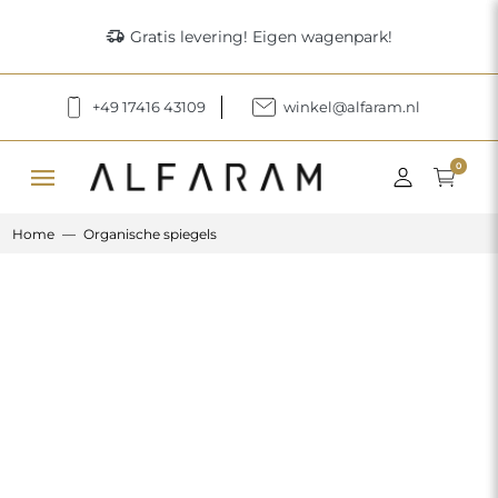
delivery_truck_speed
Gratis levering! Eigen wagenpark!
+49 17416 43109
winkel@alfaram.nl
menu
0
Home
Organische spiegels
Previous
Next