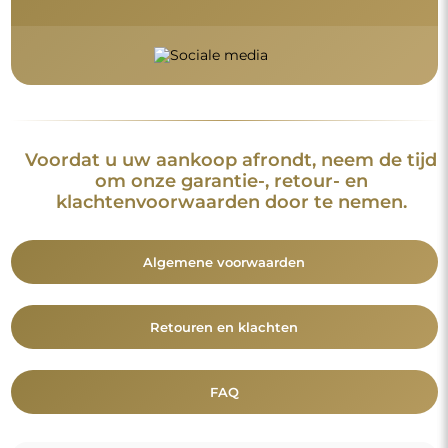
Aanvullende informatie
De spiegelmodellen, foto's en beschrijvingen zijn beschermd
door auteursrecht. Alle rechten voorbehouden © Alfaram sp. z
o.o. Het is verboden om de modellen, foto's en beschrijvingen
van de spiegels te kopiëren, te verkopen of te verspreiden
zonder voorafgaande toestemming van © Alfaram sp. z o.o.
Elk onrechtmatig gebruik van content die onder intellectuele
eigendom valt (met name voor commerciële doeleinden)
vormt een strafbaar feit.
De decoratieve elementen op de foto's dienen uitsluitend ter
illustratie van de enscenering en zijn niet bij de spiegel
inbegrepen.
Je bent misschien ook geïnteresseerd in