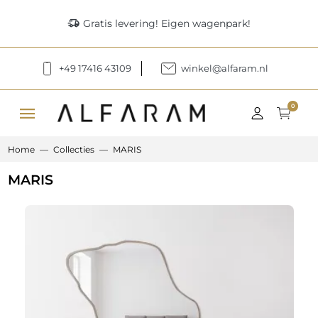
delivery_truck_speed
Gratis levering! Eigen wagenpark!
+49 17416 43109
winkel@alfaram.nl
menu
0
Home
Collecties
MARIS
MARIS