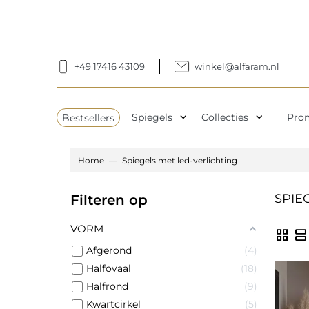
+49 17416 43109
winkel@alfaram.nl
expand_more
expand_more
Bestsellers
Spiegels
Collecties
Pro
Home
Spiegels met led-verlichting
SPIE
Filteren op
VORM
grid_view
view_agenda
Afgerond
4
Halfovaal
18
Halfrond
9
Kwartcirkel
5