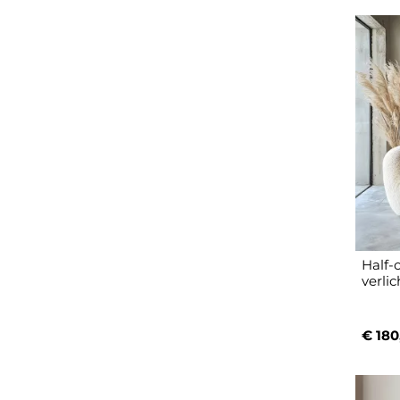
Half-
verli
€ 180