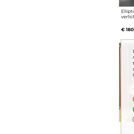
Ellip
verli
€ 180
Spieg
delen