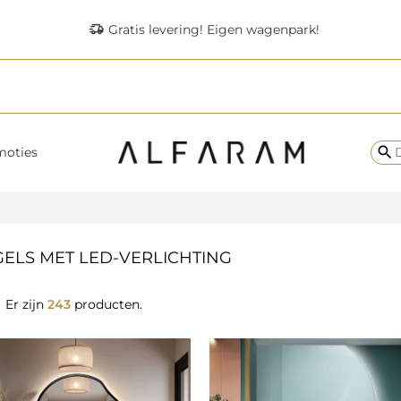
delivery_truck_speed
Gratis levering! Eigen wagenpark!
search
moties
GELS MET LED-VERLICHTING
Er zijn
243
producten.