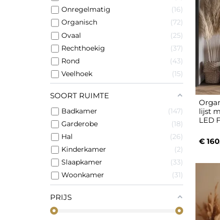
Onregelmatig
16
Organisch
72
Ovaal
25
Rechthoekig
37
Rond
43
Veelhoek
15
SOORT RUIMTE
Organ
Badkamer
147
lijst
LED 
Garderobe
18
Hal
26
€ 160
Kinderkamer
2
Slaapkamer
33
Woonkamer
31
PRIJS