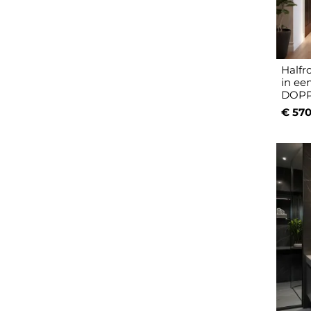
Halfr
in ee
DOPP
€ 570