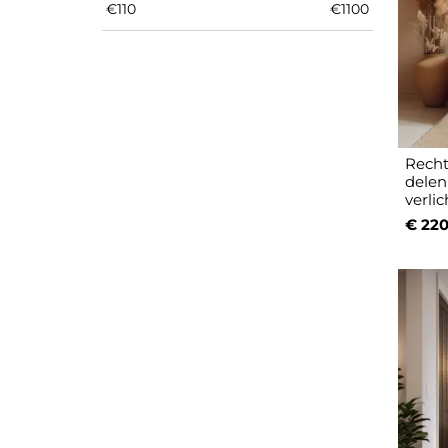
€
110
€
1100
Recht
delen
verli
€ 220