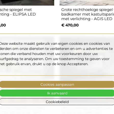
tische spiegel met
Grote rechthoekige spiegel
chting - ELIPSA LED
badkamer met kastuitspar
met verlichting - AGIS LED
,00
€ 470,00
Deze website maakt gebruik van eigen cookies en cookies van
derden om onze diensten te verbeteren en om u advertenties te
tonen die verband houden met uw voorkeuren door uw
surfgedrag te analyseren. Om uw toestemming te geven voor
het gebruik ervan, drukt u op de knop Accepteren.
Cookies aanpassen
Ik aanvaard
Cookiebeleid
el voor kaptafel in twee
Rechthoekige spiegel met
 met verlichting - EMI
verlichting - EMI LED