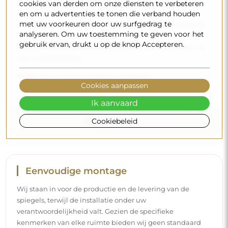
aankomt, en dat volledig kosteloos. Wij beschikken over
cookies van derden om onze diensten te verbeteren
en om u advertenties te tonen die verband houden
ons eigen wagenpark en opgeleid personeel, daarom
met uw voorkeuren door uw surfgedrag te
kunnen wij u garanderen dat de spiegel in perfecte staat
analyseren. Om uw toestemming te geven voor het
aankomt, zonder bijkomende kosten. Zelfs als u een
gebruik ervan, drukt u op de knop Accepteren.
spiegel met grote afmetingen bestelt, kunt u rekenen op
een snelle levering.
Bekijk hoe wij onze spiegels verpakken.
Cookies aanpassen
Ik aanvaard
Cookiebeleid
Eenvoudige montage
Wij staan in voor de productie en de levering van de
spiegels, terwijl de installatie onder uw
verantwoordelijkheid valt. Gezien de specifieke
kenmerken van elke ruimte bieden wij geen standaard