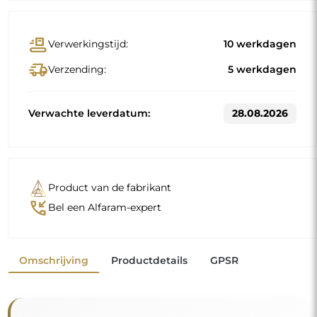
conveyor_belt
Verwerkingstijd:
10 werkdagen
delivery_truck_speed
Verzending:
5 werkdagen
Verwachte leverdatum:
28.08.2026
Product van de fabrikant
phone_callback
Bel een Alfaram-expert
Omschrijving
Productdetails
GPSR