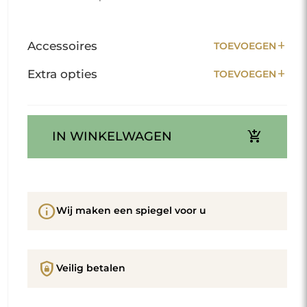
add
Accessoires
TOEVOEGEN
add
Extra opties
TOEVOEGEN
add_shopping_cart
IN WINKELWAGEN
info
Wij maken een spiegel voor u
shield_lock
Veilig betalen