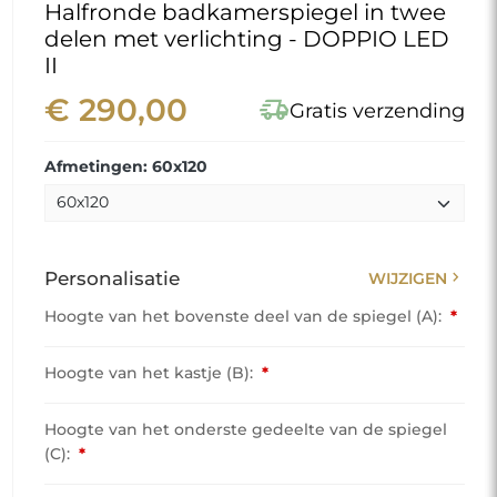
Halfronde badkamerspiegel in twee
delen met verlichting - DOPPIO LED
II
€ 290,00
delivery_truck_speed
Gratis verzending
Afmetingen: 60x120
chevron_right
Personalisatie
WIJZIGEN
Hoogte van het bovenste deel van de spiegel (A):
*
Hoogte van het kastje (B):
*
Hoogte van het onderste gedeelte van de spiegel
(C):
*