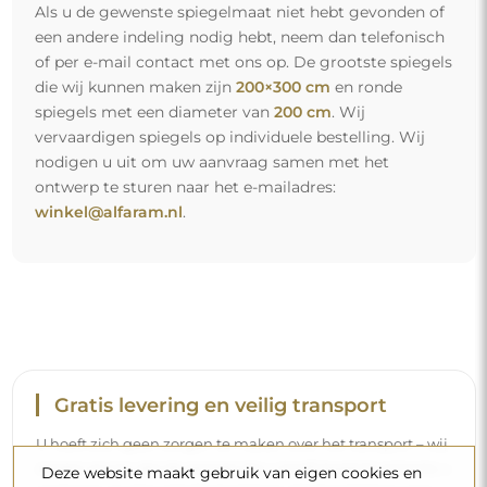
Als u de gewenste spiegelmaat niet hebt gevonden of
een andere indeling nodig hebt, neem dan telefonisch
of per e-mail contact met ons op. De grootste spiegels
die wij kunnen maken zijn
200×300 cm
en ronde
spiegels met een diameter van
200 cm
. Wij
vervaardigen spiegels op individuele bestelling. Wij
nodigen u uit om uw aanvraag samen met het
ontwerp te sturen naar het e-mailadres:
winkel@alfaram.nl
.
Gratis levering en veilig transport
U hoeft zich geen zorgen te maken over het transport – wij
zorgen ervoor dat de spiegel die u heeft besteld veilig bij u
Deze website maakt gebruik van eigen cookies en