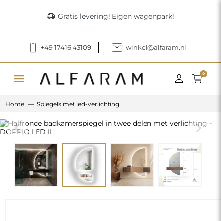
delivery_truck_speed
Gratis levering! Eigen wagenpark!
+49 17416 43109
winkel@alfaram.nl
menu
0
Home
Spiegels met led-verlichting
Previous
Next