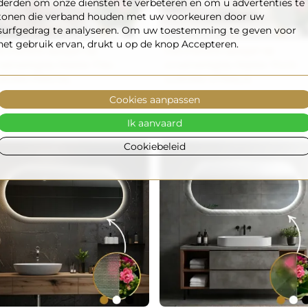
derden om onze diensten te verbeteren en om u advertenties te
tonen die verband houden met uw voorkeuren door uw
surfgedrag te analyseren. Om uw toestemming te geven voor
het gebruik ervan, drukt u op de knop Accepteren.
coratieve spiegel op
Decoratieve spiegel op
namentglas Master Flex -
ornamentglas Master Point -
XORA PRISTAL
LUXORA VITRALIS
240,00
€ 310,00
Cookies aanpassen
Ik aanvaard
Cookiebeleid