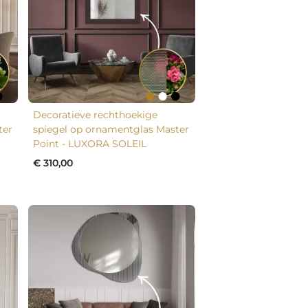
Decoratieve rechthoekige
ter
spiegel op ornamentglas Master
Point - LUXORA SOLEIL
€ 310,00