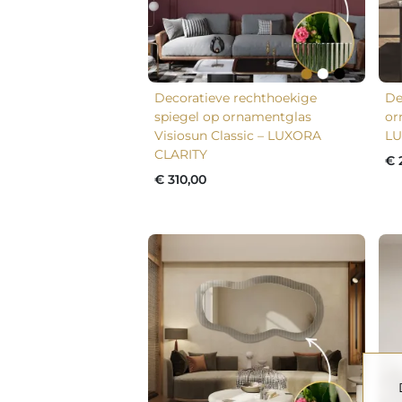
Decoratieve rechthoekige
De
spiegel op ornamentglas
or
Visiosun Classic – LUXORA
LU
CLARITY
€ 
€ 310,00