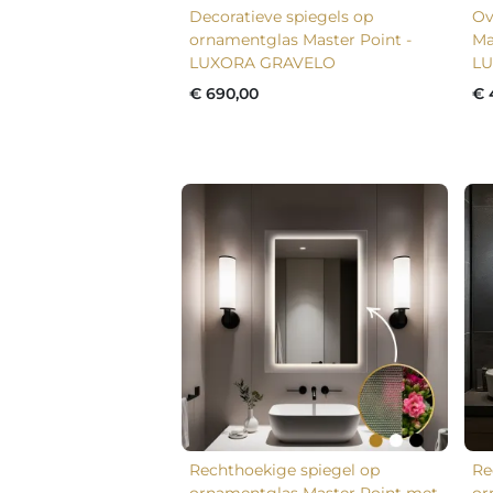
Decoratieve spiegels op
Ov
ornamentglas Master Point -
Ma
LUXORA GRAVELO
LU
€ 690,00
€ 
Rechthoekige spiegel op
Re
ornamentglas Master Point met
or