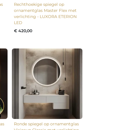
as
Rechthoekige spiegel op
ornamentglas Master Flex met
verlichting - LUXORA ETERION
LED
€ 420,00
as
Ronde spiegel op ornamentglas
Visiosun Classic met verlichting