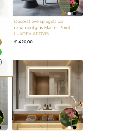
Decoratieve spiegels op
ornamentglas Master Point -
LUXORA ARTIVIS
€ 420,00