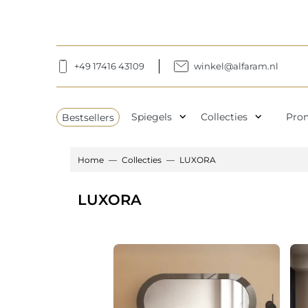
+49 17416 43109
winkel@alfaram.nl
expand_more
expand_more
Bestsellers
Spiegels
Collecties
Pro
Home
Collecties
LUXORA
LUXORA