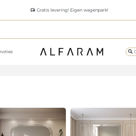
delivery_truck_speed
Gratis levering! Eigen wagenpark!
search
moties