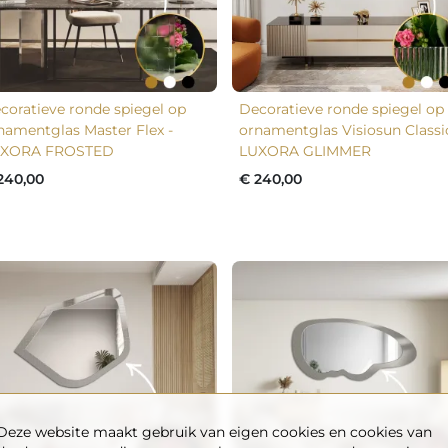
coratieve ronde spiegel op
Decoratieve ronde spiegel op
namentglas Master Flex -
ornamentglas Visiosun Classi
XORA FROSTED
LUXORA GLIMMER
240,00
€ 240,00
Deze website maakt gebruik van eigen cookies en cookies van