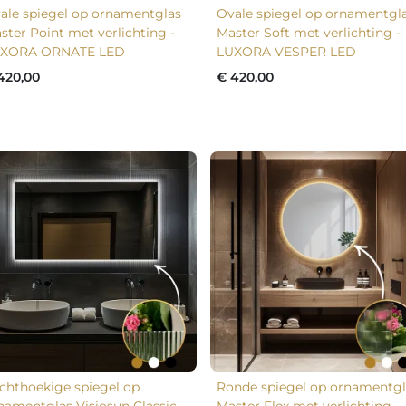
ale spiegel op ornamentglas
Ovale spiegel op ornamentgl
ster Point met verlichting -
Master Soft met verlichting -
XORA ORNATE LED
LUXORA VESPER LED
420,00
€ 420,00
chthoekige spiegel op
Ronde spiegel op ornamentgl
namentglas Visiosun Classic
Master Flex met verlichting -