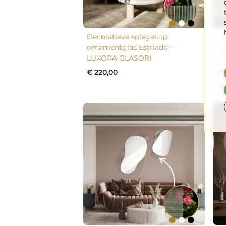
Decoratieve spiegel op
De
ornamentglas Estriado –
or
LUXORA GLASORI
LU
€ 220,00
€ 