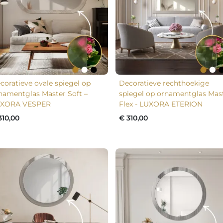
coratieve ovale spiegel op
Decoratieve rechthoekige
namentglas Master Soft –
spiegel op ornamentglas Mas
XORA VESPER
Flex - LUXORA ETERION
310,00
€ 310,00