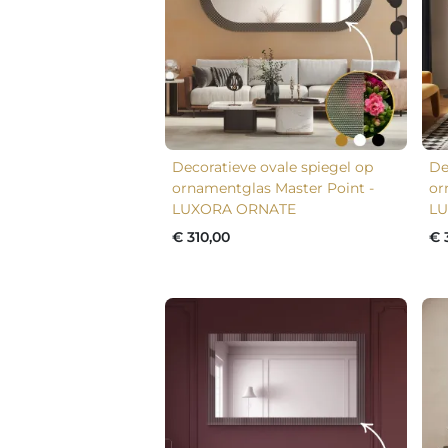
Decoratieve ovale spiegel op
De
ornamentglas Master Point -
or
LUXORA ORNATE
LU
€ 310,00
€ 