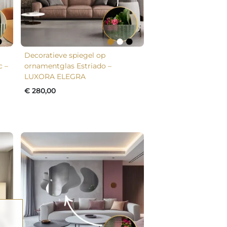
Decoratieve spiegel op
c –
ornamentglas Estriado –
LUXORA ELEGRA
€ 280,00