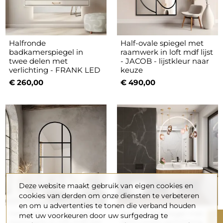
Halfronde
Half-ovale spiegel met
badkamerspiegel in
raamwerk in loft mdf lijst
twee delen met
- JACOB - lijstkleur naar
verlichting - FRANK LED
keuze
€ 260,00
€ 490,00
Deze website maakt gebruik van eigen cookies en
cookies van derden om onze diensten te verbeteren
en om u advertenties te tonen die verband houden
Half-ovale spiegel met
Badkamerspiegel met
met uw voorkeuren door uw surfgedrag te
raamwerk in loft mdf lijst
semi-ovale verlichting