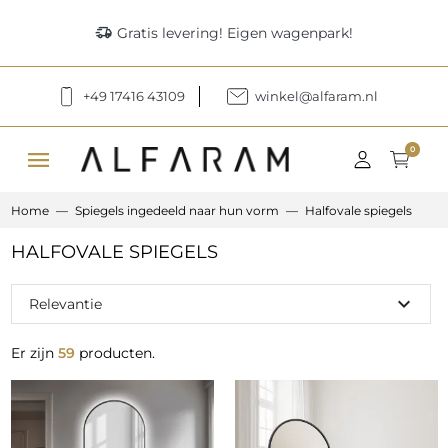
delivery_truck_speed
Gratis levering! Eigen wagenpark!
+49 17416 43109
winkel@alfaram.nl
menu
0
Home
Spiegels ingedeeld naar hun vorm
Halfovale spiegels
HALFOVALE SPIEGELS
expand_more
Relevantie
Er zijn
59
producten.