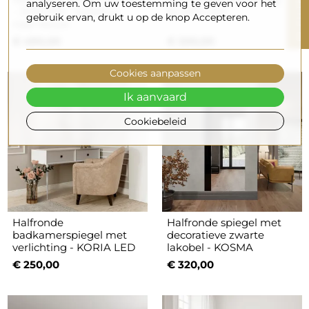
R
analyseren. Om uw toestemming te geven voor het
- JORDAN - lijstkleur
KLARA LED
gebruik ervan, drukt u op de knop Accepteren.
naar keuze
F
I
L
T
E
€ 490,00
€ 200,00
Cookies aanpassen
Ik aanvaard
Cookiebeleid
Halfronde
Halfronde spiegel met
badkamerspiegel met
decoratieve zwarte
verlichting - KORIA LED
lakobel - KOSMA
€ 250,00
€ 320,00