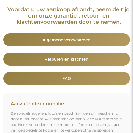
o.o. Het is verboden om de modellen, foto's en beschrijvingen
van de spiegels te kopiëren, te verkopen of te verspreiden
zonder voorafgaande toestemming van © Alfaram sp. z o.o.
Elk onrechtmatig gebruik van content die onder intellectuele
eigendom valt (met name voor commerciële doeleinden)
vormt een strafbaar feit.
De decoratieve elementen op de foto's dienen uitsluitend ter
illustratie van de enscenering en zijn niet bij de spiegel
inbegrepen.
Je bent misschien ook geïnteresseerd in
Grote rechthoekige spiegel voor badkamer met
kastuitsparing - AGIS