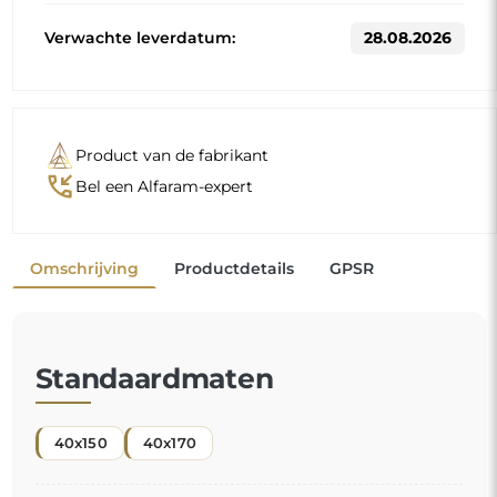
Andere maten worden vervaardigd volgens de individuele
wensen van de klant. Als voor het bestelde product extra
uitrusting wordt gekozen, wordt het een niet-
geprefabriceerd product dat volgens de individuele
specificaties van de consument wordt vervaardigd. Deze
producten kunnen niet worden geretourneerd of geruild.
Een staande spiegel is een praktisch voorwerp
,
onmisbaar bij de dagelijkse voorbereidingen, of het nu
gaat om opmaken, aankleden of het aanbrengen van
de laatste details voordat u de deur uitgaat. Hij biedt
een volledig zicht op uw silhouet, wat hem tot een
essentieel element maakt in de slaapkamer, de
kleedkamer of zelfs de hal.
Een comfortabele oplossing die de dagelijkse