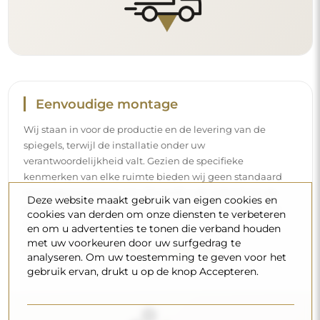
Reiniging en onderhoud
Om een optimale glans te behouden, volstaat een
Deze website maakt gebruik van eigen cookies en
microvezeldoek en warm water. Als u kiest voor specifieke
cookies van derden om onze diensten te verbeteren
producten, zorg er dan voor dat ze een neutrale pH
en om u advertenties te tonen die verband houden
hebben (rond de 7). Vermijd krachtige reinigingsmiddelen
met uw voorkeuren door uw surfgedrag te
die azijn, ammoniak of sterke zuren bevatten – zo bewaart
analyseren. Om uw toestemming te geven voor het
gebruik ervan, drukt u op de knop Accepteren.
u een mooie weerspiegeling gedurende vele jaren.
Wilt u meer weten?
Lees meer tips op onze blog.