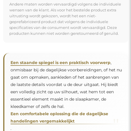
"
handelingen vergemakkelijkt
.
Spiegel op individuele bestelling
Als u de gewenste spiegelmaat niet hebt gevonden of
een andere indeling nodig hebt, neem dan telefonisch
of per e-mail contact met ons op. De grootste spiegels
die wij kunnen maken zijn
200×300 cm
en ronde
spiegels met een diameter van
200 cm
. Wij
vervaardigen spiegels op individuele bestelling. Wij
nodigen u uit om uw aanvraag samen met het
ontwerp te sturen naar het e-mailadres:
winkel@alfaram.nl
.