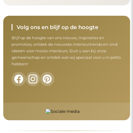
Voordat u uw aankoop afrondt, neem de tijd
om onze garantie-, retour- en
klachtenvoorwaarden door te nemen.
Algemene voorwaarden
Retouren en klachten
FAQ
Aanvullende informatie
De spiegelmodellen, foto's en beschrijvingen zijn beschermd
door auteursrecht. Alle rechten voorbehouden © Alfaram sp. z