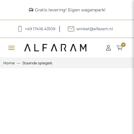
delivery_truck_speed
Gratis levering! Eigen wagenpark!
+49 17416 43109
winkel@alfaram.nl
menu
0
Home
Staande spiegels
Previous
Next