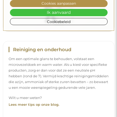
Cookies aanpassen
Ik aanvaard
Cookiebeleid
Levering aan huis
Wij bieden een leveringsservice aan huis aan, waarmee u
uw pakket rechtstreeks aan uw deur ontvangt. Voor een
meerprijs van € 40,- bieden wij ook
een leveringsservice
binnenshuis
aan, waarmee het pakket rechtstreeks in uw
woning wordt geleverd (voor afmetingen tot 80×120 cm of
een diameter van 100 cm). Voor grotere producten kan
een kleine assistentie worden gevraagd, zoals het openen
van de deur. Indien u deze service niet bij de bestelling
kiest en betaalt, zal de bezorger het pakket niet binnen in
uw woning plaatsen.