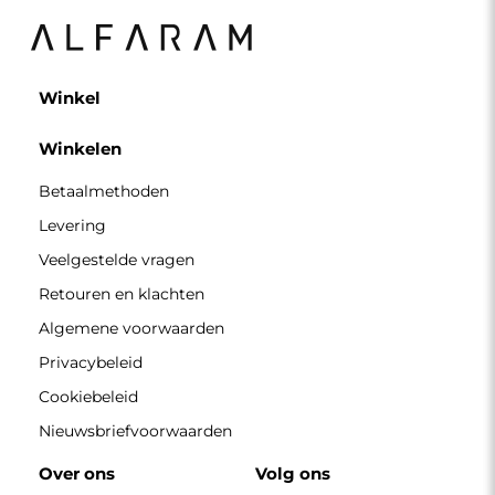
Over ons
Volg ons
Partnerschap
Instagram
Contacteer ons
Facebook
Pinterest
CONTACT
Wij zijn geopend van maandag tot en met vrijdag van 7.00
tot 15.00 uur
Telefoon
+49 17416 43109
winkel@alfaram.nl
Alfaram sp. z o.o. © 2026
Uitvoering:
AbcWeb.pl