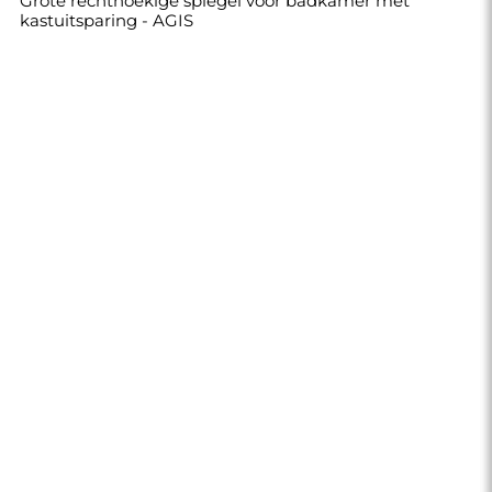
Grote rechthoekige spiegel voor badkamer met
kastuitsparing - AGIS