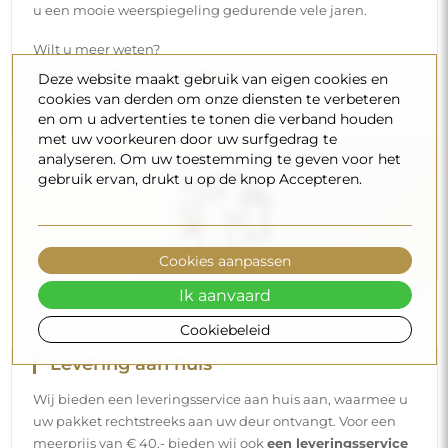
u een mooie weerspiegeling gedurende vele jaren.
Wilt u meer weten?
Lees meer tips op onze blog.
Deze website maakt gebruik van eigen cookies en
cookies van derden om onze diensten te verbeteren
en om u advertenties te tonen die verband houden
met uw voorkeuren door uw surfgedrag te
analyseren. Om uw toestemming te geven voor het
gebruik ervan, drukt u op de knop Accepteren.
Cookies aanpassen
Ik aanvaard
Cookiebeleid
Levering aan huis
Wij bieden een leveringsservice aan huis aan, waarmee u
uw pakket rechtstreeks aan uw deur ontvangt. Voor een
meerprijs van € 40,- bieden wij ook
een leveringsservice