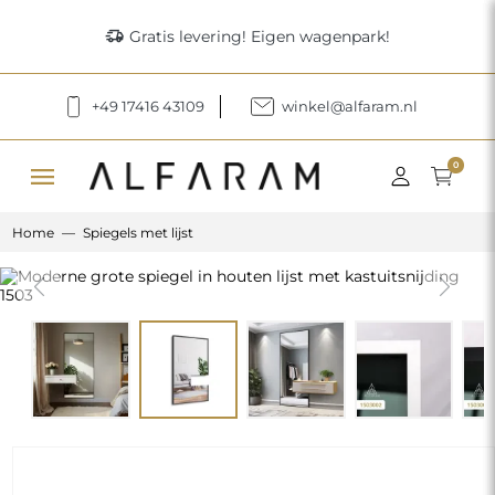
delivery_truck_speed
Gratis levering! Eigen wagenpark!
+49 17416 43109
winkel@alfaram.nl
menu
0
Home
Spiegels met lijst
Previous
Next