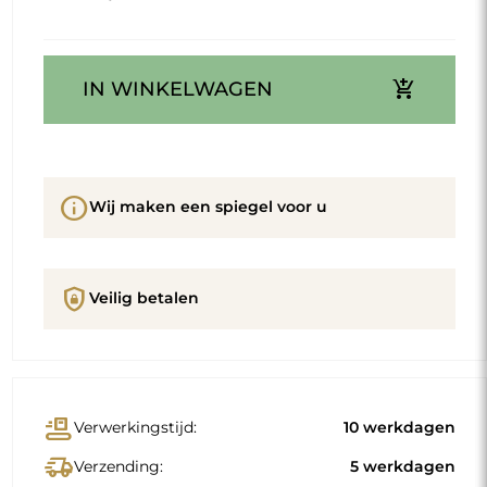
add_shopping_cart
IN WINKELWAGEN
info
Wij maken een spiegel voor u
shield_lock
Veilig betalen
conveyor_belt
Verwerkingstijd:
10 werkdagen
delivery_truck_speed
Verzending:
5 werkdagen