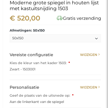
Moderne grote spiegel in houten lijst
met kastuitsnijding 1503
€ 520,00
delivery_truck_speed
Gratis verzending
Afmetingen: 50x150
chevron_right
Vereiste configuratie
WIJZIGEN
Kies de kleur van het kader 1503:
*
Zwart - 1503001
chevron_right
Personalisatie
WIJZIGEN
Geef de plaats van de uitsnede op:
*
Aan de linkerkant van de spiegel