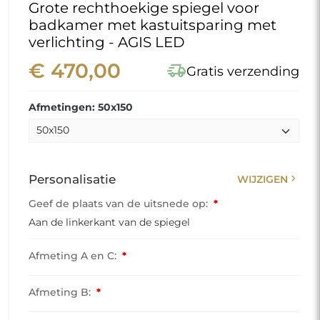
Grote rechthoekige spiegel voor
badkamer met kastuitsparing met
verlichting - AGIS LED
€ 470,00
delivery_truck_speed
Gratis verzending
Afmetingen: 50x150
chevron_right
Personalisatie
WIJZIGEN
Geef de plaats van de uitsnede op:
*
Aan de linkerkant van de spiegel
Afmeting A en C:
*
Afmeting B:
*