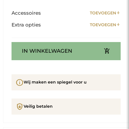
add
Accessoires
TOEVOEGEN
add
Extra opties
TOEVOEGEN
add_shopping_cart
IN WINKELWAGEN
info
Wij maken een spiegel voor u
shield_lock
Veilig betalen