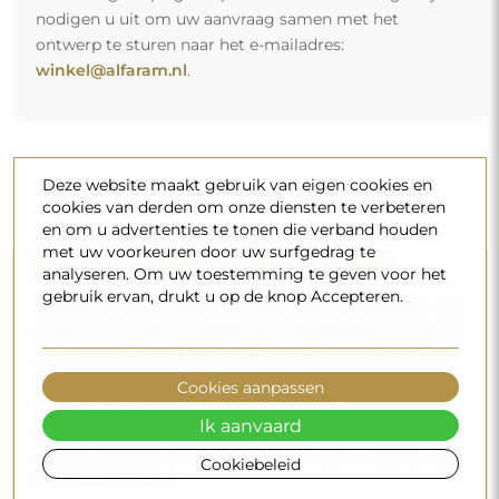
nodigen u uit om uw aanvraag samen met het
ontwerp te sturen naar het e-mailadres:
winkel@alfaram.nl
.
Deze website maakt gebruik van eigen cookies en
cookies van derden om onze diensten te verbeteren
en om u advertenties te tonen die verband houden
met uw voorkeuren door uw surfgedrag te
Gratis levering en veilig transport
analyseren. Om uw toestemming te geven voor het
gebruik ervan, drukt u op de knop Accepteren.
U hoeft zich geen zorgen te maken over het transport – wij
zorgen ervoor dat de spiegel die u heeft besteld veilig bij u
aankomt, en dat volledig kosteloos. Wij beschikken over
ons eigen wagenpark en opgeleid personeel, daarom
Cookies aanpassen
kunnen wij u garanderen dat de spiegel in perfecte staat
Ik aanvaard
aankomt, zonder bijkomende kosten. Zelfs als u een
spiegel met grote afmetingen bestelt, kunt u rekenen op
Cookiebeleid
een snelle levering.