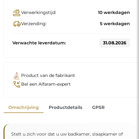
conveyor_belt
Verwerkingstijd:
10 werkdagen
delivery_truck_speed
Verzending:
5 werkdagen
Verwachte leverdatum:
31.08.2026
Product van de fabrikant
phone_callback
Bel een Alfaram-expert
Omschrijving
Productdetails
GPSR
Stelt u zich voor dat u uw badkamer, slaapkamer of