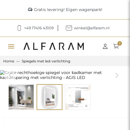
delivery_truck_speed
Gratis levering! Eigen wagenpark!
+49 17416 43109
winkel@alfaram.nl
menu
0
Home
Spiegels met led-verlichting
Previous
Next