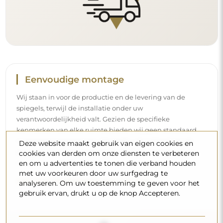
Reiniging en onderhoud
Om een optimale glans te behouden, volstaat een
Deze website maakt gebruik van eigen cookies en
microvezeldoek en warm water. Als u kiest voor specifieke
cookies van derden om onze diensten te verbeteren
producten, zorg er dan voor dat ze een neutrale pH
en om u advertenties te tonen die verband houden
hebben (rond de 7). Vermijd krachtige reinigingsmiddelen
met uw voorkeuren door uw surfgedrag te
die azijn, ammoniak of sterke zuren bevatten – zo bewaart
analyseren. Om uw toestemming te geven voor het
u een mooie weerspiegeling gedurende vele jaren.
gebruik ervan, drukt u op de knop Accepteren.
Wilt u meer weten?
Lees meer tips op onze blog.