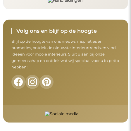
Voordat u uw aankoop afrondt, neem de tijd
om onze garantie-, retour- en
klachtenvoorwaarden door te nemen.
Algemene voorwaarden
Retouren en klachten
FAQ
Aanvullende informatie
De spiegelmodellen, foto's en beschrijvingen zijn beschermd
door auteursrecht. Alle rechten voorbehouden © Alfaram sp. z