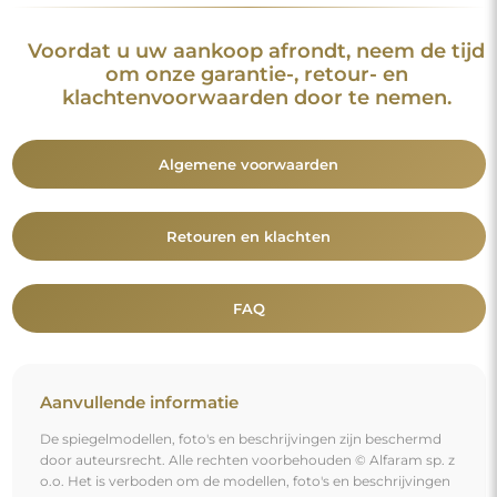
o.o. Het is verboden om de modellen, foto's en beschrijvingen
van de spiegels te kopiëren, te verkopen of te verspreiden
zonder voorafgaande toestemming van © Alfaram sp. z o.o.
Elk onrechtmatig gebruik van content die onder intellectuele
eigendom valt (met name voor commerciële doeleinden)
vormt een strafbaar feit.
De decoratieve elementen op de foto's dienen uitsluitend ter
illustratie van de enscenering en zijn niet bij de spiegel
inbegrepen.
Je bent misschien ook geïnteresseerd in
Half-ovale staande spiegel in MDF SLIM lijst - DOMI
STAAND