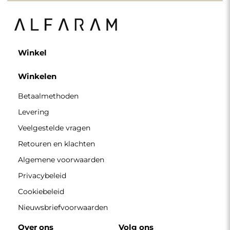
Over ons
Volg ons
Partnerschap
Instagram
Contacteer ons
Facebook
Pinterest
CONTACT
Wij zijn geopend van maandag tot en met vrijdag van 7.00
tot 15.00 uur
Telefoon
+49 17416 43109
winkel@alfaram.nl
Alfaram sp. z o.o. © 2026
Uitvoering:
AbcWeb.pl