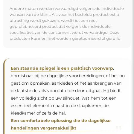
"
handelingen vergemakkelijkt
.
Spiegel op individuele bestelling
Als u de gewenste spiegelmaat niet hebt gevonden of
een andere indeling nodig hebt, neem dan telefonisch
of per e-mail contact met ons op. De grootste spiegels
die wij kunnen maken zijn
200×300 cm
en ronde
spiegels met een diameter van
200 cm
. Wij
vervaardigen spiegels op individuele bestelling. Wij
nodigen u uit om uw aanvraag samen met het
ontwerp te sturen naar het e-mailadres:
winkel@alfaram.nl
.