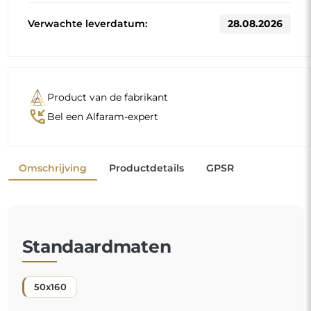
Andere maten worden vervaardigd volgens de individuele
wensen van de klant. Als voor het bestelde product extra
uitrusting wordt gekozen, wordt het een niet-
geprefabriceerd product dat volgens de individuele
specificaties van de consument wordt vervaardigd. Deze
producten kunnen niet worden geretourneerd of geruild.
Een staande spiegel is een praktisch voorwerp
,
onmisbaar bij de dagelijkse voorbereidingen, of het nu
gaat om opmaken, aankleden of het aanbrengen van
de laatste details voordat u de deur uitgaat. Hij biedt
een volledig zicht op uw silhouet, wat hem tot een
essentieel element maakt in de slaapkamer, de
kleedkamer of zelfs de hal.
Een comfortabele oplossing die de dagelijkse