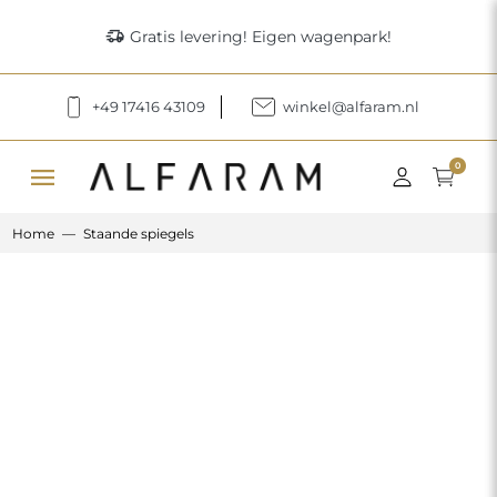
delivery_truck_speed
Gratis levering! Eigen wagenpark!
+49 17416 43109
winkel@alfaram.nl
menu
0
Home
Staande spiegels
Previous
Next
Halfovale staande spiegel in MDF lijst