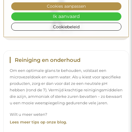
Cookies aanpassen
Ik aanvaard
Cookiebeleid
Levering aan huis
Wij bieden een leveringsservice aan huis aan, waarmee u
uw pakket rechtstreeks aan uw deur ontvangt. Voor een
meerprijs van € 40,- bieden wij ook
een leveringsservice
binnenshuis
aan, waarmee het pakket rechtstreeks in uw
woning wordt geleverd (voor afmetingen tot 80×120 cm of
een diameter van 100 cm). Voor grotere producten kan
een kleine assistentie worden gevraagd, zoals het openen
van de deur. Indien u deze service niet bij de bestelling
kiest en betaalt, zal de bezorger het pakket niet binnen in
uw woning plaatsen.