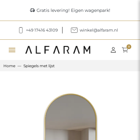
delivery_truck_speed
Gratis levering! Eigen wagenpark!
+49 17416 43109
winkel@alfaram.nl
menu
0
Home
Spiegels met lijst