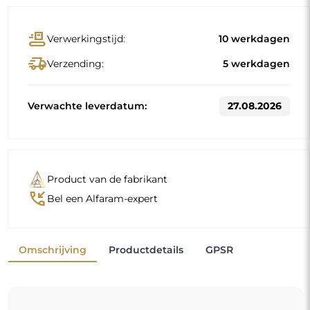
conveyor_belt
Verwerkingstijd:
10 werkdagen
delivery_truck_speed
Verzending:
5 werkdagen
Verwachte leverdatum:
27.08.2026
Product van de fabrikant
phone_callback
Bel een Alfaram-expert
Omschrijving
Productdetails
GPSR