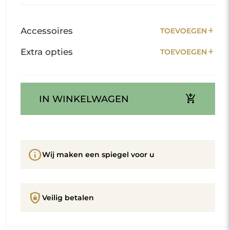
add
Accessoires
TOEVOEGEN
add
Extra opties
TOEVOEGEN
add_shopping_cart
IN WINKELWAGEN
info
Wij maken een spiegel voor u
shield_lock
Veilig betalen