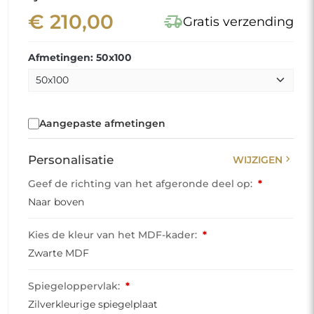
€ 210,00
delivery_truck_speed
Gratis verzending
Afmetingen: 50x100
Aangepaste afmetingen
chevron_right
Personalisatie
WIJZIGEN
Geef de richting van het afgeronde deel op:
*
Naar boven
Kies de kleur van het MDF-kader:
*
Zwarte MDF
Spiegeloppervlak:
*
Zilverkleurige spiegelplaat