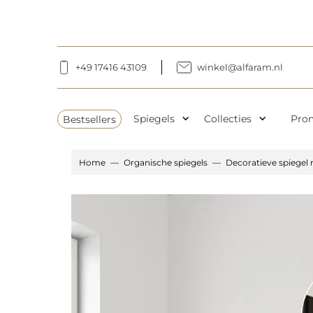
+49 17416 43109
winkel@alfaram.nl
expand_more
expand_more
Bestsellers
Spiegels
Collecties
Pro
Home
Organische spiegels
Decoratieve spiegel