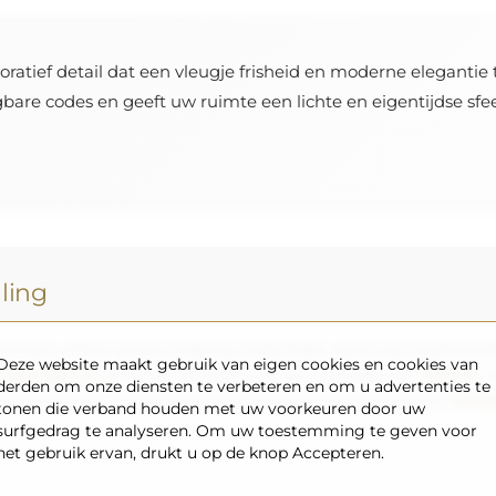
oratief detail dat een vleugje frisheid en moderne elegantie 
re codes en geeft uw ruimte een lichte en eigentijdse sfeer
lling
vonden of een andere indeling nodig hebt, neem dan telefonisch
Deze website maakt gebruik van eigen cookies en cookies van
n
200×300 cm
en ronde spiegels met een diameter van
200 cm
. 
derden om onze diensten te verbeteren en om u advertenties te
ag samen met het ontwerp te sturen naar het e-mailadres:
winke
tonen die verband houden met uw voorkeuren door uw
surfgedrag te analyseren. Om uw toestemming te geven voor
het gebruik ervan, drukt u op de knop Accepteren.