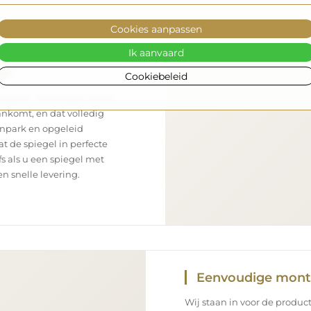
Cookies aanpassen
Ik aanvaard
rt
Cookiebeleid
nsport – wij zorgen ervoor
aankomt, en dat volledig
enpark en opgeleid
 de spiegel in perfecte
s als u een spiegel met
n snelle levering.
Eenvoudige mon
Wij staan in voor de product