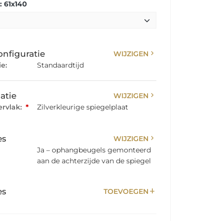
 61x140
chevron_right
onfiguratie
WIJZIGEN
e:
Standaardtijd
chevron_right
atie
WIJZIGEN
rvlak:
*
Zilverkleurige spiegelplaat
chevron_right
es
WIJZIGEN
Ja – ophangbeugels gemonteerd
aan de achterzijde van de spiegel
add
es
TOEVOEGEN