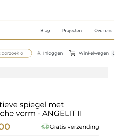
Blog
Projecten
Over ons
0
Inloggen
Winkelwagen
ieve spiegel met
che vorm - ANGELIT II
,00
delivery_truck_speed
Gratis verzending