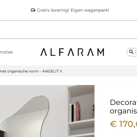
delivery_truck_speed
Gratis levering! Eigen wagenpark!
search
moties
 met organische vorm - ANGELIT II
Decorat
organis
€ 170