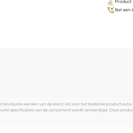
Product 
phone_callback
Bel een 
dividuele wensen van de klant. Als voor het bestelde product extra 
iduele specificaties van de consument wordt vervaardigd. Deze prod