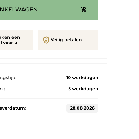
add_shopping_cart
INKELWAGEN
aken een
shield_lock
Veilig betalen
l voor u
ngstijd:
10 werkdagen
ng:
5 werkdagen
leverdatum:
28.08.2026