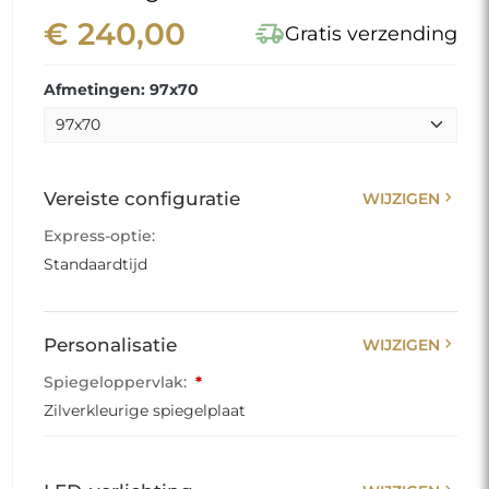
€ 240,00
delivery_truck_speed
Gratis verzending
Afmetingen: 97x70
chevron_right
Vereiste configuratie
WIJZIGEN
Express-optie:
Standaardtijd
chevron_right
Personalisatie
WIJZIGEN
Spiegeloppervlak:
*
Zilverkleurige spiegelplaat