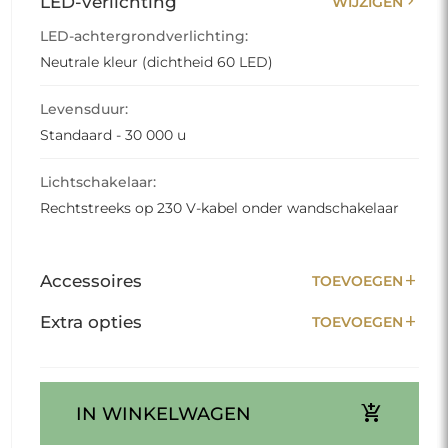
chevron_right
LED-verlichting
WIJZIGEN
LED-achtergrondverlichting:
Neutrale kleur (dichtheid 60 LED)
Levensduur:
Standaard - 30 000 u
Lichtschakelaar:
Rechtstreeks op 230 V-kabel onder wandschakelaar
add
Accessoires
TOEVOEGEN
add
Extra opties
TOEVOEGEN
add_shopping_cart
IN WINKELWAGEN