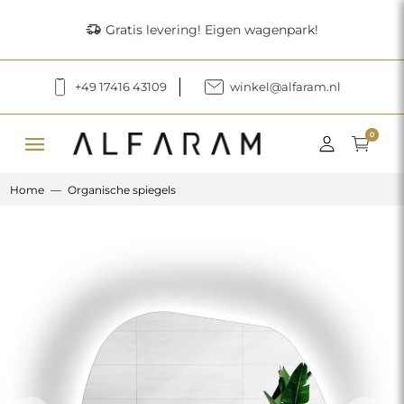
delivery_truck_speed
Gratis levering! Eigen wagenpark!
+49 17416 43109
winkel@alfaram.nl
menu
0
Home
Organische spiegels