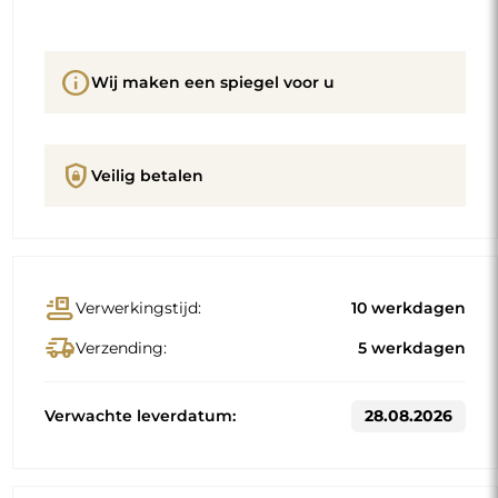
info
Wij maken een spiegel voor u
shield_lock
Veilig betalen
conveyor_belt
Verwerkingstijd:
10 werkdagen
delivery_truck_speed
Verzending:
5 werkdagen
Verwachte leverdatum:
28.08.2026