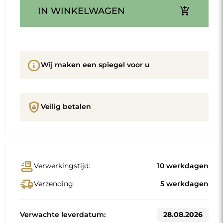
add_shopping_cart
IN WINKELWAGEN
info
Wij maken een spiegel voor u
shield_lock
Veilig betalen
conveyor_belt
Verwerkingstijd:
10 werkdagen
delivery_truck_speed
Verzending:
5 werkdagen
Verwachte leverdatum:
28.08.2026