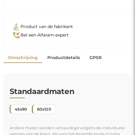
Product van de fabrikant
phone_callback
Bel een Alfaram-expert
Omschrijving
Productdetails
GPSR
Standaardmaten
45x90
60x120
Andere maten worden vervaardigd volgens de individuele
wensen van de klant. Als voor het bestelde product extra