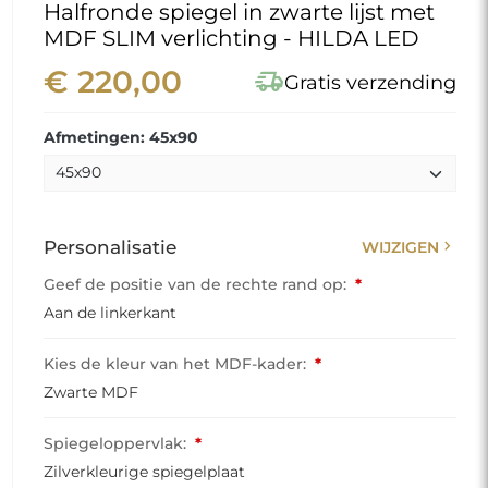
Halfronde spiegel in zwarte lijst met
MDF SLIM verlichting - HILDA LED
€ 220,00
delivery_truck_speed
Gratis verzending
Afmetingen: 45x90
chevron_right
Personalisatie
WIJZIGEN
Geef de positie van de rechte rand op:
*
Aan de linkerkant
Kies de kleur van het MDF-kader:
*
Zwarte MDF
Spiegeloppervlak:
*
Zilverkleurige spiegelplaat