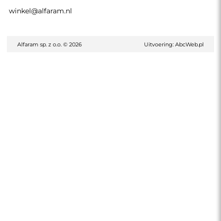
winkel@alfaram.nl
Alfaram sp. z o.o. © 2026
Uitvoering:
AbcWeb.pl