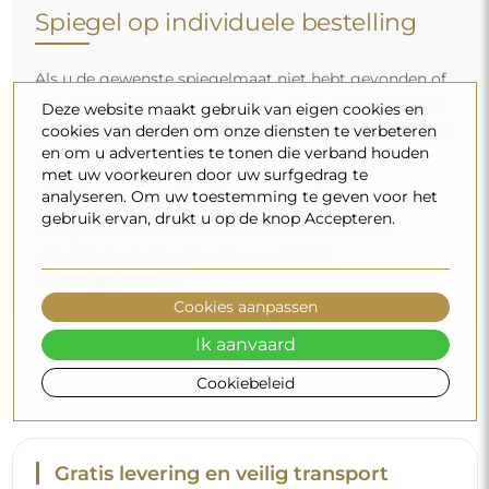
Spiegel op individuele bestelling
Als u de gewenste spiegelmaat niet hebt gevonden of
een andere indeling nodig hebt, neem dan telefonisch
Deze website maakt gebruik van eigen cookies en
of per e-mail contact met ons op. De grootste spiegels
cookies van derden om onze diensten te verbeteren
en om u advertenties te tonen die verband houden
die wij kunnen maken zijn
200×300 cm
en ronde
met uw voorkeuren door uw surfgedrag te
spiegels met een diameter van
200 cm
. Wij
analyseren. Om uw toestemming te geven voor het
vervaardigen spiegels op individuele bestelling. Wij
gebruik ervan, drukt u op de knop Accepteren.
nodigen u uit om uw aanvraag samen met het
ontwerp te sturen naar het e-mailadres:
winkel@alfaram.nl
.
Cookies aanpassen
Ik aanvaard
Cookiebeleid
Gratis levering en veilig transport