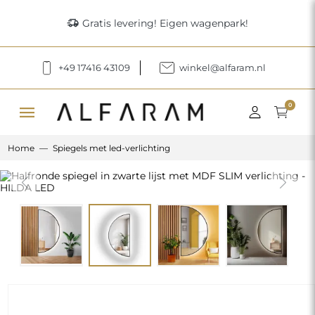
delivery_truck_speed
Gratis levering! Eigen wagenpark!
+49 17416 43109
winkel@alfaram.nl
menu
0
Home
Spiegels met led-verlichting
Previous
Next