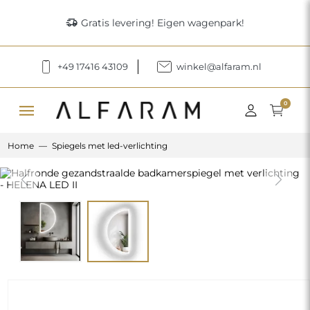
delivery_truck_speed
Gratis levering! Eigen wagenpark!
+49 17416 43109
winkel@alfaram.nl
menu
0
Home
Spiegels met led-verlichting
Previous
Next