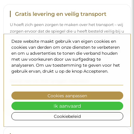
Gratis levering en veilig transport
U hoeft zich geen zorgen te maken over het transport – wij
zorgen ervoor dat de spiegel die u heeft besteld veilig bij u
aankomt, en dat volledig kosteloos. Wij beschikken over
Deze website maakt gebruik van eigen cookies en
ons eigen wagenpark en opgeleid personeel, daarom
cookies van derden om onze diensten te verbeteren
kunnen wij u garanderen dat de spiegel in perfecte staat
en om u advertenties te tonen die verband houden
aankomt, zonder bijkomende kosten. Zelfs als u een
met uw voorkeuren door uw surfgedrag te
spiegel met grote afmetingen bestelt, kunt u rekenen op
analyseren. Om uw toestemming te geven voor het
een snelle levering.
gebruik ervan, drukt u op de knop Accepteren.
Bekijk hoe wij onze spiegels verpakken.
Cookies aanpassen
Ik aanvaard
Cookiebeleid