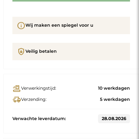
info
Wij maken een spiegel voor u
shield_lock
Veilig betalen
conveyor_belt
Verwerkingstijd:
10 werkdagen
delivery_truck_speed
Verzending:
5 werkdagen
Verwachte leverdatum:
28.08.2026