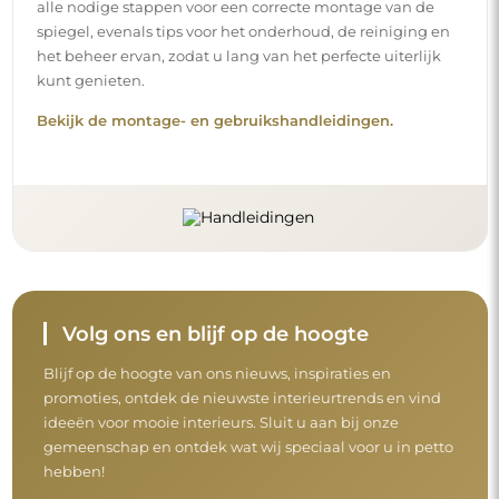
alle nodige stappen voor een correcte montage van de
spiegel, evenals tips voor het onderhoud, de reiniging en
het beheer ervan, zodat u lang van het perfecte uiterlijk
kunt genieten.
Bekijk de montage- en gebruikshandleidingen.
Volg ons en blijf op de hoogte
Blijf op de hoogte van ons nieuws, inspiraties en
promoties, ontdek de nieuwste interieurtrends en vind
ideeën voor mooie interieurs. Sluit u aan bij onze
gemeenschap en ontdek wat wij speciaal voor u in petto
hebben!