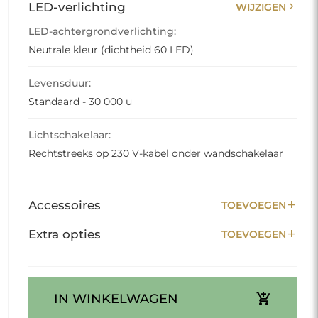
chevron_right
LED-verlichting
WIJZIGEN
LED-achtergrondverlichting:
Neutrale kleur (dichtheid 60 LED)
Levensduur:
Standaard - 30 000 u
Lichtschakelaar:
Rechtstreeks op 230 V-kabel onder wandschakelaar
add
Accessoires
TOEVOEGEN
add
Extra opties
TOEVOEGEN
add_shopping_cart
IN WINKELWAGEN