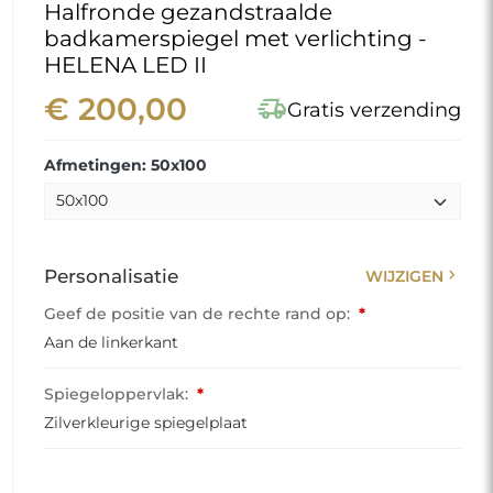
Halfronde gezandstraalde
badkamerspiegel met verlichting -
HELENA LED II
€ 200,00
delivery_truck_speed
Gratis verzending
Afmetingen: 50x100
chevron_right
Personalisatie
WIJZIGEN
Geef de positie van de rechte rand op:
*
Aan de linkerkant
Spiegeloppervlak:
*
Zilverkleurige spiegelplaat