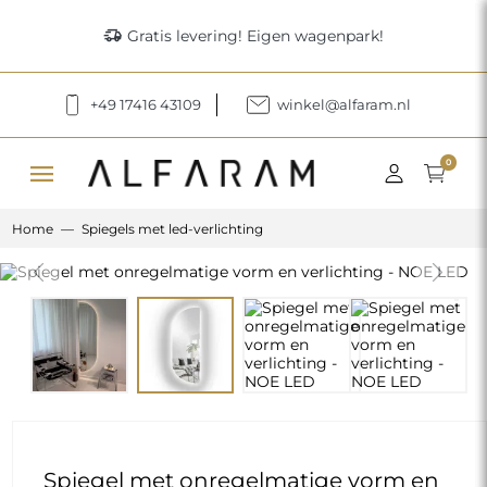
delivery_truck_speed
Gratis levering! Eigen wagenpark!
+49 17416 43109
winkel@alfaram.nl
menu
0
Home
Spiegels met led-verlichting
Previous
Next
Spiegel met onregelmatige vorm en