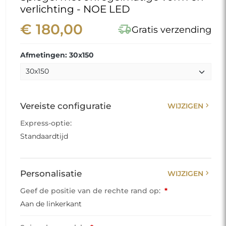
verlichting - NOE LED
€ 180,00
delivery_truck_speed
Gratis verzending
Afmetingen: 30x150
chevron_right
Vereiste configuratie
WIJZIGEN
Express-optie:
Standaardtijd
chevron_right
Personalisatie
WIJZIGEN
Geef de positie van de rechte rand op:
*
Aan de linkerkant