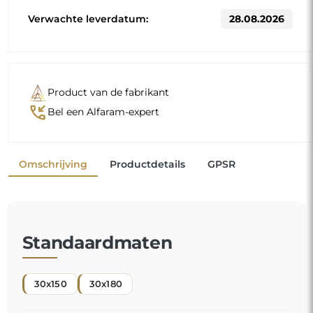
Verwachte leverdatum:
28.08.2026
Product van de fabrikant
phone_callback
Bel een Alfaram-expert
Omschrijving
Productdetails
GPSR
Standaardmaten
30x150
30x180