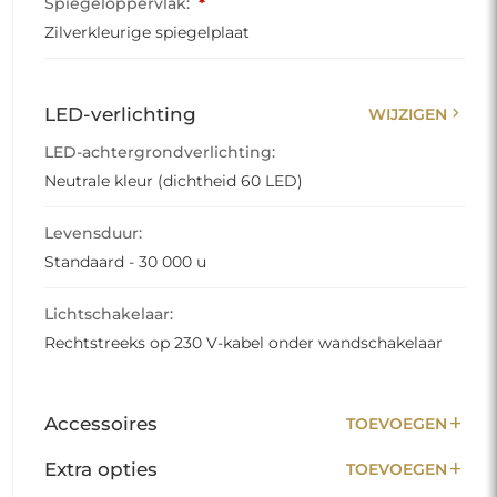
Spiegeloppervlak:
*
Zilverkleurige spiegelplaat
chevron_right
LED-verlichting
WIJZIGEN
LED-achtergrondverlichting:
Neutrale kleur (dichtheid 60 LED)
Levensduur:
Standaard - 30 000 u
Lichtschakelaar:
Rechtstreeks op 230 V-kabel onder wandschakelaar
add
Accessoires
TOEVOEGEN
add
Extra opties
TOEVOEGEN