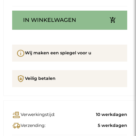
add_shopping_cart
IN WINKELWAGEN
info
Wij maken een spiegel voor u
shield_lock
Veilig betalen
conveyor_belt
Verwerkingstijd:
10 werkdagen
delivery_truck_speed
Verzending:
5 werkdagen