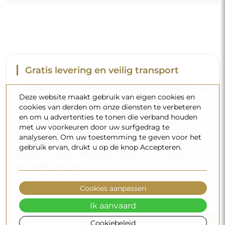
Gratis levering en veilig transport
U hoeft zich geen zorgen te maken over het transport – wij
Deze website maakt gebruik van eigen cookies en
zorgen ervoor dat de spiegel die u heeft besteld veilig bij u
cookies van derden om onze diensten te verbeteren
aankomt, en dat volledig kosteloos. Wij beschikken over
en om u advertenties te tonen die verband houden
ons eigen wagenpark en opgeleid personeel, daarom
met uw voorkeuren door uw surfgedrag te
kunnen wij u garanderen dat de spiegel in perfecte staat
analyseren. Om uw toestemming te geven voor het
aankomt, zonder bijkomende kosten. Zelfs als u een
gebruik ervan, drukt u op de knop Accepteren.
spiegel met grote afmetingen bestelt, kunt u rekenen op
een snelle levering.
Bekijk hoe wij onze spiegels verpakken.
Cookies aanpassen
Ik aanvaard
Cookiebeleid