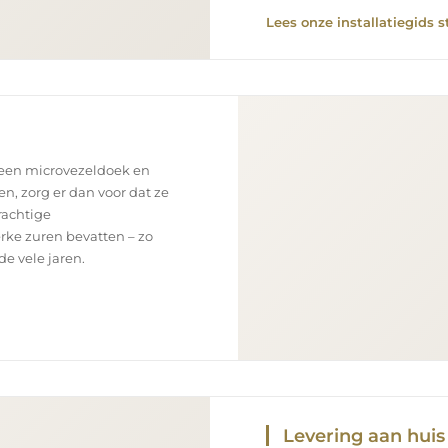
Lees onze installatiegids s
 een microvezeldoek en
en, zorg er dan voor dat ze
rachtige
rke zuren bevatten – zo
e vele jaren.
Levering aan huis