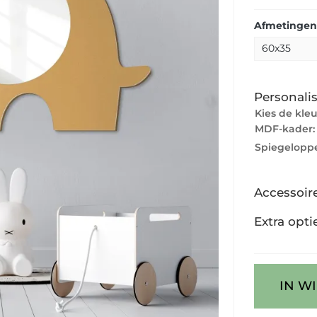
Afmetingen
Personalis
Kies de kle
MDF-kader
Spiegeloppe
Accessoir
Extra opti
IN W