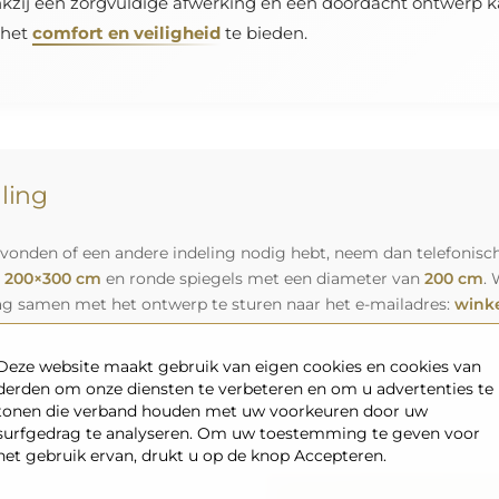
nkzij een zorgvuldige afwerking en een doordacht ontwerp kan
 het
comfort en veiligheid
te bieden.
lling
vonden of een andere indeling nodig hebt, neem dan telefonisch
n
200×300 cm
en ronde spiegels met een diameter van
200 cm
. 
ag samen met het ontwerp te sturen naar het e-mailadres:
winke
Deze website maakt gebruik van eigen cookies en cookies van
derden om onze diensten te verbeteren en om u advertenties te
tonen die verband houden met uw voorkeuren door uw
surfgedrag te analyseren. Om uw toestemming te geven voor
het gebruik ervan, drukt u op de knop Accepteren.