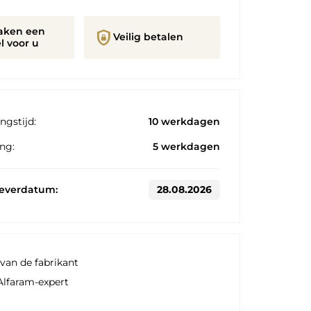
aken een
shield_lock
Veilig betalen
l voor u
ngstijd:
10 werkdagen
ng:
5 werkdagen
leverdatum:
28.08.2026
van de fabrikant
Alfaram-expert