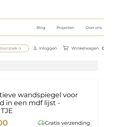
Blog
Projecten
Over ons
0
Inloggen
Winkelwagen
tieve wandspiegel voor
 in een mdf lijst -
TJE
00
delivery_truck_speed
Gratis verzending