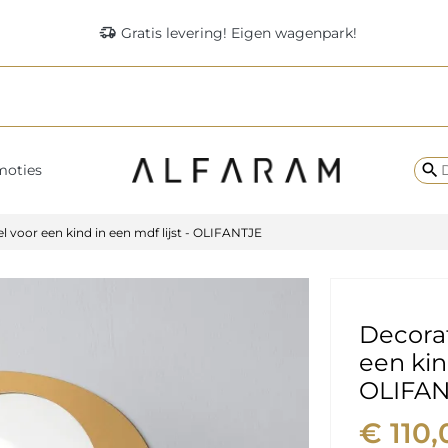
delivery_truck_speed
Gratis levering! Eigen wagenpark!
search
moties
 voor een kind in een mdf lijst - OLIFANTJE
Decora
een kind
OLIFAN
€ 110,