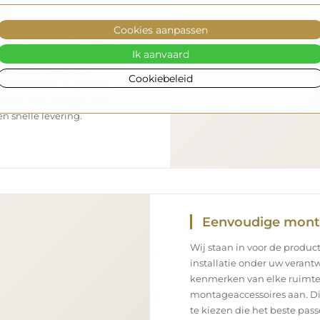
rt
Cookies aanpassen
nsport – wij zorgen ervoor
Ik aanvaard
aankomt, en dat volledig
enpark en opgeleid
Cookiebeleid
 de spiegel in perfecte
s als u een spiegel met
n snelle levering.
Eenvoudige mon
Wij staan in voor de product
installatie onder uw verantw
kenmerken van elke ruimte
montageaccessoires aan. Di
te kiezen die het beste pa