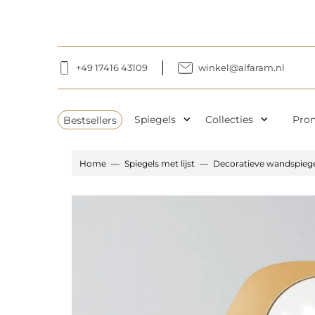
+49 17416 43109
winkel@alfaram.nl
expand_more
expand_more
Bestsellers
Spiegels
Collecties
Pro
Home
Spiegels met lijst
Decoratieve wandspiegel