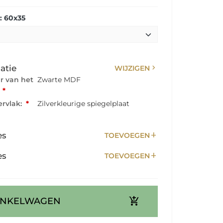
: 60x35
chevron_right
atie
WIJZIGEN
ur van het
Zwarte MDF
:
*
rvlak:
*
Zilverkleurige spiegelplaat
add
es
TOEVOEGEN
add
es
TOEVOEGEN
add_shopping_cart
INKELWAGEN