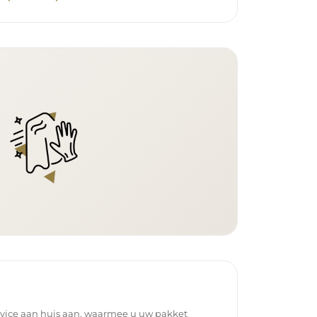
rvice aan huis aan, waarmee u uw pakket