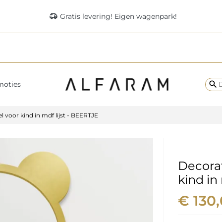
delivery_truck_speed
Gratis levering! Eigen wagenpark!
search
moties
 voor kind in mdf lijst - BEERTJE
Decora
kind in
€ 130