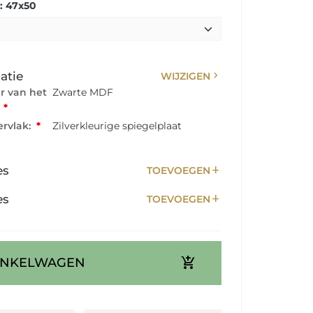
: 47x50
chevron_right
atie
WIJZIGEN
ur van het
Zwarte MDF
:
*
rvlak:
*
Zilverkleurige spiegelplaat
add
es
TOEVOEGEN
add
es
TOEVOEGEN
add_shopping_cart
INKELWAGEN