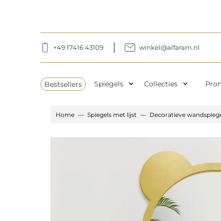
+49 17416 43109
winkel@alfaram.nl
expand_more
expand_more
Bestsellers
Spiegels
Collecties
Pro
Home
Spiegels met lijst
Decoratieve wandspiegel