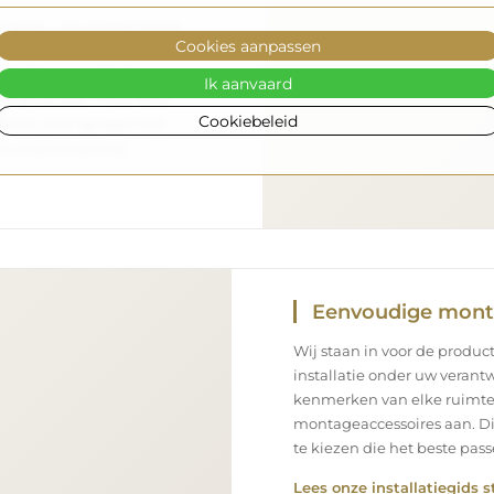
nsport – wij zorgen ervoor
Cookies aanpassen
aankomt, en dat volledig
enpark en opgeleid
Ik aanvaard
 de spiegel in perfecte
Cookiebeleid
s als u een spiegel met
n snelle levering.
Eenvoudige mon
Wij staan in voor de product
installatie onder uw verantw
kenmerken van elke ruimte
montageaccessoires aan. Di
te kiezen die het beste pa
Lees onze installatiegids s