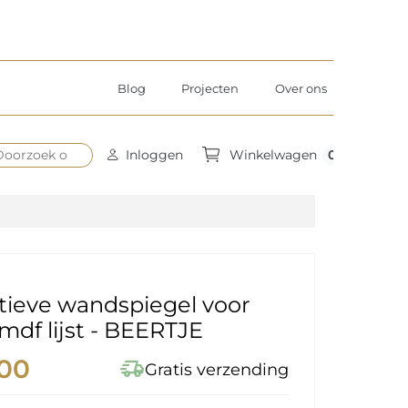
Blog
Projecten
Over ons
0
Inloggen
Winkelwagen
tieve wandspiegel voor
 mdf lijst - BEERTJE
,00
delivery_truck_speed
Gratis verzending