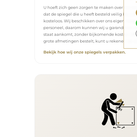
U hoeft zich geen zorgen te maken over het tra
dat de spiegel die u heeft besteld veilig bij u 
kosteloos. Wij beschikken over ons eigen wag
personeel, daarom kunnen wij u garanderen dat
staat aankomt, zonder bijkomende kosten. Zelf
grote afmetingen bestelt, kunt u rekenen op ee
Bekijk hoe wij onze spiegels verpakken.