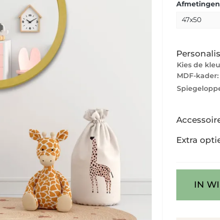
Afmetingen
Personalis
Kies de kle
MDF-kader
Spiegeloppe
Accessoir
Extra opti
IN W