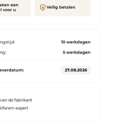
aken een
shield_lock
Veilig betalen
l voor u
ngstijd:
10 werkdagen
ng:
5 werkdagen
leverdatum:
27.08.2026
van de fabrikant
Alfaram-expert