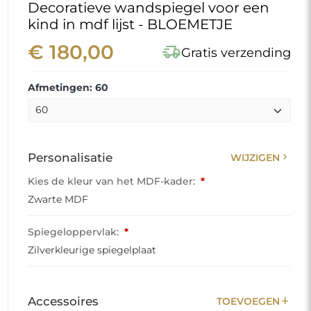
Decoratieve wandspiegel voor een
kind in mdf lijst - BLOEMETJE
€ 180,00
delivery_truck_speed
Gratis verzending
Afmetingen: 60
chevron_right
Personalisatie
WIJZIGEN
Kies de kleur van het MDF-kader:
*
Zwarte MDF
Spiegeloppervlak:
*
Zilverkleurige spiegelplaat
add
Accessoires
TOEVOEGEN