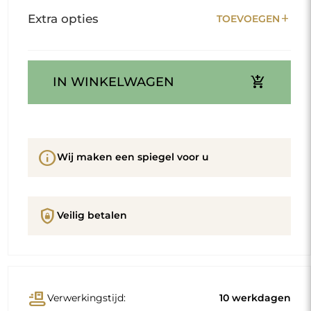
add
Extra opties
TOEVOEGEN
add_shopping_cart
IN WINKELWAGEN
info
Wij maken een spiegel voor u
shield_lock
Veilig betalen
conveyor_belt
Verwerkingstijd:
10 werkdagen