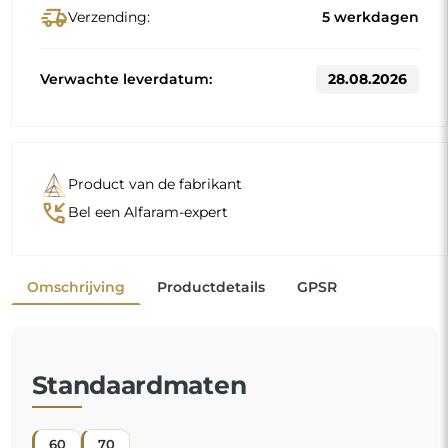
delivery_truck_speed
Verzending:
5 werkdagen
Verwachte leverdatum:
28.08.2026
Product van de fabrikant
phone_callback
Bel een Alfaram-expert
Omschrijving
Productdetails
GPSR
Standaardmaten
60
70