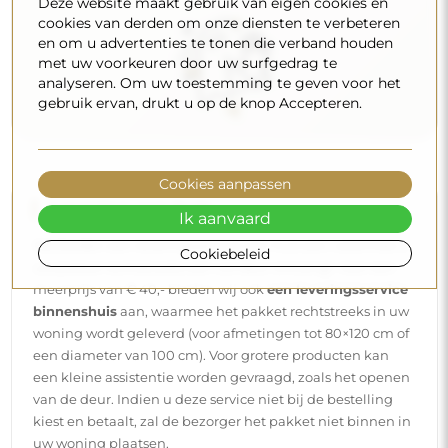
Deze website maakt gebruik van eigen cookies en
cookies van derden om onze diensten te verbeteren
en om u advertenties te tonen die verband houden
met uw voorkeuren door uw surfgedrag te
analyseren. Om uw toestemming te geven voor het
gebruik ervan, drukt u op de knop Accepteren.
Cookies aanpassen
Levering aan huis
Ik aanvaard
Wij bieden een leveringsservice aan huis aan, waarmee u
Cookiebeleid
uw pakket rechtstreeks aan uw deur ontvangt. Voor een
meerprijs van € 40,- bieden wij ook
een leveringsservice
binnenshuis
aan, waarmee het pakket rechtstreeks in uw
woning wordt geleverd (voor afmetingen tot 80×120 cm of
een diameter van 100 cm). Voor grotere producten kan
een kleine assistentie worden gevraagd, zoals het openen
van de deur. Indien u deze service niet bij de bestelling
kiest en betaalt, zal de bezorger het pakket niet binnen in
uw woning plaatsen.