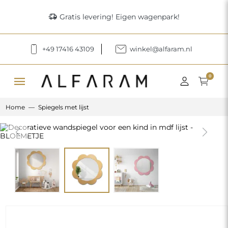
delivery_truck_speed
Gratis levering! Eigen wagenpark!
+49 17416 43109
winkel@alfaram.nl
menu
0
Home
Spiegels met lijst
Previous
Next