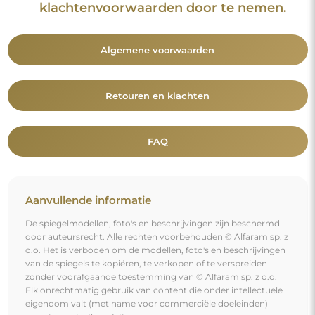
klachtenvoorwaarden door te nemen.
Algemene voorwaarden
Retouren en klachten
FAQ
Aanvullende informatie
De spiegelmodellen, foto's en beschrijvingen zijn beschermd
door auteursrecht. Alle rechten voorbehouden © Alfaram sp. z
o.o. Het is verboden om de modellen, foto's en beschrijvingen
van de spiegels te kopiëren, te verkopen of te verspreiden
zonder voorafgaande toestemming van © Alfaram sp. z o.o.
Elk onrechtmatig gebruik van content die onder intellectuele
eigendom valt (met name voor commerciële doeleinden)