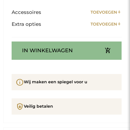
add
Accessoires
TOEVOEGEN
add
Extra opties
TOEVOEGEN
add_shopping_cart
IN WINKELWAGEN
info
Wij maken een spiegel voor u
shield_lock
Veilig betalen