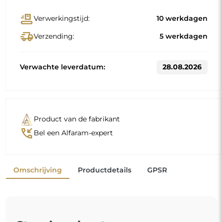
conveyor_belt
Verwerkingstijd:
10 werkdagen
delivery_truck_speed
Verzending:
5 werkdagen
Verwachte leverdatum:
28.08.2026
Product van de fabrikant
phone_callback
Bel een Alfaram-expert
Omschrijving
Productdetails
GPSR