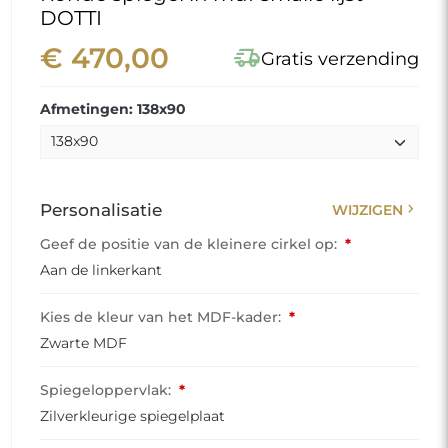
DOTTI
€ 470,00
delivery_truck_speed
Gratis verzending
Afmetingen: 138x90
chevron_right
Personalisatie
WIJZIGEN
Geef de positie van de kleinere cirkel op:
*
Aan de linkerkant
Kies de kleur van het MDF-kader:
*
Zwarte MDF
Spiegeloppervlak:
*
Zilverkleurige spiegelplaat