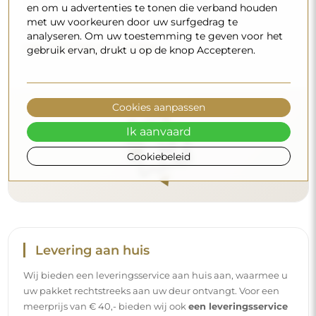
u een mooie weerspiegeling gedurende vele jaren.
en om u advertenties te tonen die verband houden
met uw voorkeuren door uw surfgedrag te
Wilt u meer weten?
analyseren. Om uw toestemming te geven voor het
Lees meer tips op onze blog.
gebruik ervan, drukt u op de knop Accepteren.
Cookies aanpassen
Ik aanvaard
Cookiebeleid
Levering aan huis
Wij bieden een leveringsservice aan huis aan, waarmee u
uw pakket rechtstreeks aan uw deur ontvangt. Voor een
meerprijs van € 40,- bieden wij ook
een leveringsservice