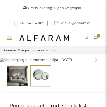
delivery_truck_speed
Gratis levering! Eigen wagenpark!
+49 17416 43109
winkel@alfaram.nl
menu
0
Home
Spiegels zonder verlichting
Previous
Next
Ronde spiegel in mdf smalle lijst -