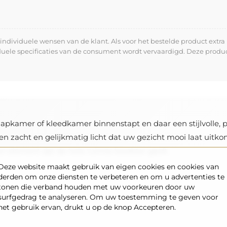
dividuele wensen van de klant. Als voor het bestelde product extra 
iduele specificaties van de consument wordt vervaardigd. Deze prod
apkamer of kleedkamer binnenstapt en daar een stijlvolle, pe
en zacht en gelijkmatig licht dat uw gezicht mooi laat uit
een element dat de hele ruimte karakter geeft.
Deze website maakt gebruik van eigen cookies en cookies van
derden om onze diensten te verbeteren en om u advertenties te
tonen die verband houden met uw voorkeuren door uw
surfgedrag te analyseren. Om uw toestemming te geven voor
het gebruik ervan, drukt u op de knop Accepteren.