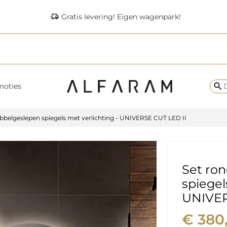
delivery_truck_speed
Gratis levering! Eigen wagenpark!
search
moties
bbelgeslepen spiegels met verlichting - UNIVERSE CUT LED II
Set ro
spiegel
UNIVER
€ 380