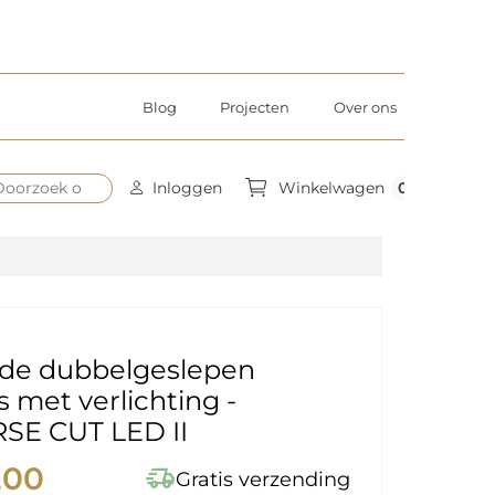
Blog
Projecten
Over ons
0
Inloggen
Winkelwagen
nde dubbelgeslepen
s met verlichting -
SE CUT LED II
,00
delivery_truck_speed
Gratis verzending