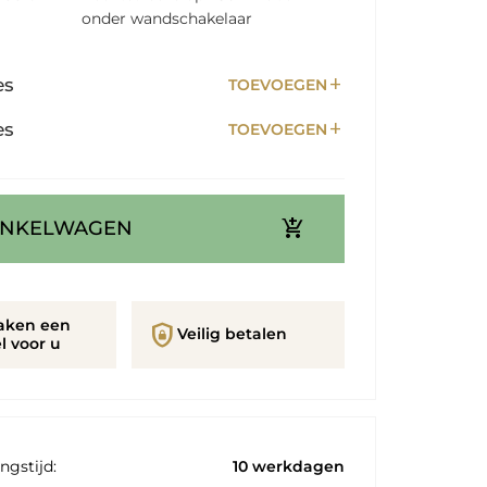
onder wandschakelaar
add
es
TOEVOEGEN
add
es
TOEVOEGEN
add_shopping_cart
INKELWAGEN
aken een
shield_lock
Veilig betalen
l voor u
ngstijd:
10 werkdagen