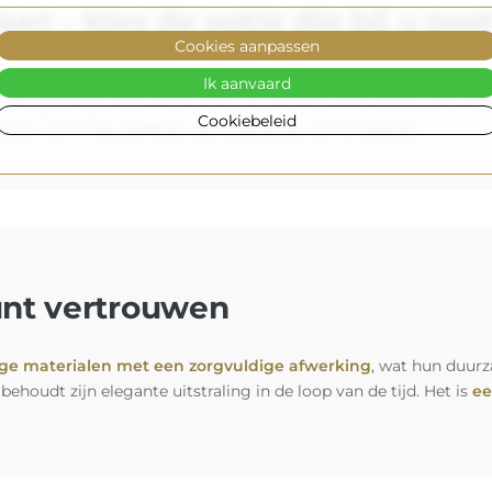
an – kies de optie die bij u pas
Cookies aanpassen
gels die perfect aansluiten bij uw interieur (optioneel tegen mee
Ik aanvaard
een gezellige sfeer of een feller en intenser licht, ideaal voor
Cookiebeleid
piegel
vormt de perfecte aanvulling op uw inrichting
.
unt vertrouwen
e materialen met een zorgvuldige afwerking
, wat hun duurz
behoudt zijn elegante uitstraling in de loop van de tijd. Het is
ee