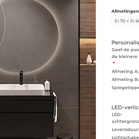
Afmetingen: 
Personalis
Geef de pos
de kleinere 
*
Afmeting A
Afmeting B
Spiegeloppe
LED-verli
LED-
achtergrond
Levensduur
Lichtschake