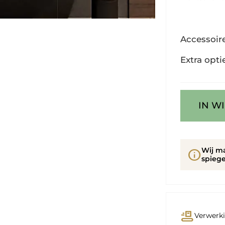
Accessoir
Extra opti
IN W
Wij m
info
spiege
conveyor_belt
Verwerki