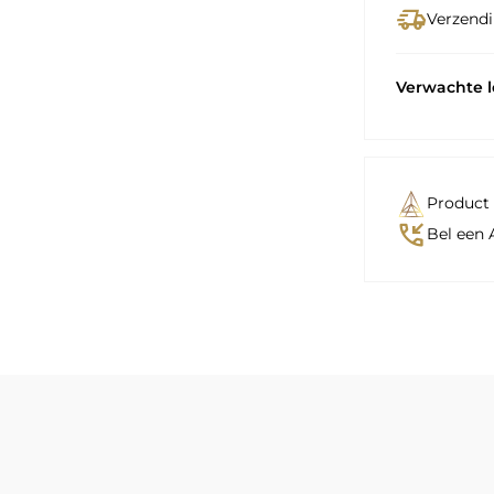
delivery_truck_speed
Verzendi
Verwachte 
Product 
phone_callback
Bel een 