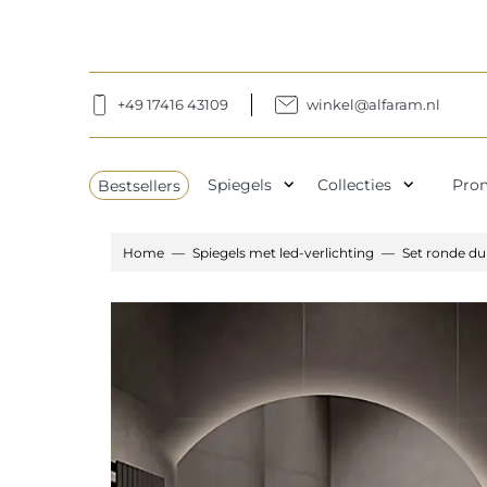
+49 17416 43109
winkel@alfaram.nl
expand_more
expand_more
Bestsellers
Spiegels
Collecties
Pro
Home
Spiegels met led-verlichting
Set ronde du