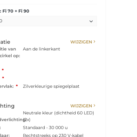
Fi 70 + Fi 90
chevron_right
atie
WIJZIGEN
itie van
Aan de linkerkant
cirkel op:
:
*
:
*
rvlak:
*
Zilverkleurige spiegelplaat
chevron_right
chting
WIJZIGEN
Neutrale kleur (dichtheid 60 LED)
verlichting:
(2x)
:
Standaard - 30 000 u
laar:
Rechtstreeks op 230 V-kabel