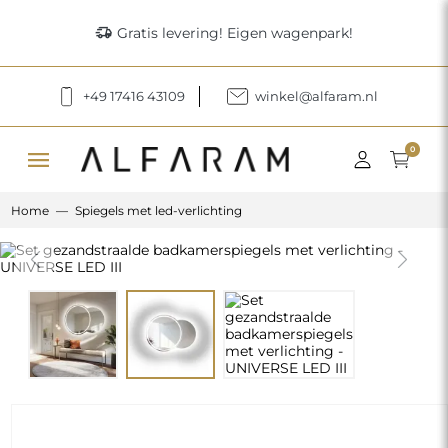
delivery_truck_speed
Gratis levering! Eigen wagenpark!
+49 17416 43109
winkel@alfaram.nl
menu
0
Home
Spiegels met led-verlichting
Previous
Next