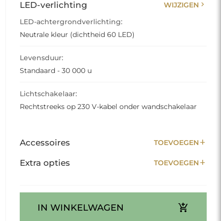
chevron_right
LED-verlichting
WIJZIGEN
LED-achtergrondverlichting:
Neutrale kleur (dichtheid 60 LED)
Levensduur:
Standaard - 30 000 u
Lichtschakelaar:
Rechtstreeks op 230 V-kabel onder wandschakelaar
add
Accessoires
TOEVOEGEN
add
Extra opties
TOEVOEGEN
add_shopping_cart
IN WINKELWAGEN