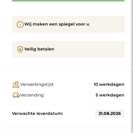
info
Wij maken een spiegel voor u
shield_lock
Veilig betalen
conveyor_belt
Verwerkingstijd:
10 werkdagen
delivery_truck_speed
Verzending:
5 werkdagen
Verwachte leverdatum:
31.08.2026