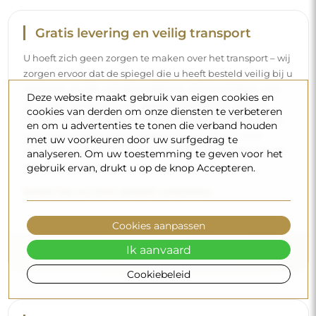
Gratis levering en veilig transport
U hoeft zich geen zorgen te maken over het transport – wij
zorgen ervoor dat de spiegel die u heeft besteld veilig bij u
aankomt, en dat volledig kosteloos. Wij beschikken over
Deze website maakt gebruik van eigen cookies en
ons eigen wagenpark en opgeleid personeel, daarom
cookies van derden om onze diensten te verbeteren
kunnen wij u garanderen dat de spiegel in perfecte staat
en om u advertenties te tonen die verband houden
aankomt, zonder bijkomende kosten. Zelfs als u een
met uw voorkeuren door uw surfgedrag te
spiegel met grote afmetingen bestelt, kunt u rekenen op
analyseren. Om uw toestemming te geven voor het
een snelle levering.
gebruik ervan, drukt u op de knop Accepteren.
Bekijk hoe wij onze spiegels verpakken.
Cookies aanpassen
Ik aanvaard
Cookiebeleid