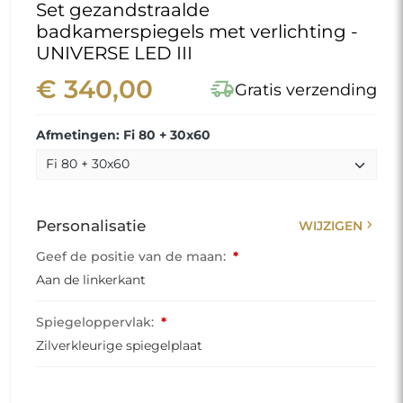
Set gezandstraalde
badkamerspiegels met verlichting -
UNIVERSE LED III
€ 340,00
delivery_truck_speed
Gratis verzending
Afmetingen: Fi 80 + 30x60
chevron_right
Personalisatie
WIJZIGEN
Geef de positie van de maan:
*
Aan de linkerkant
Spiegeloppervlak:
*
Zilverkleurige spiegelplaat