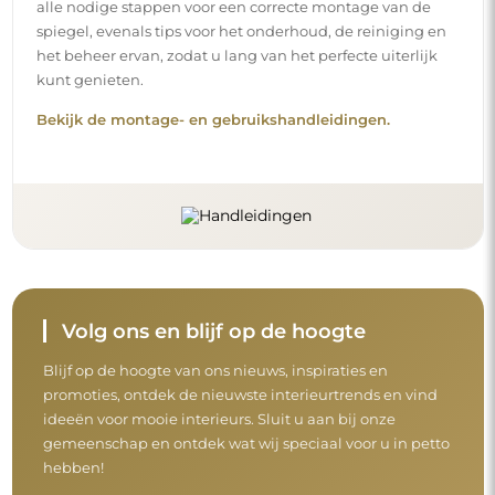
alle nodige stappen voor een correcte montage van de
spiegel, evenals tips voor het onderhoud, de reiniging en
het beheer ervan, zodat u lang van het perfecte uiterlijk
kunt genieten.
Bekijk de montage- en gebruikshandleidingen.
Volg ons en blijf op de hoogte
Blijf op de hoogte van ons nieuws, inspiraties en
promoties, ontdek de nieuwste interieurtrends en vind
ideeën voor mooie interieurs. Sluit u aan bij onze
gemeenschap en ontdek wat wij speciaal voor u in petto
hebben!