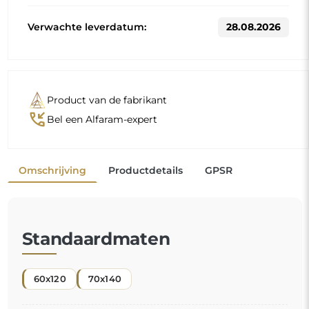
Verwachte leverdatum:
28.08.2026
Product van de fabrikant
phone_callback
Bel een Alfaram-expert
Omschrijving
Productdetails
GPSR
Standaardmaten
60x120
70x140