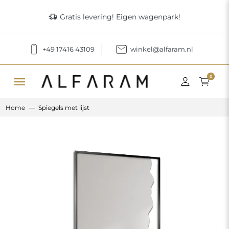
delivery_truck_speed
Gratis levering! Eigen wagenpark!
+49 17416 43109
winkel@alfaram.nl
menu
0
Home
Spiegels met lijst