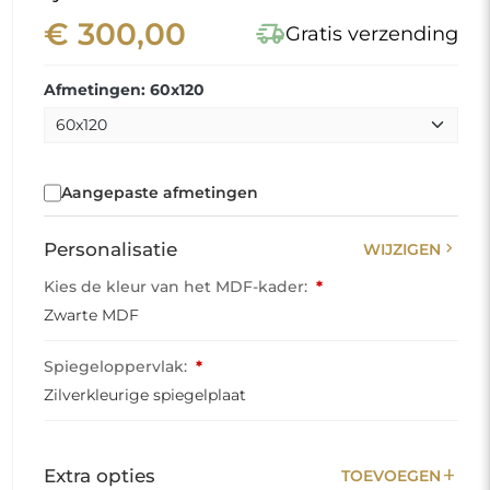
€ 300,00
delivery_truck_speed
Gratis verzending
Afmetingen: 60x120
Aangepaste afmetingen
chevron_right
Personalisatie
WIJZIGEN
Kies de kleur van het MDF-kader:
*
Zwarte MDF
Spiegeloppervlak:
*
Zilverkleurige spiegelplaat
add
Extra opties
TOEVOEGEN