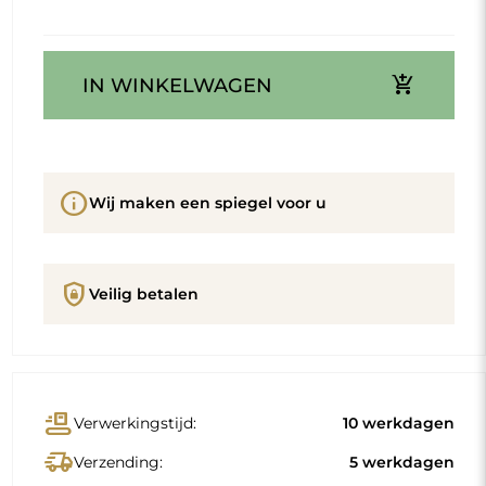
add_shopping_cart
IN WINKELWAGEN
info
Wij maken een spiegel voor u
shield_lock
Veilig betalen
conveyor_belt
Verwerkingstijd:
10 werkdagen
delivery_truck_speed
Verzending:
5 werkdagen