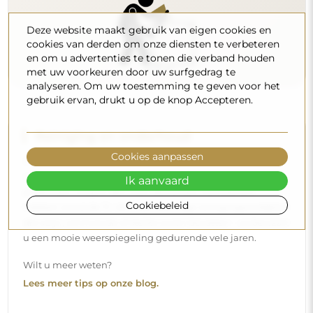
Deze website maakt gebruik van eigen cookies en
cookies van derden om onze diensten te verbeteren
en om u advertenties te tonen die verband houden
met uw voorkeuren door uw surfgedrag te
analyseren. Om uw toestemming te geven voor het
gebruik ervan, drukt u op de knop Accepteren.
Reiniging en onderhoud
Cookies aanpassen
Om een optimale glans te behouden, volstaat een
microvezeldoek en warm water. Als u kiest voor specifieke
Ik aanvaard
producten, zorg er dan voor dat ze een neutrale pH
Cookiebeleid
hebben (rond de 7). Vermijd krachtige reinigingsmiddelen
die azijn, ammoniak of sterke zuren bevatten – zo bewaart
u een mooie weerspiegeling gedurende vele jaren.
Wilt u meer weten?
Lees meer tips op onze blog.