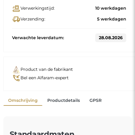
conveyor_belt
Verwerkingstijd:
10 werkdagen
delivery_truck_speed
Verzending:
5 werkdagen
Verwachte leverdatum:
28.08.2026
Product van de fabrikant
phone_callback
Bel een Alfaram-expert
Omschrijving
Productdetails
GPSR
Standaardmaten