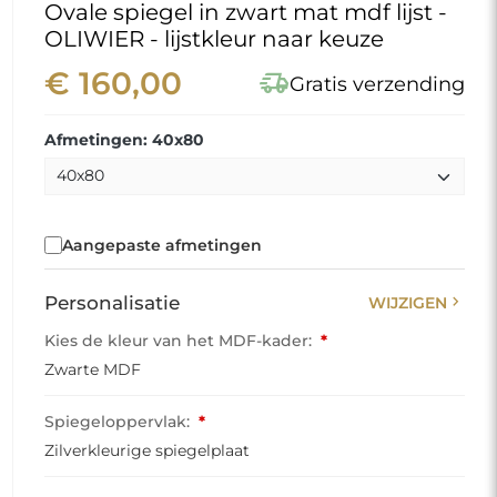
Ovale spiegel in zwart mat mdf lijst -
OLIWIER - lijstkleur naar keuze
€ 160,00
delivery_truck_speed
Gratis verzending
Afmetingen: 40x80
Aangepaste afmetingen
chevron_right
Personalisatie
WIJZIGEN
Kies de kleur van het MDF-kader:
*
Zwarte MDF
Spiegeloppervlak:
*
Zilverkleurige spiegelplaat