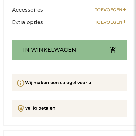
add
Accessoires
TOEVOEGEN
add
Extra opties
TOEVOEGEN
add_shopping_cart
IN WINKELWAGEN
info
Wij maken een spiegel voor u
shield_lock
Veilig betalen