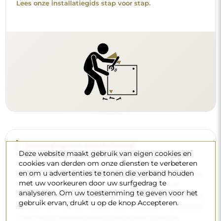
Lees onze installatiegids stap voor stap.
Reiniging en onderhoud
Deze website maakt gebruik van eigen cookies en
cookies van derden om onze diensten te verbeteren
Om een optimale glans te behouden, volstaat een
en om u advertenties te tonen die verband houden
microvezeldoek en warm water. Als u kiest voor specifieke
met uw voorkeuren door uw surfgedrag te
producten, zorg er dan voor dat ze een neutrale pH
analyseren. Om uw toestemming te geven voor het
hebben (rond de 7). Vermijd krachtige reinigingsmiddelen
gebruik ervan, drukt u op de knop Accepteren.
die azijn, ammoniak of sterke zuren bevatten – zo bewaart
u een mooie weerspiegeling gedurende vele jaren.