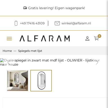
delivery_truck_speed
Gratis levering! Eigen wagenpark!
+49 17416 43109
winkel@alfaram.nl
menu
0
Home
Spiegels met lijst
Previous
Next