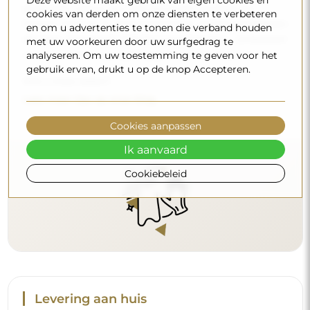
producten, zorg er dan voor dat ze een neutrale pH
cookies van derden om onze diensten te verbeteren
hebben (rond de 7). Vermijd krachtige reinigingsmiddelen
en om u advertenties te tonen die verband houden
die azijn, ammoniak of sterke zuren bevatten – zo bewaart
met uw voorkeuren door uw surfgedrag te
u een mooie weerspiegeling gedurende vele jaren.
analyseren. Om uw toestemming te geven voor het
gebruik ervan, drukt u op de knop Accepteren.
Wilt u meer weten?
Lees meer tips op onze blog.
Cookies aanpassen
Ik aanvaard
Cookiebeleid
Levering aan huis