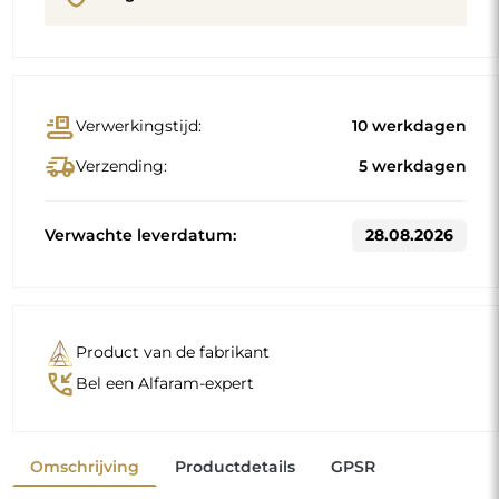
conveyor_belt
Verwerkingstijd:
10 werkdagen
delivery_truck_speed
Verzending:
5 werkdagen
Verwachte leverdatum:
28.08.2026
Product van de fabrikant
phone_callback
Bel een Alfaram-expert
Omschrijving
Productdetails
GPSR