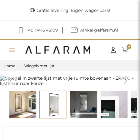
delivery_truck_speed
Gratis levering! Eigen wagenpark!
+49 17416 43109
winkel@alfaram.nl
menu
0
Home
Spiegels met lijst
Previous
Next