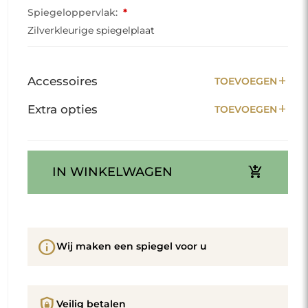
Spiegeloppervlak:
*
Zilverkleurige spiegelplaat
add
Accessoires
TOEVOEGEN
add
Extra opties
TOEVOEGEN
add_shopping_cart
IN WINKELWAGEN
info
Wij maken een spiegel voor u
shield_lock
Veilig betalen