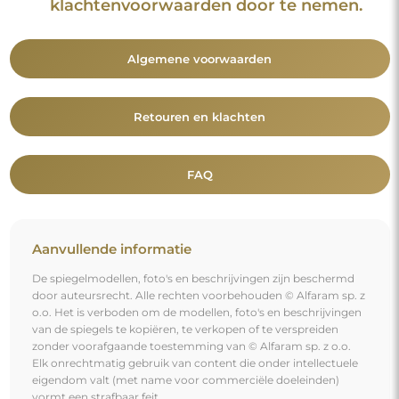
klachtenvoorwaarden door te nemen.
Algemene voorwaarden
Retouren en klachten
FAQ
Aanvullende informatie
De spiegelmodellen, foto's en beschrijvingen zijn beschermd
door auteursrecht. Alle rechten voorbehouden © Alfaram sp. z
o.o. Het is verboden om de modellen, foto's en beschrijvingen
van de spiegels te kopiëren, te verkopen of te verspreiden
zonder voorafgaande toestemming van © Alfaram sp. z o.o.
Elk onrechtmatig gebruik van content die onder intellectuele
eigendom valt (met name voor commerciële doeleinden)
vormt een strafbaar feit.