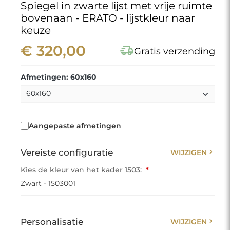
Spiegel in zwarte lijst met vrije ruimte
bovenaan - ERATO - lijstkleur naar
keuze
€ 320,00
delivery_truck_speed
Gratis verzending
Afmetingen: 60x160
Aangepaste afmetingen
chevron_right
Vereiste configuratie
WIJZIGEN
Kies de kleur van het kader 1503:
*
Zwart - 1503001
chevron_right
Personalisatie
WIJZIGEN