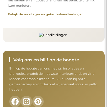
het beheer ervan, zodat u lang van het perfecte uiterlijk
kunt genieten.
Bekijk de montage- en gebruikshandleidingen.
Volg ons en blijf op de hoogte
Blijf op de hoogte van ons nieuws, inspiraties en
promoties, ontdek de nieuwste interieurtrends en vind
ideeën voor mooie interieurs. Sluit u aan bij onze
gemeenschap en ontdek wat wij speciaal voor u in petto
hebben!