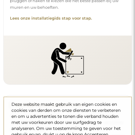
pluggen of haken te kiezen die het beste passen bij uw
muren en uw behoeften.
Lees onze installatiegids stap voor stap.
Deze website maakt gebruik van eigen cookies en
Reiniging en onderhoud
cookies van derden om onze diensten te verbeteren
Om een optimale glans te behouden, volstaat een
en om u advertenties te tonen die verband houden
met uw voorkeuren door uw surfgedrag te
microvezeldoek en warm water. Als u kiest voor specifieke
analyseren. Om uw toestemming te geven voor het
producten, zorg er dan voor dat ze een neutrale pH
gebruik ervan, drukt u op de knop Accepteren.