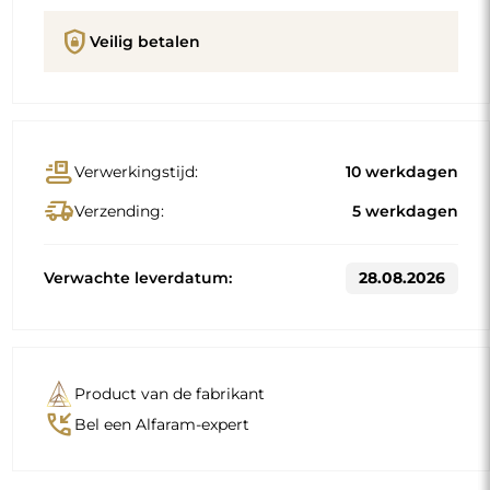
shield_lock
Veilig betalen
conveyor_belt
Verwerkingstijd:
10 werkdagen
delivery_truck_speed
Verzending:
5 werkdagen
Verwachte leverdatum:
28.08.2026
Product van de fabrikant
phone_callback
Bel een Alfaram-expert