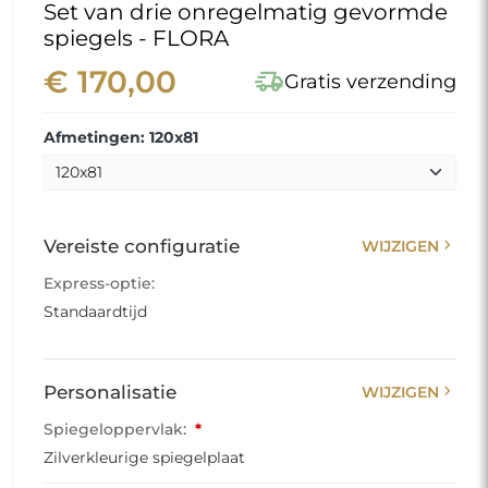
Set van drie onregelmatig gevormde
spiegels - FLORA
€ 170,00
delivery_truck_speed
Gratis verzending
Afmetingen: 120x81
chevron_right
Vereiste configuratie
WIJZIGEN
Express-optie:
Standaardtijd
chevron_right
Personalisatie
WIJZIGEN
Spiegeloppervlak:
*
Zilverkleurige spiegelplaat