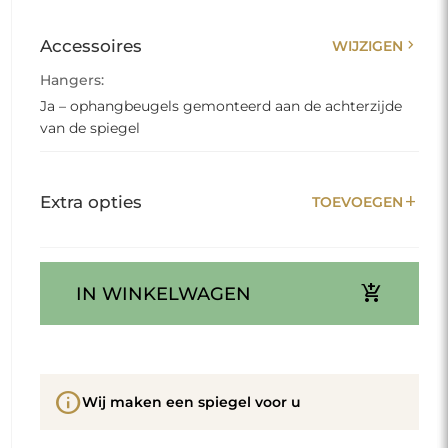
chevron_right
Accessoires
WIJZIGEN
Hangers:
Ja – ophangbeugels gemonteerd aan de achterzijde
van de spiegel
add
Extra opties
TOEVOEGEN
add_shopping_cart
IN WINKELWAGEN
info
Wij maken een spiegel voor u