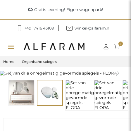
delivery_truck_speed
Gratis levering! Eigen wagenpark!
+49 17416 43109
winkel@alfaram.nl
menu
0
Home
Organische spiegels
Previous
Next