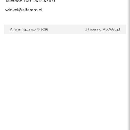
Telefoon
+49 17416 43109
winkel@alfaram.nl
Alfaram sp. z o.o. © 2026
Uitvoering:
AbcWeb.pl