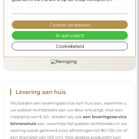
hebben (rond de 7). Vermijd krachtige reinigingsmiddelen
die azijn, ammoniak of sterke zuren bevatten – zo bewaart
u een mooie weerspiegeling gedurende vele jaren.
Cookies aanpassen
Wilt u meer weten?
Lees meer tips op onze blog.
Ik aanvaard
Cookiebeleid
Levering aan huis
Wij bieden een leveringsservice aan huis aan, waarmee u
uw pakket rechtstreeks aan uw deur ontvangt. Voor een
meerprijs van € 40,- bieden wij ook
een leveringsservice
binnenshuis
aan, waarmee het pakket rechtstreeks in uw
woning wordt geleverd (voor afmetingen tot 80×120 cm of
een diameter van 100 cm). Voor grotere producten kan