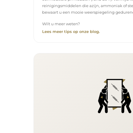
reinigingsmiddelen die azijn, ammoniak of ste
bewaart u een mooie weerspiegeling gedurend
Wilt u meer weten?
Lees meer tips op onze blog.