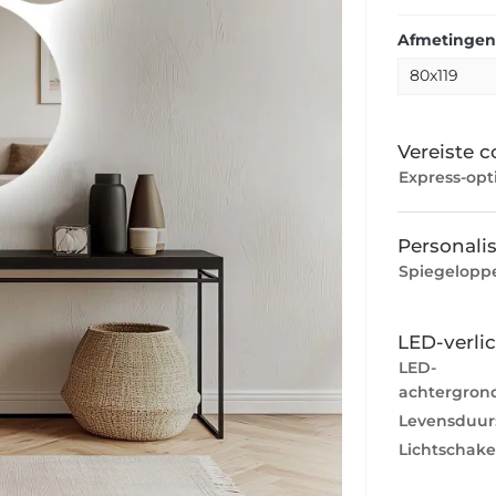
Afmetingen:
Vereiste c
Express-opti
Personalis
Spiegeloppe
LED-verli
LED-
achtergrond
Levensduur
Lichtschake