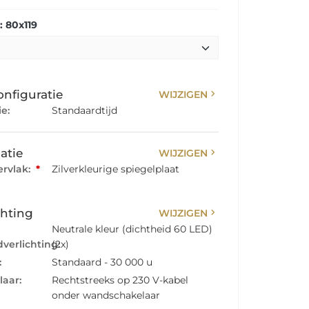
 80x119
chevron_right
onfiguratie
WIJZIGEN
e:
Standaardtijd
chevron_right
atie
WIJZIGEN
rvlak:
*
Zilverkleurige spiegelplaat
chevron_right
chting
WIJZIGEN
Neutrale kleur (dichtheid 60 LED)
verlichting:
(2x)
:
Standaard - 30 000 u
laar:
Rechtstreeks op 230 V-kabel
onder wandschakelaar