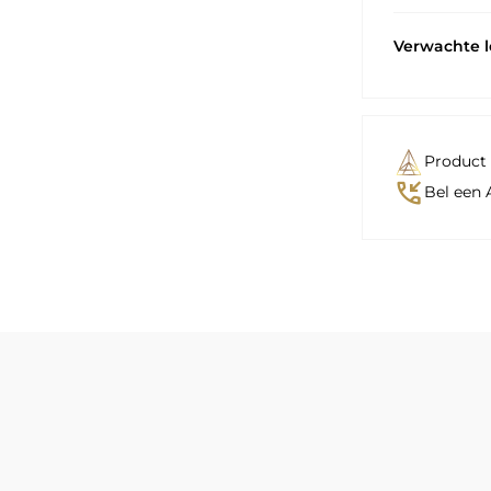
Verwachte 
Product 
phone_callback
Bel een 