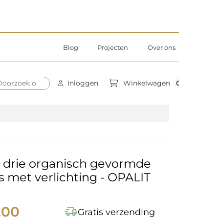
Blog
Projecten
Over ons
0
Inloggen
Winkelwagen
n drie organisch gevormde
s met verlichting - OPALIT
,00
delivery_truck_speed
Gratis verzending