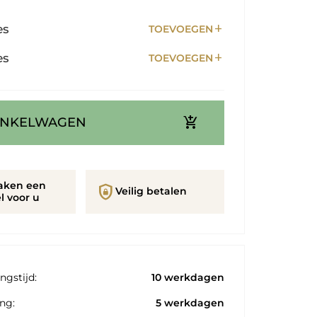
add
es
TOEVOEGEN
add
es
TOEVOEGEN
add_shopping_cart
INKELWAGEN
aken een
shield_lock
Veilig betalen
l voor u
ngstijd:
10 werkdagen
ng:
5 werkdagen