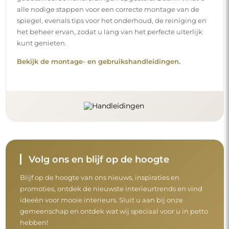
alle nodige stappen voor een correcte montage van de
spiegel, evenals tips voor het onderhoud, de reiniging en
het beheer ervan, zodat u lang van het perfecte uiterlijk
kunt genieten.
Bekijk de montage- en gebruikshandleidingen.
Volg ons en blijf op de hoogte
Blijf op de hoogte van ons nieuws, inspiraties en
promoties, ontdek de nieuwste interieurtrends en vind
ideeën voor mooie interieurs. Sluit u aan bij onze
gemeenschap en ontdek wat wij speciaal voor u in petto
hebben!