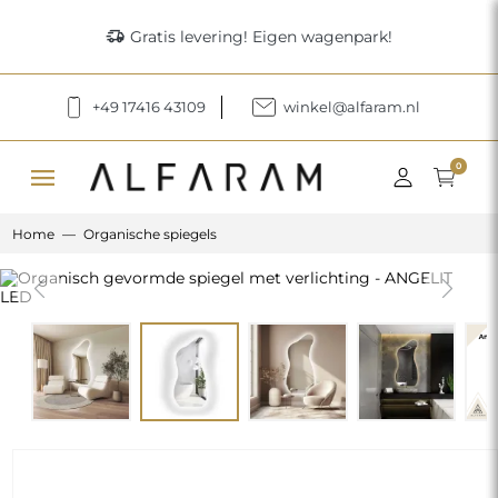
delivery_truck_speed
Gratis levering! Eigen wagenpark!
+49 17416 43109
winkel@alfaram.nl
menu
0
Home
Organische spiegels
Previous
Next