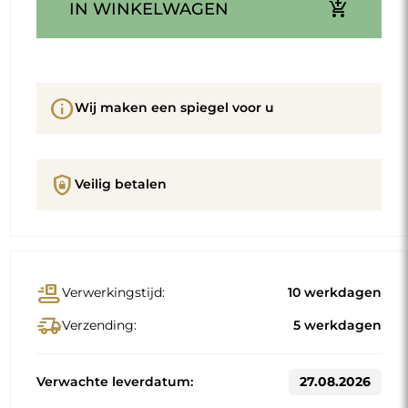
add_shopping_cart
IN WINKELWAGEN
info
Wij maken een spiegel voor u
shield_lock
Veilig betalen
conveyor_belt
Verwerkingstijd:
10 werkdagen
delivery_truck_speed
Verzending:
5 werkdagen
Verwachte leverdatum:
27.08.2026