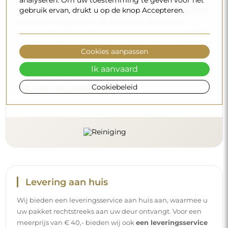
analyseren. Om uw toestemming te geven voor het
gebruik ervan, drukt u op de knop Accepteren.
microvezeldoek en warm water. Als u kiest voor specifieke
producten, zorg er dan voor dat ze een neutrale pH
hebben (rond de 7). Vermijd krachtige reinigingsmiddelen
die azijn, ammoniak of sterke zuren bevatten – zo bewaart
Cookies aanpassen
u een mooie weerspiegeling gedurende vele jaren.
Ik aanvaard
Wilt u meer weten?
Cookiebeleid
Lees meer tips op onze blog.
Levering aan huis
Wij bieden een leveringsservice aan huis aan, waarmee u
uw pakket rechtstreeks aan uw deur ontvangt. Voor een
meerprijs van € 40,- bieden wij ook
een leveringsservice