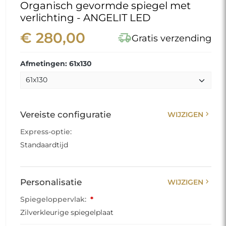
Organisch gevormde spiegel met
verlichting - ANGELIT LED
€ 280,00
delivery_truck_speed
Gratis verzending
Afmetingen: 61x130
chevron_right
Vereiste configuratie
WIJZIGEN
Express-optie:
Standaardtijd
chevron_right
Personalisatie
WIJZIGEN
Spiegeloppervlak:
*
Zilverkleurige spiegelplaat