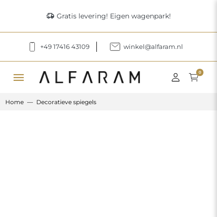
delivery_truck_speed
Gratis levering! Eigen wagenpark!
+49 17416 43109
winkel@alfaram.nl
menu
0
Home
Decoratieve spiegels
Previous
Next