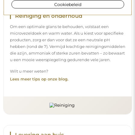
Cookiebeleid
Levering aan huis
Wij bieden een leveringsservice aan huis aan, waarmee u
uw pakket rechtstreeks aan uw deur ontvangt. Voor een
meerprijs van € 40,- bieden wij ook
een leveringsservice
binnenshuis
aan, waarmee het pakket rechtstreeks in uw
woning wordt geleverd (voor afmetingen tot 80×120 cm of
een diameter van 100 cm). Voor grotere producten kan
een kleine assistentie worden gevraagd, zoals het openen
van de deur. Indien u deze service niet bij de bestelling
kiest en betaalt, zal de bezorger het pakket niet binnen in
uw woning plaatsen.