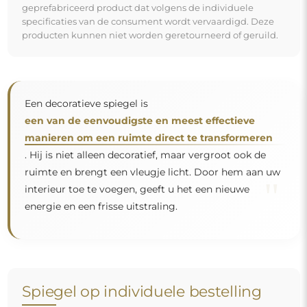
Spiegel op individuele bestelling
Als u de gewenste spiegelmaat niet hebt gevonden of
een andere indeling nodig hebt, neem dan telefonisch
of per e-mail contact met ons op. De grootste spiegels
die wij kunnen maken zijn
200×300 cm
en ronde
spiegels met een diameter van
200 cm
. Wij
vervaardigen spiegels op individuele bestelling. Wij
nodigen u uit om uw aanvraag samen met het
ontwerp te sturen naar het e-mailadres:
winkel@alfaram.nl
.
Gratis levering en veilig transport