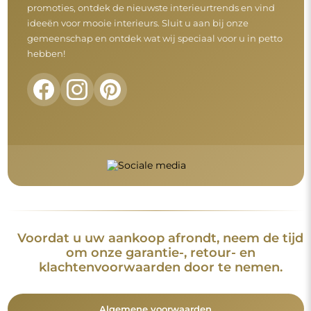
Algemene voorwaarden
Retouren en klachten
FAQ
Aanvullende informatie
De spiegelmodellen, foto's en beschrijvingen zijn beschermd
door auteursrecht. Alle rechten voorbehouden © Alfaram sp. z
o.o. Het is verboden om de modellen, foto's en beschrijvingen
van de spiegels te kopiëren, te verkopen of te verspreiden
zonder voorafgaande toestemming van © Alfaram sp. z o.o.
Elk onrechtmatig gebruik van content die onder intellectuele
eigendom valt (met name voor commerciële doeleinden)
vormt een strafbaar feit.
De decoratieve elementen op de foto's dienen uitsluitend ter