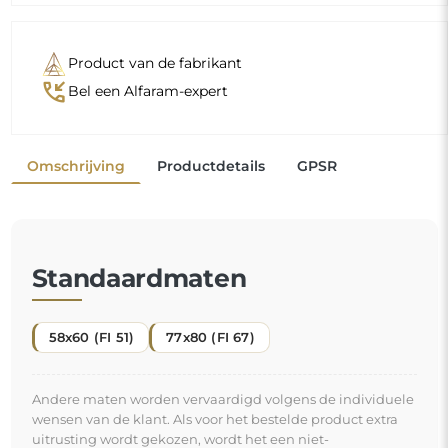
uitrusting wordt gekozen, wordt het een niet-
geprefabriceerd product dat volgens de individuele
specificaties van de consument wordt vervaardigd. Deze
producten kunnen niet worden geretourneerd of geruild.
Een decoratieve spiegel is
een van de eenvoudigste en meest effectieve
manieren om een ruimte direct te transformeren
. Hij is niet alleen decoratief, maar vergroot ook de
ruimte en brengt een vleugje licht. Door hem aan uw
"
interieur toe te voegen, geeft u het een nieuwe
energie en een frisse uitstraling.