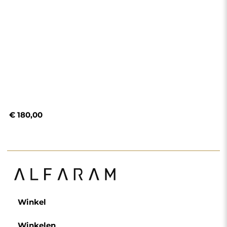
Winkelen
Betaalmethoden
Levering
Veelgestelde vragen
Retouren en klachten
Algemene voorwaarden
Privacybeleid
Cookiebeleid
Nieuwsbriefvoorwaarden
Over ons
Volg ons
Partnerschap
Instagram
Contacteer ons
Facebook
Pinterest