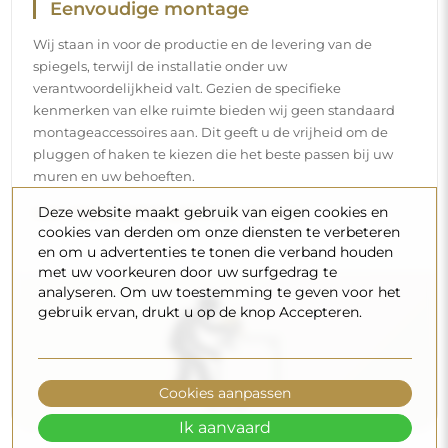
Reiniging en onderhoud
Om een optimale glans te behouden, volstaat een
microvezeldoek en warm water. Als u kiest voor specifieke
producten, zorg er dan voor dat ze een neutrale pH
hebben (rond de 7). Vermijd krachtige reinigingsmiddelen
die azijn, ammoniak of sterke zuren bevatten – zo bewaart
Deze website maakt gebruik van eigen cookies en
u een mooie weerspiegeling gedurende vele jaren.
cookies van derden om onze diensten te verbeteren
en om u advertenties te tonen die verband houden
Wilt u meer weten?
met uw voorkeuren door uw surfgedrag te
analyseren. Om uw toestemming te geven voor het
Lees meer tips op onze blog.
gebruik ervan, drukt u op de knop Accepteren.
Cookies aanpassen
Ik aanvaard