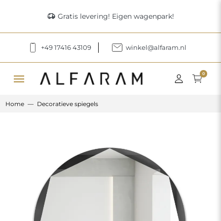
delivery_truck_speed
Gratis levering! Eigen wagenpark!
+49 17416 43109
winkel@alfaram.nl
menu
0
Home
Decoratieve spiegels