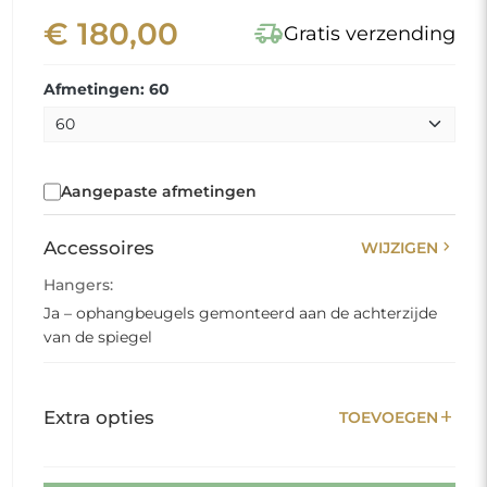
€ 180,00
delivery_truck_speed
Gratis verzending
Afmetingen: 60
Aangepaste afmetingen
chevron_right
Accessoires
WIJZIGEN
Hangers:
Ja – ophangbeugels gemonteerd aan de achterzijde
van de spiegel
add
Extra opties
TOEVOEGEN