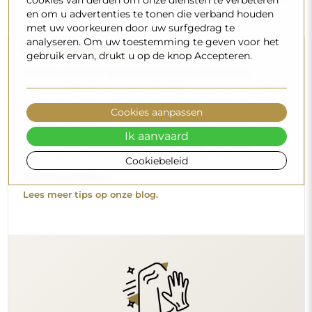
en om u advertenties te tonen die verband houden
met uw voorkeuren door uw surfgedrag te
analyseren. Om uw toestemming te geven voor het
Reiniging en onderhoud
gebruik ervan, drukt u op de knop Accepteren.
Om een optimale glans te behouden, volstaat een
microvezeldoek en warm water. Als u kiest voor specifieke
producten, zorg er dan voor dat ze een neutrale pH
Cookies aanpassen
hebben (rond de 7). Vermijd krachtige reinigingsmiddelen
die azijn, ammoniak of sterke zuren bevatten – zo bewaart
Ik aanvaard
u een mooie weerspiegeling gedurende vele jaren.
Cookiebeleid
Wilt u meer weten?
Lees meer tips op onze blog.