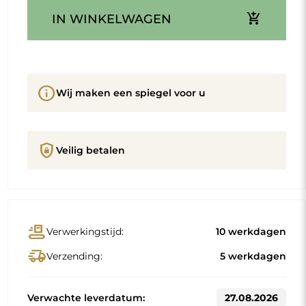
add_shopping_cart
IN WINKELWAGEN
info
Wij maken een spiegel voor u
shield_lock
Veilig betalen
conveyor_belt
Verwerkingstijd:
10 werkdagen
delivery_truck_speed
Verzending:
5 werkdagen
Verwachte leverdatum:
27.08.2026