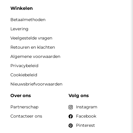
Pinterest
CONTACT
Wij zijn geopend van maandag tot en met vrijdag van 7.00
tot 15.00 uur
Telefoon
+49 17416 43109
winkel@alfaram.nl
Alfaram sp. z o.o. © 2026
Uitvoering:
AbcWeb.pl