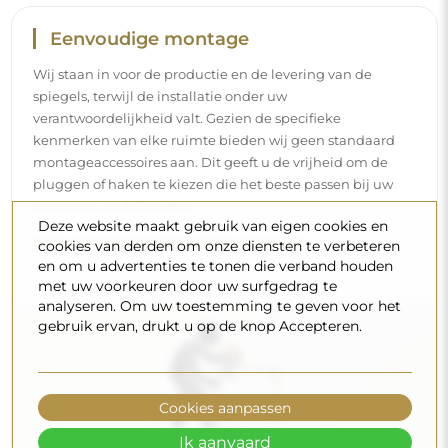
Reiniging en onderhoud
Om een optimale glans te behouden, volstaat een
microvezeldoek en warm water. Als u kiest voor specifieke
producten, zorg er dan voor dat ze een neutrale pH
hebben (rond de 7). Vermijd krachtige reinigingsmiddelen
Deze website maakt gebruik van eigen cookies en
die azijn, ammoniak of sterke zuren bevatten – zo bewaart
cookies van derden om onze diensten te verbeteren
u een mooie weerspiegeling gedurende vele jaren.
en om u advertenties te tonen die verband houden
met uw voorkeuren door uw surfgedrag te
Wilt u meer weten?
analyseren. Om uw toestemming te geven voor het
Lees meer tips op onze blog.
gebruik ervan, drukt u op de knop Accepteren.
Cookies aanpassen
Ik aanvaard