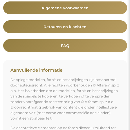
De decoratieve elementen op de foto's dienen uitsluitend ter
illustratie van de enscenering en zijn niet bij de spiegel
inbegrepen.
Je bent misschien ook geïnteresseerd in
Groot decoratief spiegelkleurig paneel - LORD