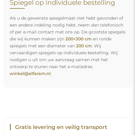
Gratis levering en veilig transport
U hoeft zich geen zorgen te maken over het transport – wij
zorgen ervoor dat de spiegel die u heeft besteld veilig bij u
aankomt, en dat volledig kosteloos. Wij beschikken over
ons eigen wagenpark en opgeleid personeel, daarom
kunnen wij u garanderen dat de spiegel in perfecte staat
aankomt, zonder bijkomende kosten. Zelfs als u een
spiegel met grote afmetingen bestelt, kunt u rekenen op
een snelle levering.
Bekijk hoe wij onze spiegels verpakken.