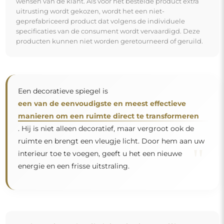
Spiegel op individuele bestelling
Als u de gewenste spiegelmaat niet hebt gevonden of
een andere indeling nodig hebt, neem dan telefonisch
of per e-mail contact met ons op. De grootste spiegels
die wij kunnen maken zijn
200×300 cm
en ronde
spiegels met een diameter van
200 cm
. Wij
vervaardigen spiegels op individuele bestelling. Wij
nodigen u uit om uw aanvraag samen met het
ontwerp te sturen naar het e-mailadres:
winkel@alfaram.nl
.