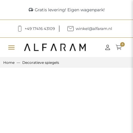
delivery_truck_speed
Gratis levering! Eigen wagenpark!
+49 17416 43109
winkel@alfaram.nl
menu
0
Home
Decoratieve spiegels
Previous
Next
Groot decoratief spiegelkleurig