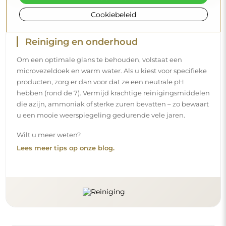
Cookiebeleid
Levering aan huis
Wij bieden een leveringsservice aan huis aan, waarmee u
uw pakket rechtstreeks aan uw deur ontvangt. Voor een
meerprijs van € 40,- bieden wij ook
een leveringsservice
binnenshuis
aan, waarmee het pakket rechtstreeks in uw
woning wordt geleverd (voor afmetingen tot 80×120 cm of
een diameter van 100 cm). Voor grotere producten kan
een kleine assistentie worden gevraagd, zoals het openen
van de deur. Indien u deze service niet bij de bestelling
kiest en betaalt, zal de bezorger het pakket niet binnen in
uw woning plaatsen.