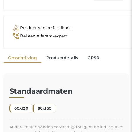
Andere maten worden vervaardigd volgens de individuele
wensen van de klant. Als voor het bestelde product extra
uitrusting wordt gekozen, wordt het een niet-
geprefabriceerd product dat volgens de individuele
specificaties van de consument wordt vervaardigd. Deze
producten kunnen niet worden geretourneerd of geruild.
Een decoratieve spiegel is
een van de eenvoudigste en meest effectieve
manieren om een ruimte direct te transformeren
. Hij is niet alleen decoratief, maar vergroot ook de
ruimte en brengt een vleugje licht. Door hem aan uw
"
interieur toe te voegen, geeft u het een nieuwe
energie en een frisse uitstraling.