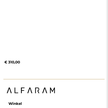
Winkel
Winkelen
Betaalmethoden
Levering
Veelgestelde vragen
Retouren en klachten
Algemene voorwaarden
Privacybeleid
Cookiebeleid
Nieuwsbriefvoorwaarden
Over ons
Volg ons
Partnerschap
Instagram
Contacteer ons
Facebook