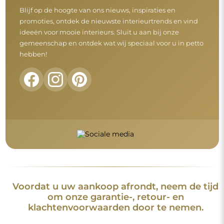
Algemene voorwaarden
Retouren en klachten
FAQ
Aanvullende informatie
De spiegelmodellen, foto's en beschrijvingen zijn beschermd
door auteursrecht. Alle rechten voorbehouden © Alfaram sp. z
o.o. Het is verboden om de modellen, foto's en beschrijvingen
van de spiegels te kopiëren, te verkopen of te verspreiden
zonder voorafgaande toestemming van © Alfaram sp. z o.o.
Elk onrechtmatig gebruik van content die onder intellectuele
eigendom valt (met name voor commerciële doeleinden)
vormt een strafbaar feit.