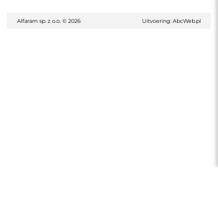
Alfaram sp. z o.o. © 2026
Uitvoering:
AbcWeb.pl