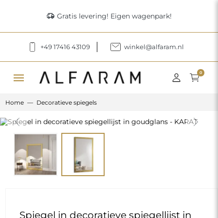
delivery_truck_speed
Gratis levering! Eigen wagenpark!
+49 17416 43109
winkel@alfaram.nl
menu
0
Home
Decoratieve spiegels
Previous
Next
Spiegel in decoratieve spiegellijst in