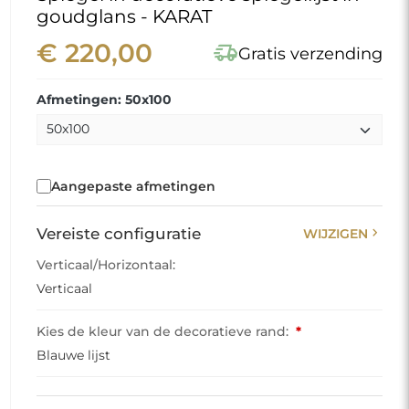
goudglans - KARAT
€ 220,00
delivery_truck_speed
Gratis verzending
Afmetingen: 50x100
Aangepaste afmetingen
chevron_right
Vereiste configuratie
WIJZIGEN
Verticaal/Horizontaal:
Verticaal
Kies de kleur van de decoratieve rand:
*
Blauwe lijst