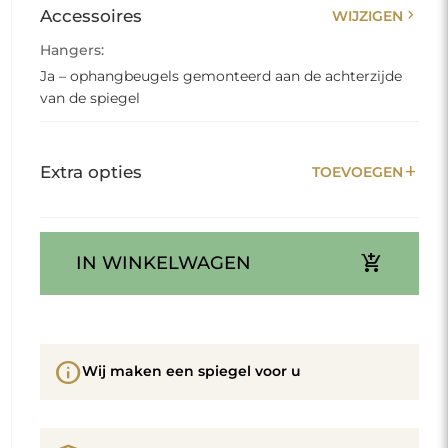
chevron_right
Accessoires
WIJZIGEN
Hangers:
Ja – ophangbeugels gemonteerd aan de achterzijde
van de spiegel
add
Extra opties
TOEVOEGEN
add_shopping_cart
IN WINKELWAGEN
info
Wij maken een spiegel voor u