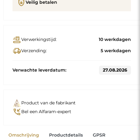
shield_lock
Veilig betalen
conveyor_belt
Verwerkingstijd:
10 werkdagen
delivery_truck_speed
Verzending:
5 werkdagen
Verwachte leverdatum:
27.08.2026
Product van de fabrikant
phone_callback
Bel een Alfaram-expert
Omschrijving
Productdetails
GPSR