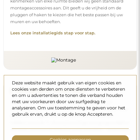
kenmerken van elke ruimte bieden wij geen standaard
montageaccessoires aan. Dit geeft u de vrijheid om de
pluggen of haken te kiezen die het beste passen bij uw
muren en uw behoeften.
Lees onze installatiegids stap voor stap.
Deze website maakt gebruik van eigen cookies en
cookies van derden om onze diensten te verbeteren
Reiniging en onderhoud
en om u advertenties te tonen die verband houden
met uw voorkeuren door uw surfgedrag te
Om een optimale glans te behouden, volstaat een
analyseren. Om uw toestemming te geven voor het
microvezeldoek en warm water. Als u kiest voor specifieke
gebruik ervan, drukt u op de knop Accepteren.
producten, zorg er dan voor dat ze een neutrale pH
hebben (rond de 7). Vermijd krachtige reinigingsmiddelen
die azijn, ammoniak of sterke zuren bevatten – zo bewaart
u een mooie weerspiegeling gedurende vele jaren.
Cookies aanpassen