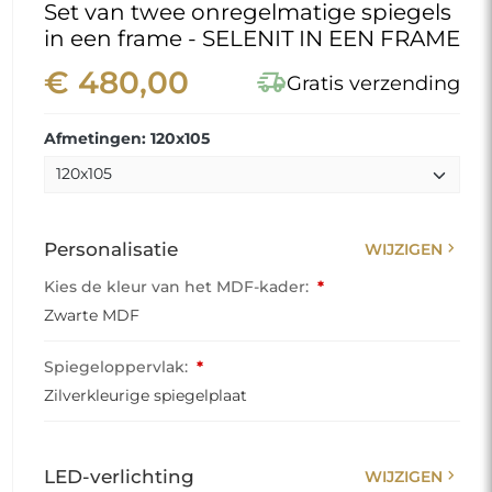
Set van twee onregelmatige spiegels
in een frame - SELENIT IN EEN FRAME
€ 480,00
delivery_truck_speed
Gratis verzending
Afmetingen: 120x105
chevron_right
Personalisatie
WIJZIGEN
Kies de kleur van het MDF-kader:
*
Zwarte MDF
Spiegeloppervlak:
*
Zilverkleurige spiegelplaat
chevron_right
LED-verlichting
WIJZIGEN