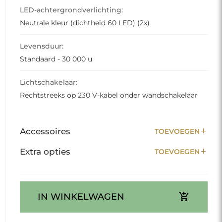
LED-achtergrondverlichting:
Neutrale kleur (dichtheid 60 LED) (2x)
Levensduur:
Standaard - 30 000 u
Lichtschakelaar:
Rechtstreeks op 230 V-kabel onder wandschakelaar
add
Accessoires
TOEVOEGEN
add
Extra opties
TOEVOEGEN
add_shopping_cart
IN WINKELWAGEN