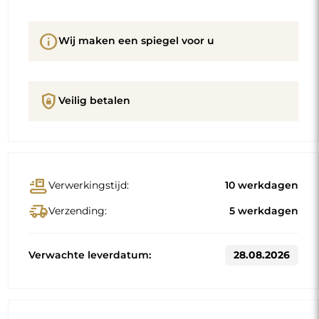
info
Wij maken een spiegel voor u
shield_lock
Veilig betalen
conveyor_belt
Verwerkingstijd:
10 werkdagen
delivery_truck_speed
Verzending:
5 werkdagen
Verwachte leverdatum:
28.08.2026