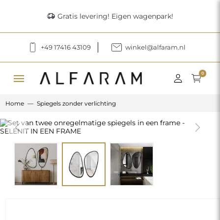
delivery_truck_speed
Gratis levering! Eigen wagenpark!
+49 17416 43109
winkel@alfaram.nl
menu
0
Home
Spiegels zonder verlichting
Previous
Next