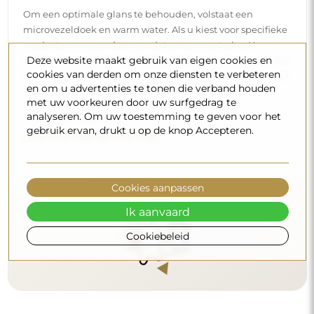
Om een optimale glans te behouden, volstaat een
microvezeldoek en warm water. Als u kiest voor specifieke
producten, zorg er dan voor dat ze een neutrale pH
Deze website maakt gebruik van eigen cookies en
hebben (rond de 7). Vermijd krachtige reinigingsmiddelen
cookies van derden om onze diensten te verbeteren
die azijn, ammoniak of sterke zuren bevatten – zo bewaart
en om u advertenties te tonen die verband houden
u een mooie weerspiegeling gedurende vele jaren.
met uw voorkeuren door uw surfgedrag te
analyseren. Om uw toestemming te geven voor het
Wilt u meer weten?
gebruik ervan, drukt u op de knop Accepteren.
Lees meer tips op onze blog.
Cookies aanpassen
Ik aanvaard
Cookiebeleid