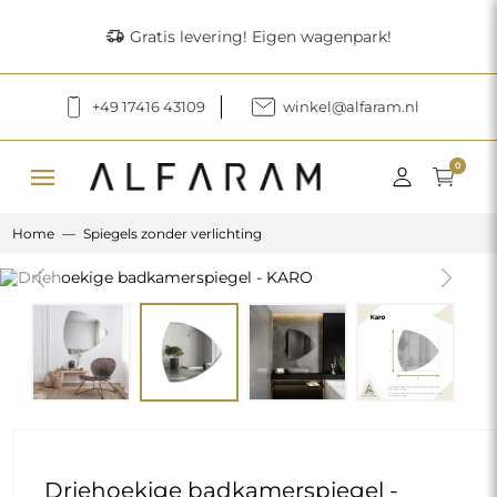
delivery_truck_speed
Gratis levering! Eigen wagenpark!
+49 17416 43109
winkel@alfaram.nl
menu
0
Home
Spiegels zonder verlichting
Previous
Next
Driehoekige badkamerspiegel -