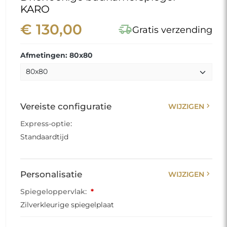
KARO
€ 130,00
delivery_truck_speed
Gratis verzending
Afmetingen: 80x80
chevron_right
Vereiste configuratie
WIJZIGEN
Express-optie:
Standaardtijd
chevron_right
Personalisatie
WIJZIGEN
Spiegeloppervlak:
*
Zilverkleurige spiegelplaat