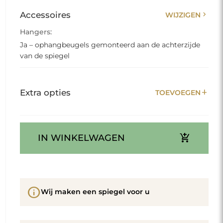
chevron_right
Accessoires
WIJZIGEN
Hangers:
Ja – ophangbeugels gemonteerd aan de achterzijde
van de spiegel
add
Extra opties
TOEVOEGEN
add_shopping_cart
IN WINKELWAGEN
info
Wij maken een spiegel voor u