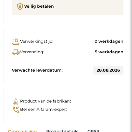
shield_lock
Veilig betalen
conveyor_belt
Verwerkingstijd:
10 werkdagen
delivery_truck_speed
Verzending:
5 werkdagen
Verwachte leverdatum:
28.08.2026
Product van de fabrikant
phone_callback
Bel een Alfaram-expert
Omschrijving
Productdetails
GPSR