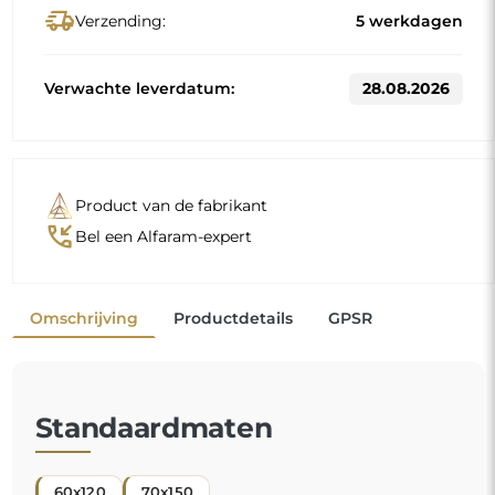
60x120
70x150
Andere maten worden vervaardigd volgens de individuele
wensen van de klant. Als voor het bestelde product extra
uitrusting wordt gekozen, wordt het een niet-
geprefabriceerd product dat volgens de individuele
specificaties van de consument wordt vervaardigd. Deze
producten kunnen niet worden geretourneerd of geruild.
Spiegel op individuele bestelling
Als u de gewenste spiegelmaat niet hebt gevonden of
een andere indeling nodig hebt, neem dan telefonisch
of per e-mail contact met ons op. De grootste spiegels
die wij kunnen maken zijn
200×300 cm
en ronde