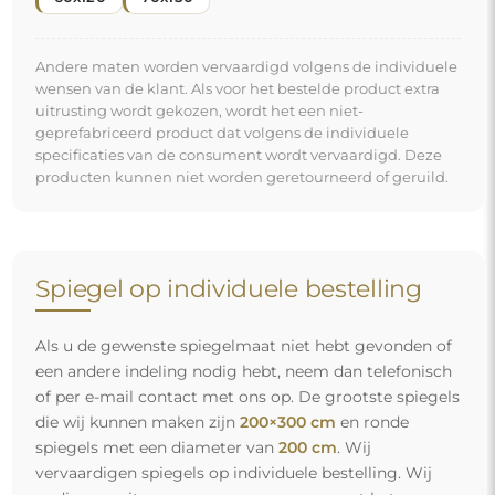
spiegels met een diameter van
200 cm
. Wij
vervaardigen spiegels op individuele bestelling. Wij
nodigen u uit om uw aanvraag samen met het
ontwerp te sturen naar het e-mailadres:
winkel@alfaram.nl
.
Gratis levering en veilig transport
U hoeft zich geen zorgen te maken over het transport – wij
zorgen ervoor dat de spiegel die u heeft besteld veilig bij u
aankomt, en dat volledig kosteloos. Wij beschikken over
ons eigen wagenpark en opgeleid personeel, daarom
kunnen wij u garanderen dat de spiegel in perfecte staat
aankomt, zonder bijkomende kosten. Zelfs als u een
spiegel met grote afmetingen bestelt, kunt u rekenen op