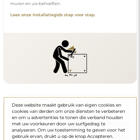
producten, zorg er dan voor dat ze een neutrale pH
hebben (rond de 7). Vermijd krachtige reinigingsmiddelen
die azijn, ammoniak of sterke zuren bevatten – zo bewaart
u een mooie weerspiegeling gedurende vele jaren.
Wilt u meer weten?
Lees meer tips op onze blog.
Deze website maakt gebruik van eigen cookies en
cookies van derden om onze diensten te verbeteren
en om u advertenties te tonen die verband houden
met uw voorkeuren door uw surfgedrag te
analyseren. Om uw toestemming te geven voor het
Levering aan huis
gebruik ervan, drukt u op de knop Accepteren.