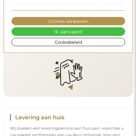
Wij bieden een leveringsservice aan huis aan, waarmee u
uw pakket rechtstreeks aan uw deur ontvangt. Voor een
meerprijs van € 40,- bieden wij ook
een leveringsservice
Cookies aanpassen
binnenshuis
aan, waarmee het pakket rechtstreeks in uw
Ik aanvaard
woning wordt geleverd (voor afmetingen tot 80×120 cm of
een diameter van 100 cm). Voor grotere producten kan
Cookiebeleid
een kleine assistentie worden gevraagd, zoals het openen
van de deur. Indien u deze service niet bij de bestelling
kiest en betaalt, zal de bezorger het pakket niet binnen in
uw woning plaatsen.