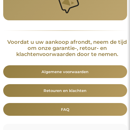
Aanvullende informatie
De spiegelmodellen, foto's en beschrijvingen zijn beschermd
door auteursrecht. Alle rechten voorbehouden © Alfaram sp. z
o.o. Het is verboden om de modellen, foto's en beschrijvingen
van de spiegels te kopiëren, te verkopen of te verspreiden
zonder voorafgaande toestemming van © Alfaram sp. z o.o.
Elk onrechtmatig gebruik van content die onder intellectuele
eigendom valt (met name voor commerciële doeleinden)
vormt een strafbaar feit.
De decoratieve elementen op de foto's dienen uitsluitend ter
illustratie van de enscenering en zijn niet bij de spiegel
inbegrepen.
Je bent misschien ook geïnteresseerd in