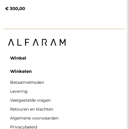
Algemene voorwaarden
Privacybeleid
Cookiebeleid
Nieuwsbriefvoorwaarden
Over ons
Volg ons
Partnerschap
Instagram
Contacteer ons
Facebook
Pinterest
CONTACT
Wij zijn geopend van maandag tot en met vrijdag van 7.00
tot 15.00 uur