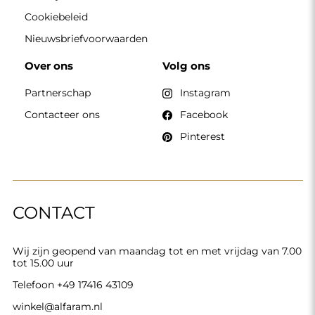
Telefoon
+49 17416 43109
winkel@alfaram.nl
Alfaram sp. z o.o. © 2026
Uitvoering:
AbcWeb.pl