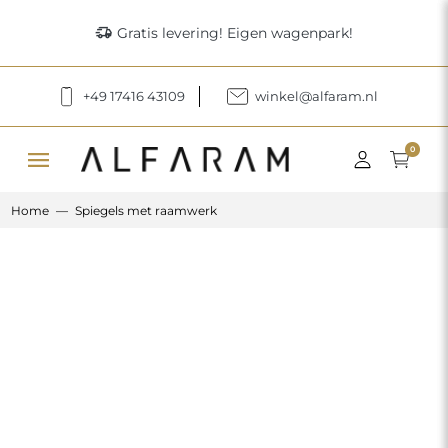
delivery_truck_speed
Gratis levering! Eigen wagenpark!
+49 17416 43109
winkel@alfaram.nl
menu
0
Home
Spiegels met raamwerk
Previous
Next