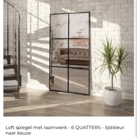
Loft spiegel met raamwerk - 6 QUATTERS - lijstkleur
naar keuze
€ 300,00
Winkel
Winkelen
Betaalmethoden
Levering
Veelgestelde vragen
Retouren en klachten