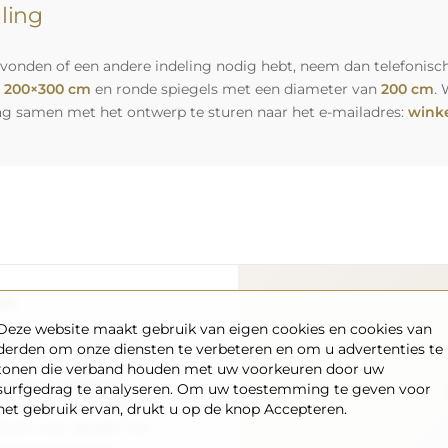
lling
vonden of een andere indeling nodig hebt, neem dan telefonisch
n
200×300 cm
en ronde spiegels met een diameter van
200 cm
. 
ag samen met het ontwerp te sturen naar het e-mailadres:
winke
rt
Deze website maakt gebruik van eigen cookies en cookies van
nsport – wij zorgen ervoor
derden om onze diensten te verbeteren en om u advertenties te
aankomt, en dat volledig
tonen die verband houden met uw voorkeuren door uw
enpark en opgeleid
surfgedrag te analyseren. Om uw toestemming te geven voor
 de spiegel in perfecte
het gebruik ervan, drukt u op de knop Accepteren.
s als u een spiegel met