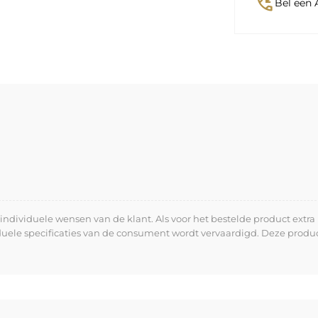
phone_callback
Bel een 
dividuele wensen van de klant. Als voor het bestelde product extra 
iduele specificaties van de consument wordt vervaardigd. Deze prod