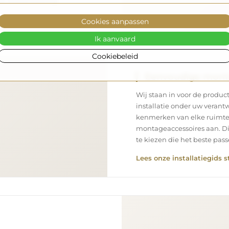
n snelle levering.
Cookies aanpassen
Ik aanvaard
Cookiebeleid
Eenvoudige mon
Wij staan in voor de product
installatie onder uw verantw
kenmerken van elke ruimte
montageaccessoires aan. Di
te kiezen die het beste pa
Lees onze installatiegids s