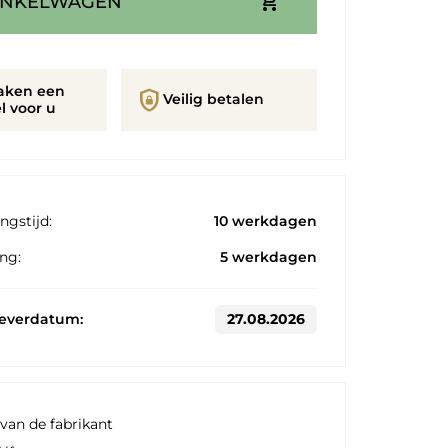
add_shopping_cart
INKELWAGEN
aken een
shield_lock
Veilig betalen
l voor u
ngstijd:
10 werkdagen
ng:
5 werkdagen
leverdatum:
27.08.2026
van de fabrikant