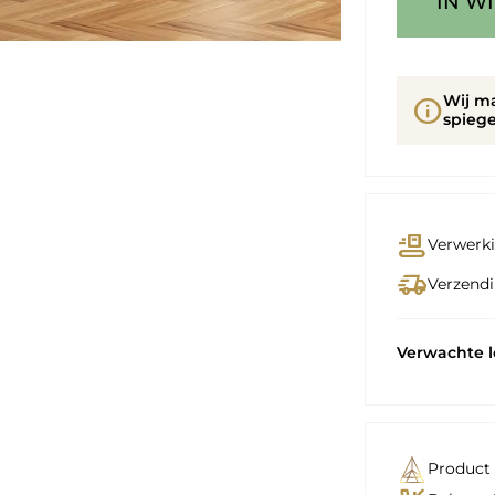
IN W
Wij m
info
spiege
conveyor_belt
Verwerki
delivery_truck_speed
Verzendi
Verwachte 
Product 