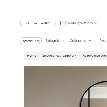
+49 17416 43109
winkel@alfaram.nl
expand_more
expand_more
Bestsellers
Spiegels
Collecties
Pro
Home
Spiegels met raamwerk
Halfovale spiegel