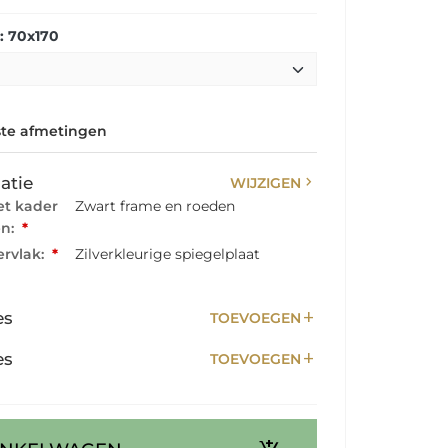
: 70x170
te afmetingen
chevron_right
atie
WIJZIGEN
et kader
Zwart frame en roeden
en:
*
rvlak:
*
Zilverkleurige spiegelplaat
add
es
TOEVOEGEN
add
es
TOEVOEGEN