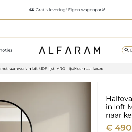
delivery_truck_speed
Gratis levering! Eigen wagenpark!
search
moties
 met raamwerk in loft MDF-lijst- ARO - lijstkleur naar keuze
Halfov
in loft 
naar k
€ 490