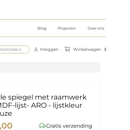
Blog
Projecten
Over ons
0
Inloggen
Winkelwagen
ale spiegel met raamwerk
MDF-lijst- ARO - lijstkleur
euze
,00
delivery_truck_speed
Gratis verzending