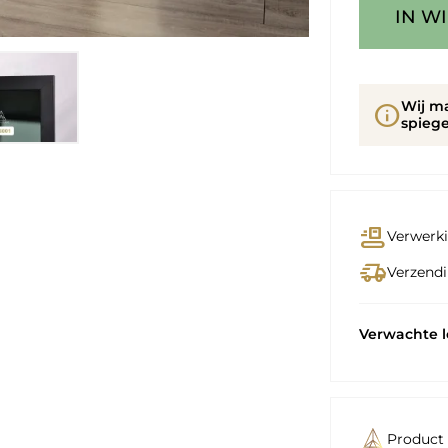
IN W
Wij m
info
spiege
conveyor_belt
Verwerki
delivery_truck_speed
Verzendi
Verwachte 
Product 