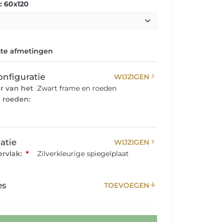
: 60x120
te afmetingen
chevron_right
onfiguratie
WIJZIGEN
ur van het
Zwart frame en roeden
 roeden:
chevron_right
atie
WIJZIGEN
rvlak:
*
Zilverkleurige spiegelplaat
add
es
TOEVOEGEN