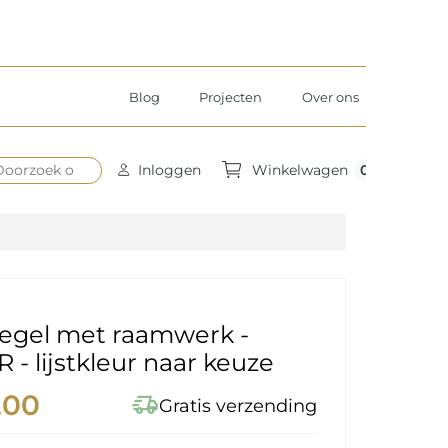
Blog
Projecten
Over ons
0
Inloggen
Winkelwagen
iegel met raamwerk -
- lijstkleur naar keuze
,00
delivery_truck_speed
Gratis verzending