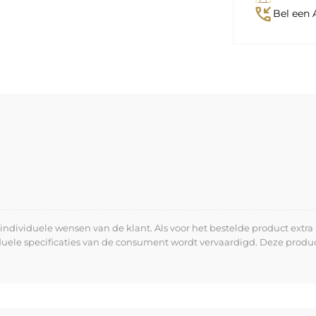
phone_callback
Bel een 
dividuele wensen van de klant. Als voor het bestelde product extra 
iduele specificaties van de consument wordt vervaardigd. Deze prod