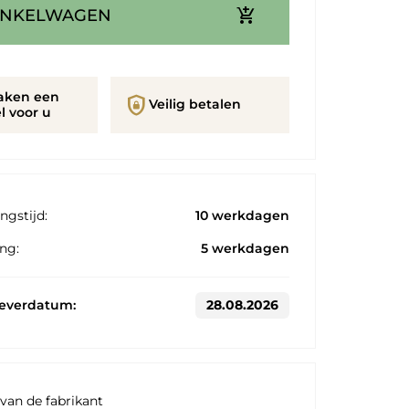
add_shopping_cart
INKELWAGEN
aken een
shield_lock
Veilig betalen
l voor u
ngstijd:
10 werkdagen
ng:
5 werkdagen
leverdatum:
28.08.2026
van de fabrikant