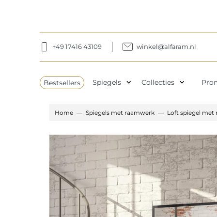
+49 17416 43109
winkel@alfaram.nl
expand_more
expand_more
Bestsellers
Spiegels
Collecties
Pro
Home
Spiegels met raamwerk
Loft spiegel met