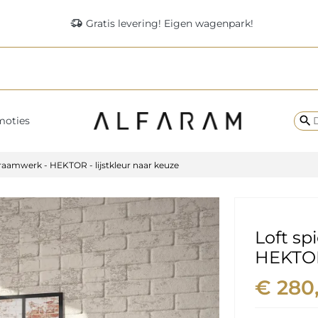
delivery_truck_speed
Gratis levering! Eigen wagenpark!
search
moties
 raamwerk - HEKTOR - lijstkleur naar keuze
Loft sp
HEKTOR 
€ 280