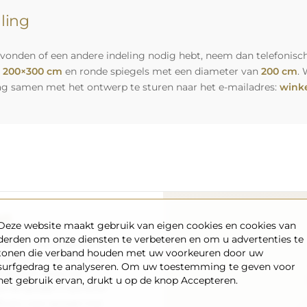
lling
vonden of een andere indeling nodig hebt, neem dan telefonisch
n
200×300 cm
en ronde spiegels met een diameter van
200 cm
. 
ag samen met het ontwerp te sturen naar het e-mailadres:
winke
rt
Deze website maakt gebruik van eigen cookies en cookies van
derden om onze diensten te verbeteren en om u advertenties te
nsport – wij zorgen ervoor
tonen die verband houden met uw voorkeuren door uw
aankomt, en dat volledig
surfgedrag te analyseren. Om uw toestemming te geven voor
enpark en opgeleid
het gebruik ervan, drukt u op de knop Accepteren.
 de spiegel in perfecte
s als u een spiegel met